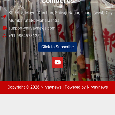
Contact Us
Street: 5, Mayur Darshan, Shivaji Nagar, Thane (west) City:
Mumbai State: Maharashtra
support@nirvaynews.com
+91 9854578125
Click to Subscribe
Copyright © 2026 Nirvaynews | Powered by Nirvaynews