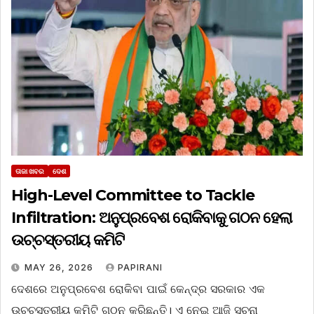
ତାଜା ଖବର
ଦେଶ
High-Level Committee to Tackle
Infiltration: ଅନୁପ୍ରବେଶ ରୋକିବାକୁ ଗଠନ ହେଲା
ଉଚ୍ଚସ୍ତରୀୟ କମିଟି
MAY 26, 2026
PAPIRANI
ଦେଶରେ ଅନୁପ୍ରବେଶ ରୋକିବା ପାଇଁ କେନ୍ଦ୍ର ସରକାର ଏକ
ଉଚ୍ଚସ୍ତରୀୟ କମିଟି ଗଠନ କରିଛନ୍ତି। ଏ ନେଇ ଆଜି ସୂଚନା