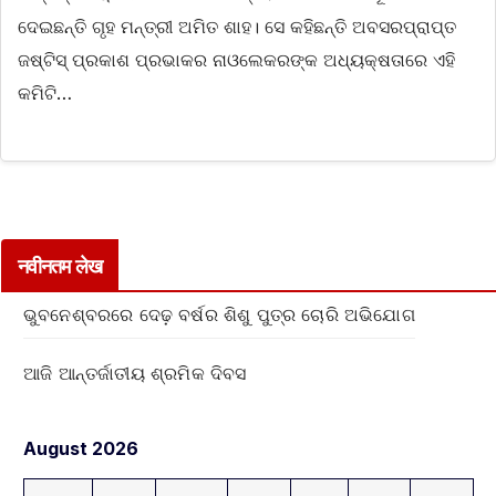
ଦେଇଛନ୍ତି ଗୃହ ମନ୍ତ୍ରୀ ଅମିତ ଶାହ। ସେ କହିଛନ୍ତି ଅବସରପ୍ରାପ୍ତ
ଜଷ୍ଟିସ୍‌ ପ୍ରକାଶ ପ୍ରଭାକର ନାଓଲେକରଙ୍କ ଅଧ୍ୟକ୍ଷତାରେ ଏହି
କମିଟି…
नवीनतम लेख
ଭୁବନେଶ୍ବରରେ ଦେଢ଼ ବର୍ଷର ଶିଶୁ ପୁତ୍ର ଚୋରି ଅଭିଯୋଗ
ଆଜି ଆନ୍ତର୍ଜାତୀୟ ଶ୍ରମିକ ଦିବସ
August 2026