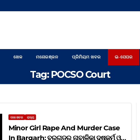
ଖେଳ
ମନୋରଞ୍ଜନ
ପ୍ରିମିୟମ ଖବର
ଇ-ପେପର
Tag:
POCSO Court
ତାଜା ଖବର
ରାଜ୍ୟ
Minor Girl Rape And Murder Case
In Bargarh: ବରଗଡ଼ର ନାବାଳିକା ଦୁଷ୍କର୍ମ ଓ