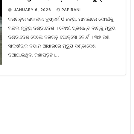
ହତ୍ୟା ମାମଲା; ଦୋଷୀକୁ ମିଳିଲା ମୃତ୍ୟୁ
JANUARY 6, 2026
PAPIRANI
ଦଣ୍ଡାଦେଶ
ବରଗଡ଼ର ନାବାଳିକା ଦୁଷ୍କର୍ମ ଓ ହତ୍ୟା ମାମଲାରେ ଦୋଷୀକୁ
ମିଳିଲା ମୃତ୍ୟୁ ଦଣ୍ଡାଦେଶ । ଦୋଷୀ ପ୍ରଶାନ୍ତ ବାଗ୍‌କୁ ମୃତ୍ୟୁ
ଦଣ୍ଡାଦେଶ ଦେଲେ ବରଗଡ଼ ପୋକ୍ସୋ କୋର୍ଟ । ୩୭ ଜଣ
ସାକ୍ଷୀଙ୍କ ବୟାନ ଆଧାରରେ ମୃତ୍ୟୁ ଦଣ୍ଡାଦେଶ
ଦିଆଯାଇଥିବା ଜଣାପଡ଼ିଛି।…