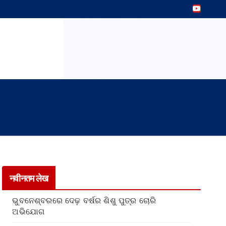
नवीनतम लेख
ଭୁବନେଶ୍ବରରେ ଦେଢ଼ ବର୍ଷର ଶିଶୁ ପୁତ୍ର ଚୋରି
ଅଭିଯୋଗ