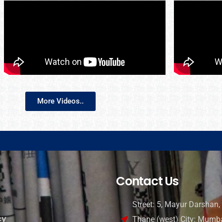
More Videos..
Contact Us
Street: 5, Mayur Darshan, 
cy
Thane (west) City: Mumba