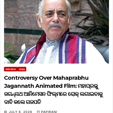
ତାଜା ଖବର
ରାଜ୍ୟ
Controversy Over Mahaprabhu
Jagannath Animated Film: ମହାପ୍ରଭୁ
ଜଗନ୍ନାଥ ଆନିମେସନ ଫିଲ୍ମରେ ରୋକ୍‌ ଲଗାଇବାକୁ
ଦାବି କଲେ ଗଜପତି
JULY 6, 2026
PAPIRANI