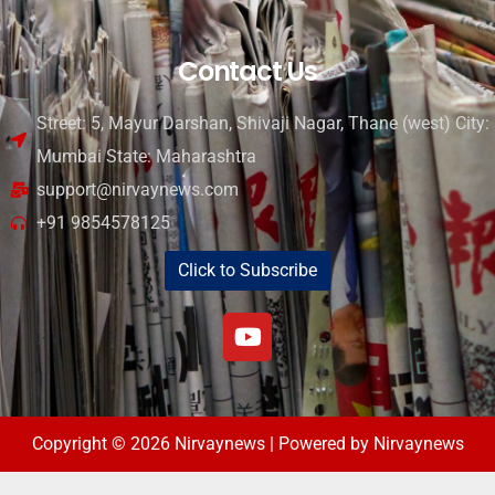
Contact Us
Street: 5, Mayur Darshan, Shivaji Nagar, Thane (west) City:
Mumbai State: Maharashtra
support@nirvaynews.com
+91 9854578125
Click to Subscribe
Copyright © 2026 Nirvaynews | Powered by Nirvaynews