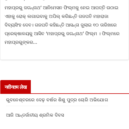
ମହାପ୍ରଭୁ ଜଗନ୍ନାଥ’ ଆନିମେସନ ଫିଲ୍ମକୁ ନେଇ ଆପତ୍ତି ଉଠାଇ
ଏହାକୁ ରୋକ୍ ଲଗାଇବାକୁ ଅପିଲ୍ କରିଛନ୍ତି ଗଜପତି ମହାରାଜା
ଦିବ୍ୟସିଂହ ଦେବ। ଗଜପତି କହିଛନ୍ତି ଆସନ୍ତା ଜୁଲାଇ ୧୦ ତାରିଖରେ
ପ୍ରେକ୍ଷାଳୟକୁ ଆସିବ ‘ମହାପ୍ରଭୁ ଜଗନ୍ନାଥ’ ଫିଲ୍ମ । ଫିଲ୍ମରେ
ମହାପ୍ରଭୁଙ୍କର…
नवीनतम लेख
ଭୁବନେଶ୍ବରରେ ଦେଢ଼ ବର୍ଷର ଶିଶୁ ପୁତ୍ର ଚୋରି ଅଭିଯୋଗ
ଆଜି ଆନ୍ତର୍ଜାତୀୟ ଶ୍ରମିକ ଦିବସ