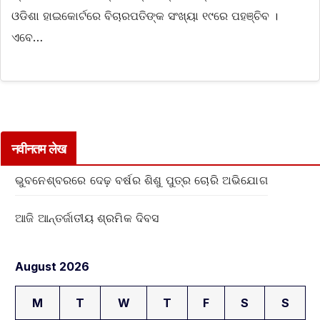
ଓଡିଶା ହାଇକୋର୍ଟରେ ବିଚାରପତିଙ୍କ ସଂଖ୍ୟା ୧୯ରେ ପହଞ୍ଚିବ ।
ଏବେ…
नवीनतम लेख
ଭୁବନେଶ୍ବରରେ ଦେଢ଼ ବର୍ଷର ଶିଶୁ ପୁତ୍ର ଚୋରି ଅଭିଯୋଗ
ଆଜି ଆନ୍ତର୍ଜାତୀୟ ଶ୍ରମିକ ଦିବସ
August 2026
M
T
W
T
F
S
S