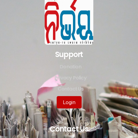
Support
Donation
Privacy Policy
Contact Us
Login
Contact Us