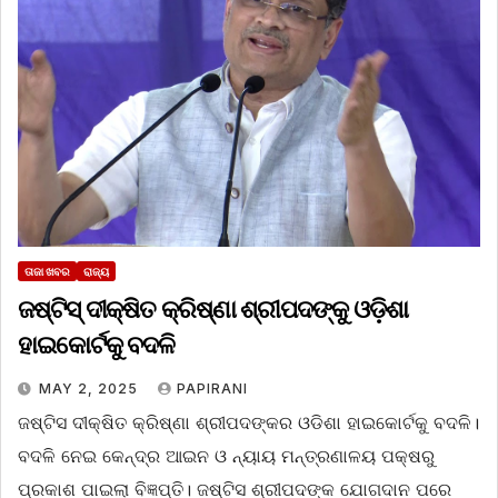
ତାଜା ଖବର
ରାଜ୍ୟ
ଜଷ୍ଟିସ୍ ଦୀକ୍ଷିତ କ୍ରିଷ୍ଣା ଶ୍ରୀପଦଙ୍କୁ ଓଡ଼ିଶା
ହାଇକୋର୍ଟକୁ ବଦଳି
MAY 2, 2025
PAPIRANI
ଜଷ୍ଟିସ ଦୀକ୍ଷିତ କ୍ରିଷ୍ଣା ଶ୍ରୀପଦଙ୍କର ଓଡିଶା ହାଇକୋର୍ଟକୁ ବଦଳି।
ବଦଳି ନେଇ କେନ୍ଦ୍ର ଆଇନ ଓ ନ୍ୟାୟ ମନ୍ତ୍ରଣାଳୟ ପକ୍ଷରୁ
ପ୍ରକାଶ ପାଇଲା ବିଜ୍ଞପ୍ତି। ଜଷ୍ଟିସ ଶ୍ରୀପଦଙ୍କ ଯୋଗଦାନ ପରେ