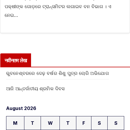
ପକ୍ଷୀଙ୍କ ଗୋଡ଼ରେ ଟ୍ରାନ୍ସମିଟର ଲଗାଇବ ବନ ବିଭାଗ । ଏ
ନେଇ…
नवीनतम लेख
ଭୁବନେଶ୍ବରରେ ଦେଢ଼ ବର୍ଷର ଶିଶୁ ପୁତ୍ର ଚୋରି ଅଭିଯୋଗ
ଆଜି ଆନ୍ତର୍ଜାତୀୟ ଶ୍ରମିକ ଦିବସ
August 2026
M
T
W
T
F
S
S