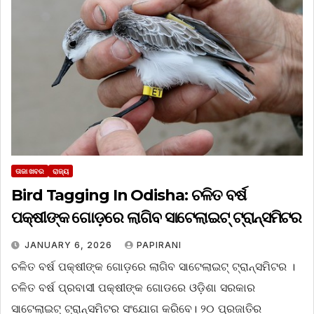
ତାଜା ଖବର
ରାଜ୍ୟ
Bird Tagging In Odisha: ଚଳିତ ବର୍ଷ
ପକ୍ଷୀଙ୍କ ଗୋଡ଼ରେ ଲାଗିବ ସାଟେଲାଇଟ୍‌ ଟ୍ରାନ୍ସମିଟର
JANUARY 6, 2026
PAPIRANI
ଚଳିତ ବର୍ଷ ପକ୍ଷୀଙ୍କ ଗୋଡ଼ରେ ଲାଗିବ ସାଟେଲାଇଟ୍‌ ଟ୍ରାନ୍ସମିଟର ।
ଚଳିତ ବର୍ଷ ପ୍ରବାସୀ ପକ୍ଷୀଙ୍କ ଗୋଡରେ ଓଡ଼ିଶା ସରକାର
ସାଟେଲାଇଟ୍ ଟ୍ରାନ୍ସମିଟର ସଂଯୋଗ କରିବେ। ୨୦ ପ୍ରଜାତିର