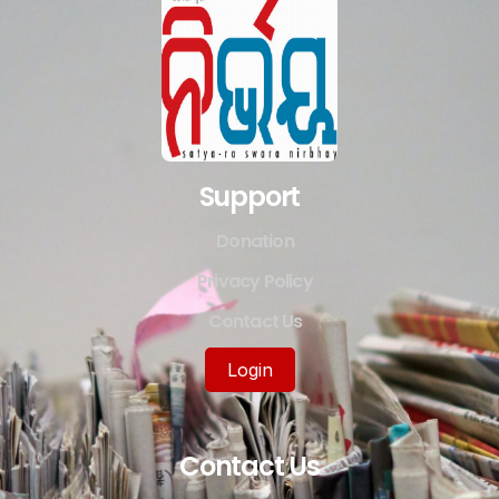
Support
Donation
Privacy Policy
Contact Us
Login
Contact Us