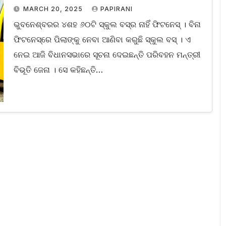
MARCH 20, 2025
PAPIRANI
ଭୁବନେଶ୍ବରର ୪ଶହ ୬୦ଟି ସ୍କୁଲ ବସ୍‌ର ନାହିଁ ଫିଟନେସ୍‌ । ବିନା
ଫିଟନେସ୍‌ରେ ପିଲାଙ୍କୁ ନେବା ଆଣିବା କରୁଛି ସ୍କୁଲ ବସ୍ । ଏ
ନେଇ ଆଜି ବିଧାନସଭାରେ ସୂଚନା ଦେଇଛନ୍ତି ପରିବହନ ମନ୍ତ୍ରୀ
ବିଭୂତି ଜେନା । ସେ କହିଛନ୍ତି…