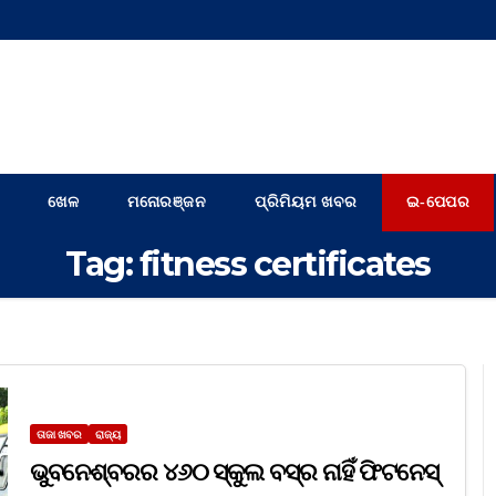
ଖେଳ
ମନୋରଞ୍ଜନ
ପ୍ରିମିୟମ ଖବର
ଇ-ପେପର
Tag:
fitness certificates
ତାଜା ଖବର
ରାଜ୍ୟ
ଭୁବନେଶ୍ବରର ୪୬୦ ସ୍କୁଲ ବସ୍‌ର ନାହିଁ ଫିଟନେସ୍‌