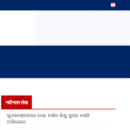
नवीनतम लेख
ଭୁବନେଶ୍ବରରେ ଦେଢ଼ ବର୍ଷର ଶିଶୁ ପୁତ୍ର ଚୋରି
ଅଭିଯୋଗ