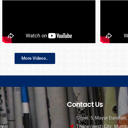
More Videos..
Contact Us
Street: 5, Mayur Darshan, 
cy
Thane (west) City: Mumba