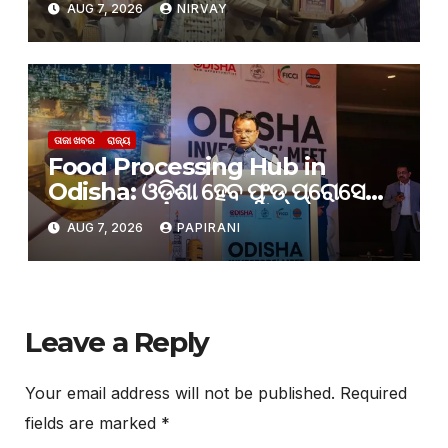
AUG 7, 2026
NIRVAY
ତାଜା ଖବର
ରାଜ୍ୟ
Food Processing Hub in
Odisha: ଓଡ଼ିଶା ହେବ ଫୁଡ୍‌ ପ୍ରୋସେସିଂ
ହବ୍‌: ମୁଖ୍ୟମନ୍ତ୍ରୀ ମୋହନ ମାଝୀ
AUG 7, 2026
PAPIRANI
Leave a Reply
Your email address will not be published.
Required
fields are marked
*