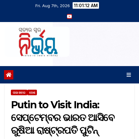
11:01:13 AM
Fri. Aug 7th, 2026
ତାଜା ଖବର
ଦେଶ
Putin to Visit India:
ସେପ୍ଟେମ୍ବର ଭାରତ ଆସିବେ
ରୁଷିଆ ରାଷ୍ଟ୍ରପତି ପୁଟିନ୍‌