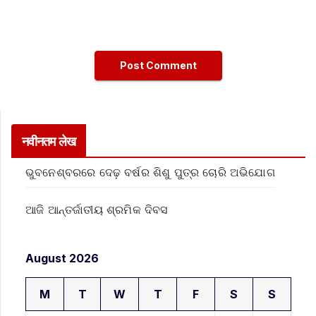
नवीनतम लेख
ଭୁବନେଶ୍ବରରେ ଦେଢ଼ ବର୍ଷର ଶିଶୁ ପୁତ୍ର ଚୋରି ଅଭିଯୋଗ
ଆଜି ଆନ୍ତର୍ଜାତୀୟ ଶ୍ରମିକ ଦିବସ
August 2026
M
T
W
T
F
S
S