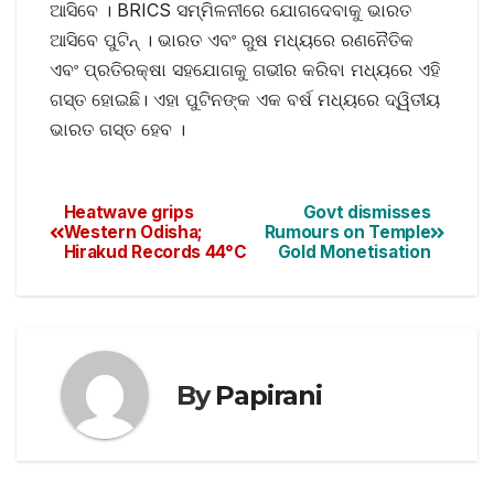
ଆସିବେ । BRICS ସମ୍ମିଳନୀରେ ଯୋଗଦେବାକୁ ଭାରତ
ଆସିବେ ପୁଟିନ୍‌ । ଭାରତ ଏବଂ ରୁଷ ମଧ୍ୟରେ ରଣନୈତିକ
ଏବଂ ପ୍ରତିରକ୍ଷା ସହଯୋଗକୁ ଗଭୀର କରିବା ମଧ୍ୟରେ ଏହି
ଗସ୍ତ ହୋଇଛି। ଏହା ପୁଟିନଙ୍କ ଏକ ବର୍ଷ ମଧ୍ୟରେ ଦ୍ୱିତୀୟ
ଭାରତ ଗସ୍ତ ହେବ ।
Heatwave grips
Govt dismisses
Western Odisha;
Rumours on Temple
Hirakud Records 44°C
Gold Monetisation
By
Papirani