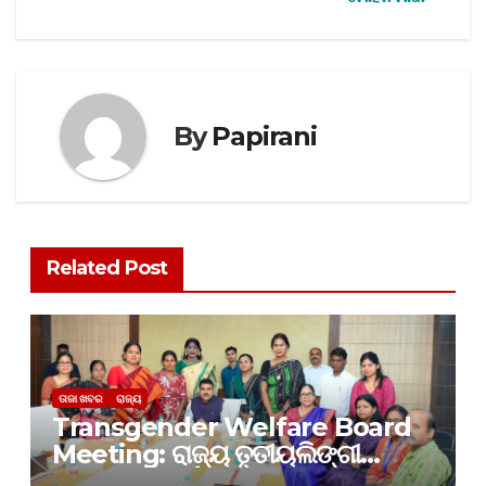
By
Papirani
Related Post
ତାଜା ଖବର
ରାଜ୍ୟ
Transgender Welfare Board
Meeting: ରାଜ୍ୟ ତୃତୀୟଲିଙ୍ଗୀ
କଲ୍ୟାଣ ବୋର୍ଡର ପ୍ରଥମ ବୈଠକ