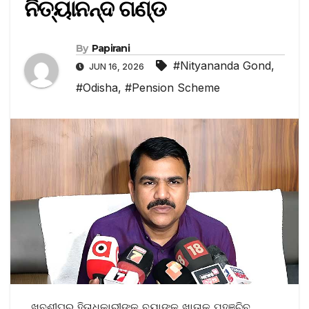
ନିତ୍ୟାନନ୍ଦ ଗଣ୍ଡ
By
Papirani
#Nityananda Gond
,
JUN 16, 2026
#Odisha
,
#Pension Scheme
ଖୁବଶୀଘ୍ର ହିତାଧିକାରୀଙ୍କ ବ୍ୟାଙ୍କ ଖାତାକୁ ପହଞ୍ଚିବ