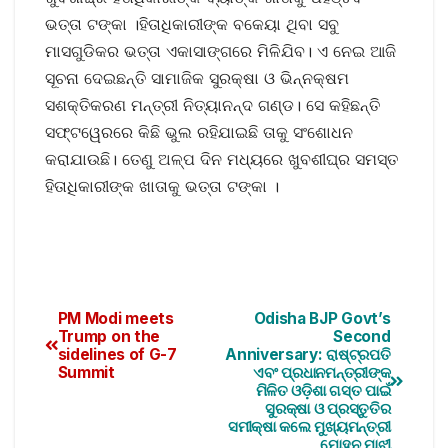
ଭତ୍ତା ଟଙ୍କା ।ହିତାଧିକାରୀଙ୍କ ବକେୟା ଥିବା ସବୁ
ମାସଗୁଡିକର ଭତ୍ତା ଏକାସାଙ୍ଗରେ ମିଳିଯିବ। ଏ ନେଇ ଆଜି
ସୂଚନା ଦେଇଛନ୍ତି ସାମାଜିକ ସୁରକ୍ଷା ଓ ଭିନ୍ନକ୍ଷମ
ସଶକ୍ତିକରଣ ମନ୍ତ୍ରୀ ନିତ୍ୟାନନ୍ଦ ଗଣ୍ଡ। ସେ କହିଛନ୍ତି
ସଫ୍ଟୱେରରେ କିଛି ଭୁଲ ରହିଯାଇଛି ତାକୁ ସଂଶୋଧନ
କରାଯାଉଛି। ତେଣୁ ଅଳ୍ପ ଦିନ ମଧ୍ୟରେ ଖୁବଶୀଘ୍ର ସମସ୍ତ
ହିତାଧିକାରୀଙ୍କ ଖାତାକୁ ଭତ୍ତା ଟଙ୍କା ।
PM Modi meets
Odisha BJP Govt’s
Trump on the
Second
sidelines of G-7
Anniversary: ରାଷ୍ଟ୍ରପତି
Summit
ଏବଂ ପ୍ରଧାନମନ୍ତ୍ରୀଙ୍କ
ମିଳିତ ଓଡ଼ିଶା ଗସ୍ତ ପାଇଁ
ସୁରକ୍ଷା ଓ ପ୍ରସ୍ତୁତିର
ସମୀକ୍ଷା କଲେ ମୁଖ୍ୟମନ୍ତ୍ରୀ
ମୋହନ ମାଝୀ