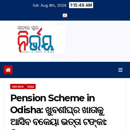
1:15:49 AM
Sat. Aug 8th, 2026
ତାଜା ଖବର
ରାଜ୍ୟ
Pension Scheme in
Odisha: ଖୁବଶୀଘ୍ର ଖାତାକୁ
ଆସିବ ବକେୟା ଭତ୍ତା ଟଙ୍କା: