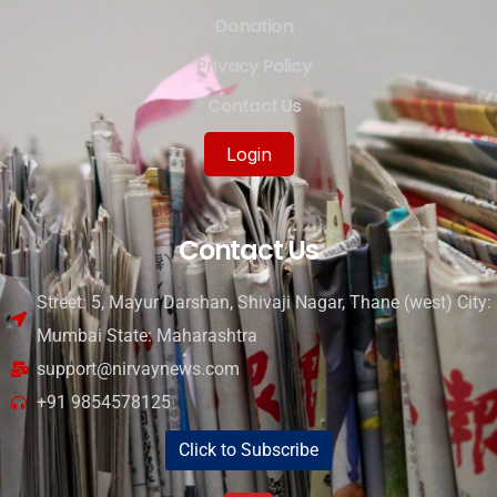
Donation
Privacy Policy
Contact Us
Login
Contact Us
Street: 5, Mayur Darshan, Shivaji Nagar, Thane (west) City:
Mumbai State: Maharashtra
support@nirvaynews.com
+91 9854578125
Click to Subscribe