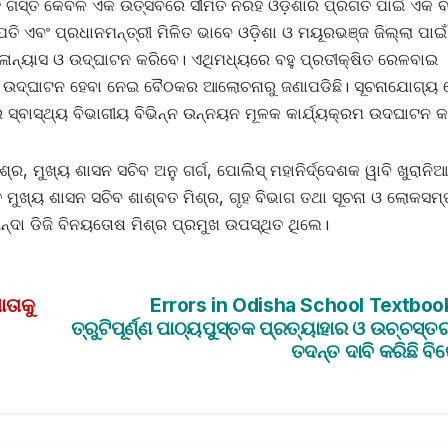
ଏହି ଗସ୍ତ କେବଳ ଏକ ଉତ୍ସବରେ ସୀମିତ ନରହି ଓଡ଼ିଶାର ପ୍ରଗତି ପାଇଁ ଏକ ବ
ି ଏବଂ ପ୍ରଧାନମନ୍ତ୍ରୀ ମିଳିତ ଭାବେ ଓଡ଼ିଶା ଓ ମୟୂରଭଞ୍ଜ ଜିଲ୍ଲା ପାଇଁ
ିଳାନ୍ୟାସ ଓ ଉଦ୍‌ଘାଟନ କରିବେ। ଏଥିମଧ୍ୟରେ ବହୁ ପ୍ରତୀକ୍ଷିତ ରେଳବାଇ
 ଉଦ୍‌ଘାଟନ ହେବା ନେଇ ବୈଠକର ଆଲୋଚନାରୁ ଜଣାପଡିଛି। ସୂଚନାଯୋଗ୍ୟ 
 ସ୍ବାସ୍ଥ୍ୟ ବିଭାଗୀୟ ବିଭିନ୍ନ ଉନ୍ନୟନ ମୂଳକ କାର୍ଯ୍ୟକ୍ରମ ଉଦଘାଟନ କ
୍ର, ମୁଖ୍ୟ ଶାସନ ସଚିବ ଅନୁ ଗର୍ଗ, ପୋଲିସ୍ ମହାନିର୍ଦ୍ଦେଶକ ୱାବି ଖୁରାନିଆ
 ମୁଖ୍ୟ ଶାସନ ସଚିବ ଶାଶ୍ବତ ମିଶ୍ର, ଗୃହ ବିଭାଗ ତଥା ସୂଚନା ଓ ଲୋକସମ୍ପ
ଇନ୍ଦା ଡିଜି ବିନୟତୋଷ ମିଶ୍ର ପ୍ରମୁଖ ଉପସ୍ଥିତ ଥିଲେ।
ତାକୁ
Errors in Odisha School Textboo
ତ୍ରୁଟିପୂର୍ଣ୍ଣ ପାଠ୍ୟପୁସ୍ତକ ପ୍ରତ୍ୟାହାର ଓ ଉଚ୍ଚସ୍ତ
ତଦନ୍ତ ଦାବି କରିଛି ବିଜ