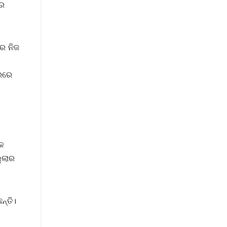
ରେ
ରେ ନିଜ
ୁରରେ
ିକ
୍ଲାର
ନ୍ତି।