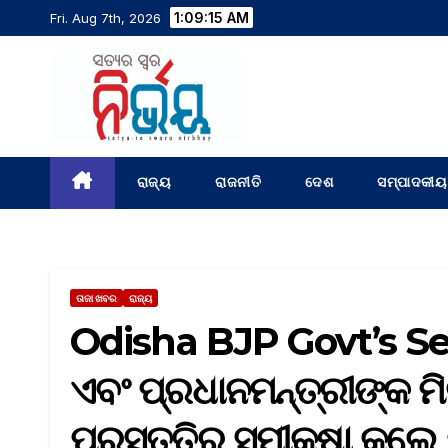
1:09:16 AM
Fri. Aug 7th, 2026
ରାଜ୍ୟ
ରାଜନୀତି
ଦେଶ
ସମ୍ପାଦକୀୟ
ତାଜା ଖବର
ରାଜ୍ୟ
Odisha BJP Govt’s Se
ଏବଂ ପ୍ରଧାନମନ୍ତ୍ରୀଙ୍କ ମିଳ
ପ୍ରସ୍ତୁତିର ସମୀକ୍ଷା କଲେ