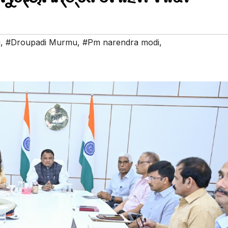
i
,
#Droupadi Murmu
,
#Pm narendra modi
,