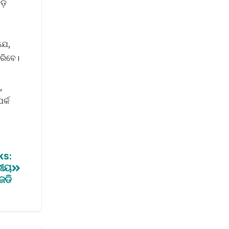
ଡ଼
ଯେ,
ରିବେ।
,
ର୍କ
ks:
ରୀୟ
େଡି