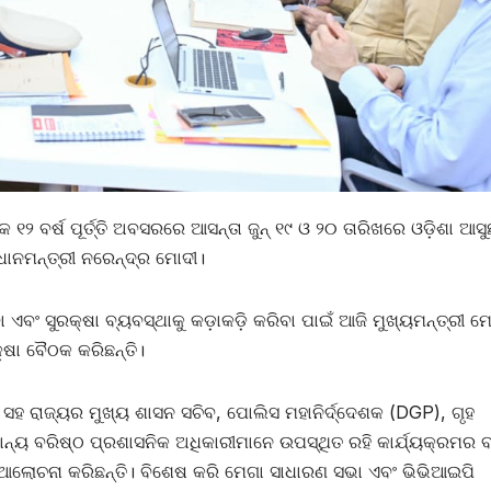
 ବର୍ଷ ପୂର୍ତ୍ତି ଅବସରରେ ଆସନ୍ତା ଜୁନ୍ ୧୯ ଓ ୨୦ ତାରିଖରେ ଓଡ଼ିଶା ଆସୁଛ
ରଧାନମନ୍ତ୍ରୀ ନରେନ୍ଦ୍ର ମୋଦୀ।
 ଏବଂ ସୁରକ୍ଷା ବ୍ୟବସ୍ଥାକୁ କଡ଼ାକଡ଼ି କରିବା ପାଇଁ ଆଜି ମୁଖ୍ୟମନ୍ତ୍ରୀ 
ା ବୈଠକ କରିଛନ୍ତି।
କ ସହ ରାଜ୍ୟର ମୁଖ୍ୟ ଶାସନ ସଚିବ, ପୋଲିସ ମହାନିର୍ଦ୍ଦେଶକ (DGP), ଗୃହ
ନ୍ୟ ବରିଷ୍ଠ ପ୍ରଶାସନିକ ଅଧିକାରୀମାନେ ଉପସ୍ଥିତ ରହି କାର୍ଯ୍ୟକ୍ରମର ବ
ଙ୍ଖ ଆଲୋଚନା କରିଛନ୍ତି। ବିଶେଷ କରି ମେଗା ସାଧାରଣ ସଭା ଏବଂ ଭିଭିଆଇପି