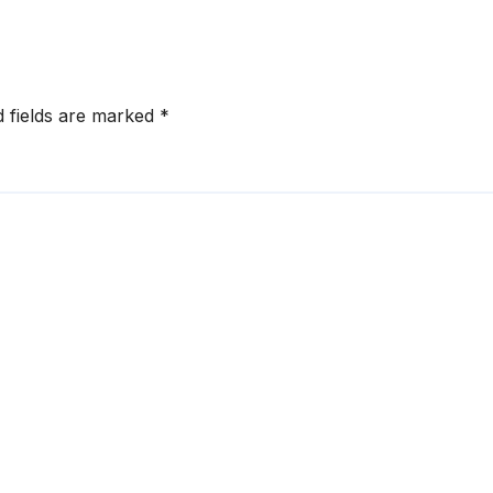
ିନେଟ୍ ମଞ୍ଜୁରୀ
ଜୈବଶକ୍ତି କ୍ଷେତ୍ର
d fields are marked
*