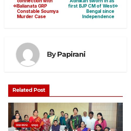
connection with
Adhikari sworn in as
Balianata GRP
first BJP CM of West
Constable Soumya
Bengal since
Murder Case
Independence
By
Papirani
Related Post
ତାଜା ଖବର
ରାଜ୍ୟ