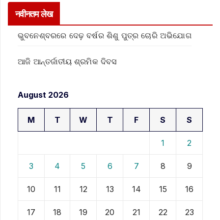
नवीनतम लेख
ଭୁବନେଶ୍ବରରେ ଦେଢ଼ ବର୍ଷର ଶିଶୁ ପୁତ୍ର ଚୋରି ଅଭିଯୋଗ
ଆଜି ଆନ୍ତର୍ଜାତୀୟ ଶ୍ରମିକ ଦିବସ
August 2026
M
T
W
T
F
S
S
1
2
3
4
5
6
7
8
9
10
11
12
13
14
15
16
17
18
19
20
21
22
23