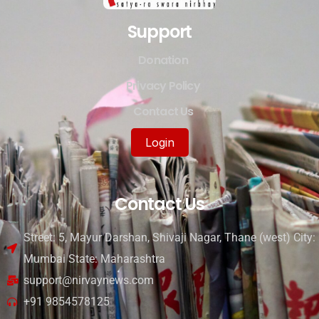
Support
Donation
Privacy Policy
Contact Us
Login
Contact Us
Street: 5, Mayur Darshan, Shivaji Nagar, Thane (west) City:
Mumbai State: Maharashtra
support@nirvaynews.com
+91 9854578125