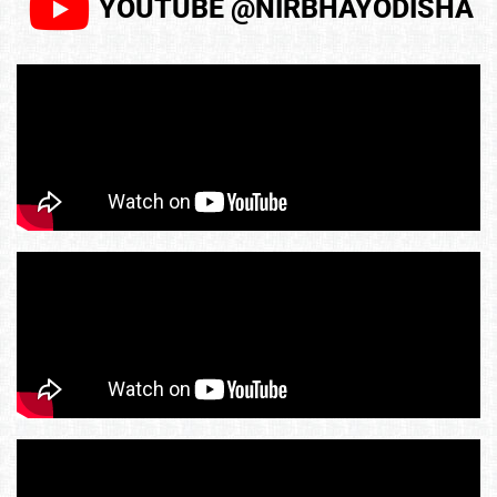
YOUTUBE @NIRBHAYODISHA