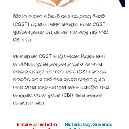
ସିବିଆଇ ଜାଲରେ ପଡ଼ିଛନ୍ତି ଜଣେ କେନ୍ଦ୍ରୀୟ ଜିଏସଟି
(CGST) ଅଧିକାରୀ। ଲାଞ୍ଚ ନେଉଥିବା ବେଳେ CGST
ସୁପରିଟେଣ୍ଡେଣ୍ଟ ଓମ୍ ପ୍ରକାଶ ନାୟକଙ୍କୁ ମାଡ଼ି ବସିଛି
CBI ଟିମ୍।
ବାଲେଶ୍ୱରର CGST କାର୍ଯ୍ୟାଳୟରେ ନିଯୁକ୍ତ ଜଣେ
ଟେକ୍ନିସିଆନ୍ ସୁପରିଣ୍ଟେଣ୍ଡେଣ୍ଟ ପ୍ରାୟ ୧୬ ଲକ୍ଷ
ଟଙ୍କାର ସାମଗ୍ରୀ ଏବଂ ସେବା ଟିକସ (GST) ରିଫଣ୍ଡ
ପ୍ରକ୍ରିୟାକରଣ ପାଇଁ ଜଣେ ବ୍ୟବସାୟୀଙ୍କଠାରୁ ୫୦
ହଜାର ଟଙ୍କା ଲାଞ୍ଚ ନେଉଥିବା ବେଳେ ଧରାପଡ଼ିବା ପରେ
କେନ୍ଦ୍ରୀୟ ତଦନ୍ତ ବ୍ୟୁରୋ (CBI) ଏହାର ତଦନ୍ତକୁ
ଜୋରଦାର କରିଛି।
6 more arrested in
Historic Day: Suvendu