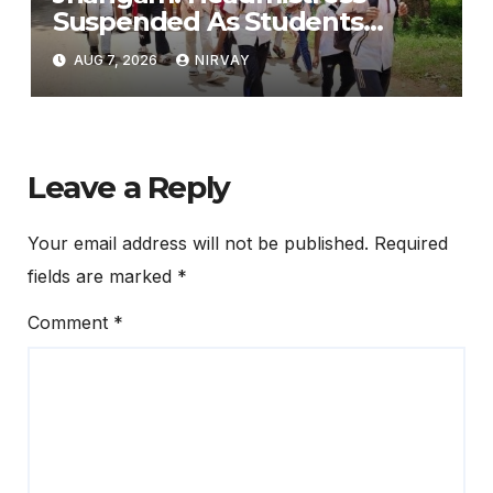
Suspended As Students
Leave Hostel Citing Poor
AUG 7, 2026
NIRVAY
Facilities
Leave a Reply
Your email address will not be published.
Required
fields are marked
*
Comment
*