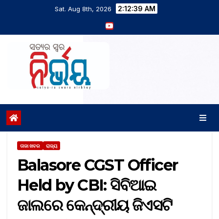
2:12:40 AM
Sat. Aug 8th, 2026
ତାଜା ଖବର
ରାଜ୍ୟ
Balasore CGST Officer
Held by CBI: ସିବିଆଇ
ଜାଲରେ କେନ୍ଦ୍ରୀୟ ଜିଏସଟି