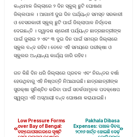
କନ୍ଧମାଳ ଜିଲ୍ଲାରେ ୨ ଦିନ ସ୍କୁଲ୍‌ ଛୁଟି ଘୋଷଣା
ଜିଲ୍ଲପାଳ । ଆଗାମୀ ଦୁଇ ଦିନ ପର୍ଯ୍ୟନ୍ତ ସମସ୍ତ ସରକାରୀ
ଓ ବେସରକାରୀ ସ୍କୁଲ୍‌ ଛୁଟି ପାଇଁ ଜିଲ୍ଲାପାଳ ନିର୍ଦ୍ଦେଶ
ଦେଇଛନ୍ତି । ଦ୍ୱାଦଶ ଶ୍ରେଣୀ ପର୍ଯ୍ୟନ୍ତ ଛାତ୍ରଛାତ୍ରୀଙ୍କ
ପାଇଁ ଜୁଲାଇ ୨ ଏବଂ ୩ ଦୁଇ ଦିନ ପାଇଁ ସମଗ୍ର ଜିଲ୍ଲାରେ
ସ୍କୁଲ ବନ୍ଦ ରହିବ। ତେବେ ଏହି ସମୟରେ ପରୀକ୍ଷା ଓ
ସ୍କୁଲର ଅନ୍ୟାନ୍ୟ କାର୍ଯ୍ୟ ଜାରି ରହିବ।
ଗତ କିଛି ଦିନ ଧରି ଜିଲ୍ଲାରେ ପ୍ରବଳ ଏବଂ ନିରନ୍ତର ବର୍ଷା
ହେଉଥିବାରୁ ଏହି ନିଷ୍ପତ୍ତି ନିଆଯାଇଛି। ଛାତ୍ରଛାତ୍ରୀଙ୍କ
ସୁରକ୍ଷା ସୁନିଶ୍ଚିତ କରିବା ପାଇଁ ସତର୍କତାମୂଳକ ପଦକ୍ଷେପ
ସ୍ୱରୂପ ଏହି ଅସ୍ଥାୟୀ ବନ୍ଦ ଘୋଷଣା କରାଯାଇଛି।
Low Pressure Forms
Pakhala Dibasa
over Bay of Bengal:
Expenses: ପଖାଳ ଦିବସ
ବଙ୍ଗୋପସାଗରରେ ସୃଷ୍ଟି
୨୦୨୬ ଖର୍ଚ୍ଚ ହୋଇଛି ଦେଢ଼