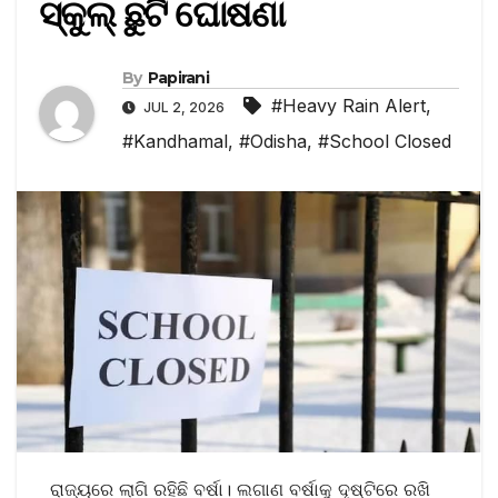
ସ୍କୁଲ୍‌ ଛୁଟି ଘୋଷଣା
By
Papirani
#Heavy Rain Alert
,
JUL 2, 2026
#Kandhamal
,
#Odisha
,
#School Closed
ରାଜ୍ୟରେ ଲାଗି ରହିଛି ବର୍ଷା। ଲଗାଣ ବର୍ଷାକୁ ଦୃଷ୍ଟିରେ ରଖି