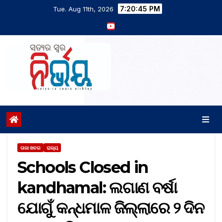
7:20:46 PM
Tue. Aug 11th, 2026
ତାଜା ଖବର
ରାଜ୍ୟ
Schools Closed in
kandhamal: ଲଗାଣ ବର୍ଷା
ଯୋଗୁଁ କନ୍ଧମାଳ ଜିଲ୍ଲାରେ ୨ ଦିନ