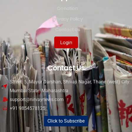
Donation
Privacy Policy
Contact Us
Login
Contact Us
Street: 5, Mayur Darshan, Shivaji Nagar, Thane (west) City:
Mumbai State: Maharashtra
support@nirvaynews.com
+91 9854578125
Click to Subscribe