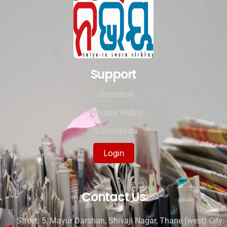
Support
Donation
Privacy Policy
Contact Us
Login
Contact Us
Street: 5, Mayur Darshan, Shivaji Nagar, Thane (west) City: