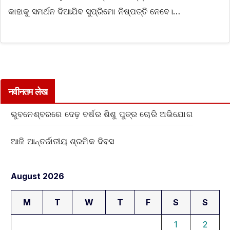
କାହାକୁ ସମର୍ଥନ ଦିଆଯିବ ସୁପ୍ରିମୋ ନିଷ୍ପତ୍ତି ନେବେ।…
नवीनतम लेख
ଭୁବନେଶ୍ବରରେ ଦେଢ଼ ବର୍ଷର ଶିଶୁ ପୁତ୍ର ଚୋରି ଅଭିଯୋଗ
ଆଜି ଆନ୍ତର୍ଜାତୀୟ ଶ୍ରମିକ ଦିବସ
August 2026
M
T
W
T
F
S
S
1
2