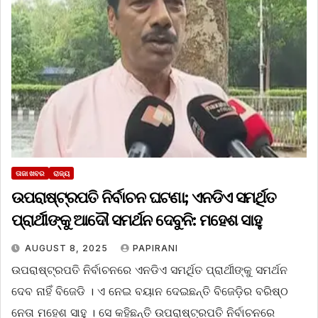
ତାଜା ଖବର
ରାଜ୍ୟ
ଉପରାଷ୍ଟ୍ରପତି ନିର୍ବାଚନ ଘଟଣା; ଏନଡିଏ ସମର୍ଥିତ
ପ୍ରାର୍ଥୀଙ୍କୁ ଆଦୌ ସମର୍ଥନ ଦେବୁନି: ମହେଶ ସାହୁ
AUGUST 8, 2025
PAPIRANI
ଉପରାଷ୍ଟ୍ରପତି ନିର୍ବାଚନରେ ଏନଡିଏ ସମର୍ଥିତ ପ୍ରାର୍ଥୀଙ୍କୁ ସମର୍ଥନ
ଦେବ ନାହିଁ ବିଜେଡି । ଏ ନେଇ ବୟାନ ଦେଇଛନ୍ତି ବିଜେଡ଼ିର ବରିଷ୍ଠ
ନେତା ମହେଶ ସାହୁ । ସେ କହିଛନ୍ତି ଉପରାଷ୍ଟ୍ରପତି ନିର୍ବାଚନରେ