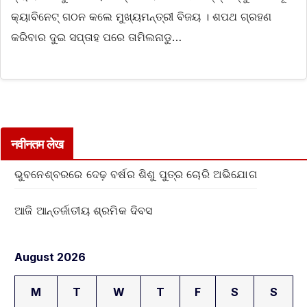
କ୍ୟାବିନେଟ୍ ଗଠନ କଲେ ମୁଖ୍ୟମନ୍ତ୍ରୀ ବିଜୟ । ଶପଥ ଗ୍ରହଣ
କରିବାର ଦୁଇ ସପ୍ତାହ ପରେ ତାମିଲନାଡୁ…
नवीनतम लेख
ଭୁବନେଶ୍ବରରେ ଦେଢ଼ ବର୍ଷର ଶିଶୁ ପୁତ୍ର ଚୋରି ଅଭିଯୋଗ
ଆଜି ଆନ୍ତର୍ଜାତୀୟ ଶ୍ରମିକ ଦିବସ
August 2026
M
T
W
T
F
S
S