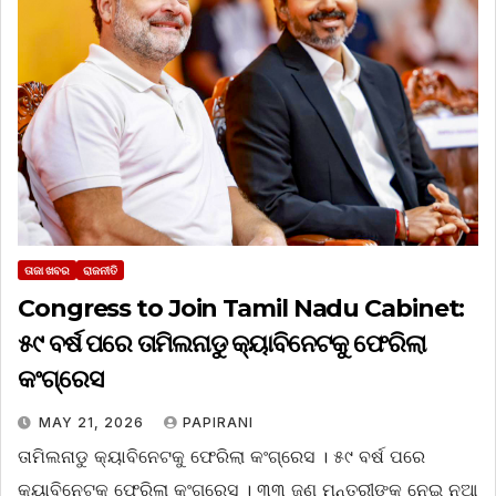
ତାଜା ଖବର
ରାଜନୀତି
Congress to Join Tamil Nadu Cabinet:
୫୯ ବର୍ଷ ପରେ ତାମିଲନାଡୁ କ୍ୟାବିନେଟକୁ ଫେରିଲା
କଂଗ୍ରେସ
MAY 21, 2026
PAPIRANI
ତାମିଲନାଡୁ କ୍ୟାବିନେଟକୁ ଫେରିଲା କଂଗ୍ରେସ । ୫୯ ବର୍ଷ ପରେ
କ୍ୟାବିନେଟକୁ ଫେରିଲା କଂଗ୍ରେସ । ୩୩ ଜଣ ମନ୍ତ୍ରୀଙ୍କୁ ନେଇ ନୂଆ