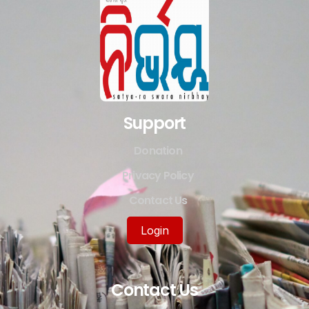
Support
Donation
Privacy Policy
Contact Us
Login
Contact Us