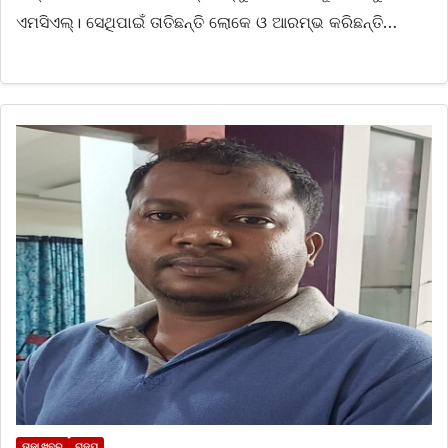
ଏମସିଏଲ୍। ସେଥିପାଇଁ ତାତିଛନ୍ତି ଲୋକେ ଓ ଆରମ୍ଭ କରିଛନ୍ତି…
ତାଜା ଖବର
ରାଜ୍ୟ