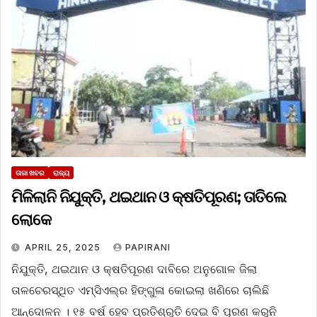
ତାଜା ଖବର
ରାଜ୍ୟ
ମିଳିଲାନି ନିଯୁକ୍ତି, ଥଇଥାନ ଓ କ୍ଷତିପୂରଣ; ତାତିଲେ
ଲୋକେ
APRIL 25, 2025
PAPIRANI
ନିଯୁକ୍ତି, ଥଇଥାନ ଓ କ୍ଷତିପୂରଣ ଦାବିରେ ଅନୁଗୋଳ ଜିଲା
ତାଳଚେରସ୍ଥିତ ଏମ୍‌ସିଏଲ୍‌ର ହିଙ୍ଗୁଳା କୋଇଲା ଖଣିରେ ଚାଲିଛି
ଆନ୍ଦୋଳନ । ୧୫ ବର୍ଷ ହେବ ପ୍ରତିଶ୍ରୁତି ଦେଇ ବି ପୂରଣ କରୁନି