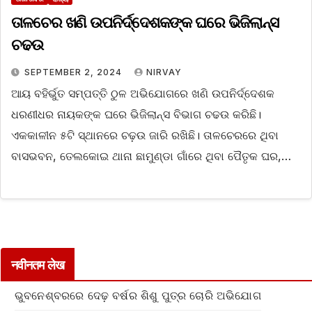
ତାଳଚେର ଖଣି ଉପନିର୍ଦ୍ଦେଶକଙ୍କ ଘରେ ଭିଜିଲାନ୍ସ
ଚଢଉ
SEPTEMBER 2, 2024
NIRVAY
ଆୟ ବହିର୍ଭୁତ ସମ୍ପତ୍ତି ଠୁଳ ଅଭିଯୋଗରେ ଖଣି ଉପନିର୍ଦ୍ଦେଶକ
ଧରଣୀଧର ନାୟକଙ୍କ ଘରେ ଭିଜିଲାନ୍ସ ବିଭାଗ ଚଢଉ କରିଛି।
ଏକକାଳୀନ ୫ଟି ସ୍ଥାନରେ ଚଢ଼ଉ ଜାରି ରଖିଛି। ତାଳଚେରରେ ଥିବା
ବାସଭବନ, ତେଲକୋଇ ଥାନା ଛାମୁଣ୍ଡା ଗାଁରେ ଥିବା ପୈତୃକ ଘର,…
नवीनतम लेख
ଭୁବନେଶ୍ବରରେ ଦେଢ଼ ବର୍ଷର ଶିଶୁ ପୁତ୍ର ଚୋରି ଅଭିଯୋଗ