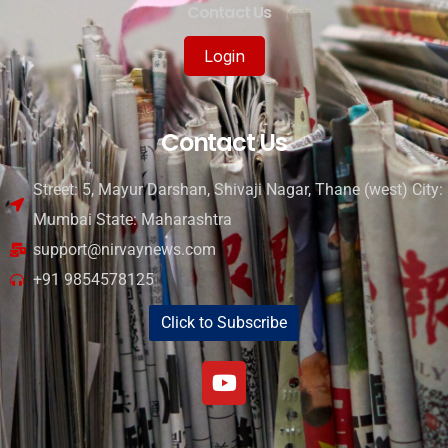
Contact Us
Login
Contact Us
Street: 5, Mayur Darshan, Shivaji Nagar, Thane (west) City:
Mumbai State: Maharashtra
support@nirvaynews.com
+91 9854578125
Click to Subscribe