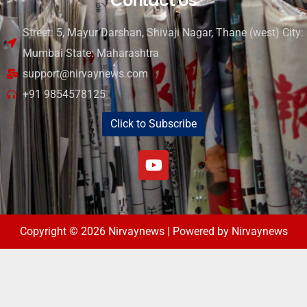
Contact Us
Street: 5, Mayur Darshan, Shivaji Nagar, Thane (west) City:
Mumbai State: Maharashtra
support@nirvaynews.com
+91 9854578125
Click to Subscribe
Copyright © 2026 Nirvaynews | Powered by Nirvaynews