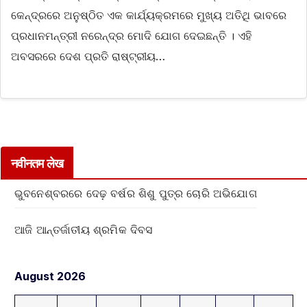
କେନ୍ଦ୍ରରେ ଅନୁଷ୍ଠିତ ଏକ କାର୍ଯ୍ୟକ୍ରମରେ ମୁଖ୍ୟ ଅତିଥି ଭାବରେ
ପ୍ରଧାନମନ୍ତ୍ରୀ ନରେନ୍ଦ୍ର ମୋଦି ଯୋଗ ଦେଇଛନ୍ତି । ଏହି
ଅବସରରେ ଦେଶ ପ୍ରତି ରାଷ୍ଟ୍ରୀୟ…
नवीनतम लेख
ଭୁବନେଶ୍ବରରେ ଦେଢ଼ ବର୍ଷର ଶିଶୁ ପୁତ୍ର ଚୋରି ଅଭିଯୋଗ
ଆଜି ଆନ୍ତର୍ଜାତୀୟ ଶ୍ରମିକ ଦିବସ
August 2026