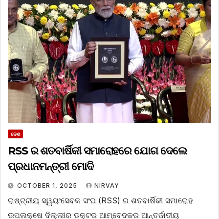
ଦେଶ
RSS ର ଶତବାର୍ଷିକୀ ସମାରୋହରେ ଯୋଗ ଦେଲେ
ପ୍ରଧାନମନ୍ତ୍ରୀ ମୋଦି
OCTOBER 1, 2025
NIRVAY
ରାଷ୍ଟ୍ରୀୟ ସ୍ୱୟଂସେବକ ସଂଘ (RSS) ର ଶତବାର୍ଷିକୀ ସମାରୋହ
ଉପଲକ୍ଷେ ଦିଲ୍ଲୀର ଡକ୍ଟର ଆମ୍ବେଦକର ଆନ୍ତର୍ଜାତୀୟ