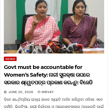
ତାଜା ଖବର
Govt must be accountable for
Women’s Safety: ନାରୀ ସୁରକ୍ଷା ଉପରେ
ସରକାର ଶ୍ୱେତପତ୍ର ପ୍ରକାଶ କରନ୍ତୁ: ବିଜେଡି
JUNE 20, 2026
NIRVAY
ଦିନେ ଶାନ୍ତିପ୍ରିୟ ରାଜ୍ୟ ଭାବେ ଖ୍ୟାତି ଅର୍ଜନ କରିଥିବା ଓଡିଶା ଏବେ
ଦୁର୍ନୀତି, ଭିଡହିଂସା, ନାରୀ ନିର୍ଯାତନା ଓ ଆଇନଶୃଙ୍ଖଳାର ଅଧୋଗତି ପାଇଁ