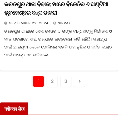
ଭରତପୁର ଥାନା ବିବାଦ; ୨୪ରେ ବିଜେଡିର ୬ ଘଣ୍ଟିଆ
ଭୁବନେଶ୍ବର ବନ୍ଦ ଡାକରା
SEPTEMBER 22, 2024
NIRVAY
ଭରତପୁର ଥାନାରେ ସେନା ମେଜର ଓ ତାଙ୍କ ବାନ୍ଧବୀଙ୍କୁ ନିର୍ଯାତନା ଓ
ମାଡ଼ ଘଟଣାରେ ସାରା ରାଜ୍ୟରେ ଉତ୍ତେଜନା ଲାଗି ରହିଛି। ସାହାଯ୍ୟ
ପାଇଁ ଯାଇଥିବା ବେଳେ ପୋଲିସର ଏଭଳି ଅମାନୁଷିକ ଓ ବର୍ବର କାଣ୍ଡ
ପାଇଁ ଆସନ୍ତା ୨୪ ତାରିଖରେ…
1
2
3
नवीनतम लेख