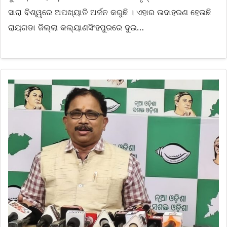
ସାରା ବିଶ୍ୱରେ ଅପଖ୍ୟାତି ଅର୍ଜନ କରୁଛି । ଏହାର ଉଦାହରଣ ହେଉଛି
ରାୟଗଡା ଜିଲ୍ଲା କଲ୍ୟାଣସିଂହପୁରରେ ଦୁଇ…