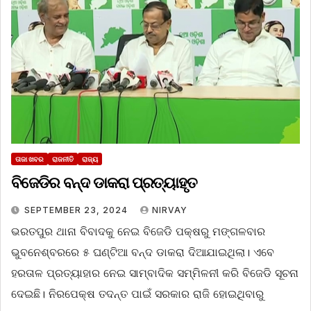
ତାଜା ଖବର
ରାଜନୀତି
ରାଜ୍ୟ
ବିଜେଡିର ବନ୍ଦ ଡାକରା ପ୍ରତ୍ୟାହୃତ
SEPTEMBER 23, 2024
NIRVAY
ଭରତପୁର ଥାନା ବିବାଦକୁ ନେଇ ବିଜେଡି ପକ୍ଷରୁ ମଙ୍ଗଳବାର
ଭୁବନେଶ୍ବରରେ ୫ ଘଣ୍ଟିଆ ବନ୍ଦ ଡାକରା ଦିଆଯାଇଥିଲା। ଏବେ
ହରତାଳ ପ୍ରତ୍ୟାହାର ନେଇ ସାମ୍ବାଦିକ ସମ୍ମିଳନୀ କରି ବିଜେଡି ସୂଚନା
ଦେଇଛି। ନିରପେକ୍ଷ ତଦନ୍ତ ପାଇଁ ସରକାର ରାଜି ହୋଇଥିବାରୁ