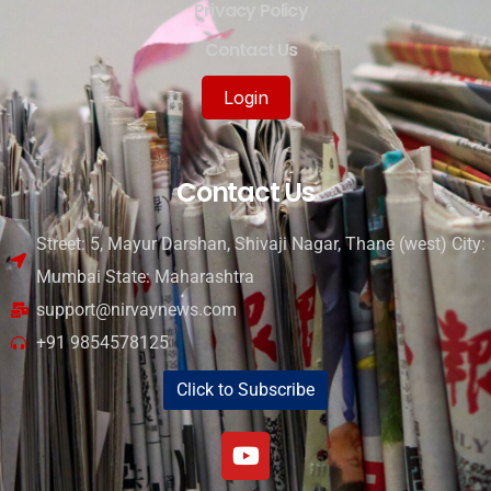
Privacy Policy
Contact Us
Login
Contact Us
Street: 5, Mayur Darshan, Shivaji Nagar, Thane (west) City:
Mumbai State: Maharashtra
support@nirvaynews.com
+91 9854578125
Click to Subscribe