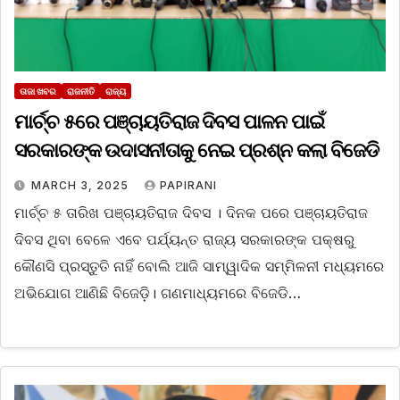
ତାଜା ଖବର
ରାଜନୀତି
ରାଜ୍ୟ
ମାର୍ଚ୍ଚ ୫ରେ ପଞ୍ଚାୟତିରାଜ ଦିବସ ପାଳନ ପାଇଁ
ସରକାରଙ୍କ ଉଦାସନୀତାକୁ ନେଇ ପ୍ରଶ୍ନ କଲା ବିଜେଡି
MARCH 3, 2025
PAPIRANI
ମାର୍ଚ୍ଚ ୫ ତାରିଖ ପଞ୍ଚାୟତିରାଜ ଦିବସ । ଦିନକ ପରେ ପଞ୍ଚାୟତିରାଜ
ଦିବସ ଥିବା ବେଳେ ଏବେ ପର୍ଯ୍ୟନ୍ତ ରାଜ୍ୟ ସରକାରଙ୍କ ପକ୍ଷରୁ
କୌଣସି ପ୍ରସ୍ତୁତି ନାହିଁ ବୋଲି ଆଜି ସାମ୍ୱାଦିକ ସମ୍ମିଳନୀ ମଧ୍ୟମରେ
ଅଭିଯୋଗ ଆଣିଛି ବିଜେଡ଼ି। ଗଣମାଧ୍ୟମରେ ବିଜେଡି…