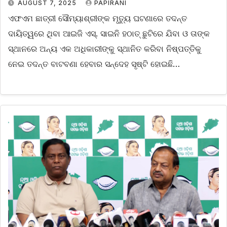
AUGUST 7, 2025
PAPIRANI
ଏଫଏମ ଛାତ୍ରୀ ସୌମ୍ୟାଶ୍ରୀଙ୍କ ମୃତ୍ୟୁ ଘଟଣାରେ ତଦନ୍ତ
ଦାୟିତ୍ୱରେ ଥିବା ଆଇଜି ଏସ୍. ସାଇନି ହଠାତ୍ ଛୁଟିରେ ଯିବା ଓ ତାଙ୍କ
ସ୍ଥାନରେ ଅନ୍ୟ ଏକ ଅଧିକାରୀଙ୍କୁ ସ୍ଥାନିତ କରିବା ନିଷ୍ପତ୍ତିକୁ
ନେଇ ତଦନ୍ତ ବାଟବଣା ହେବାର ସନ୍ଦେହ ସୃଷ୍ଟି ହୋଇଛି…