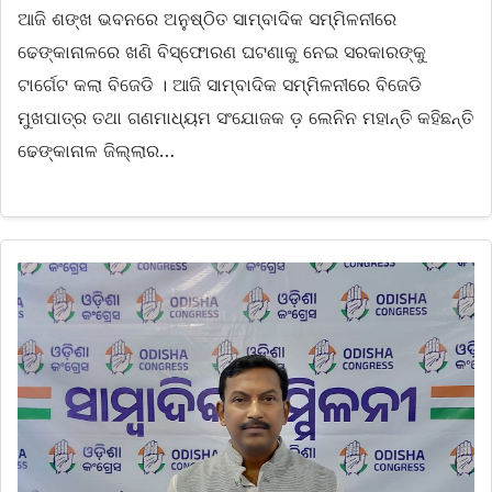
ଆଜି ଶଙ୍ଖ ଭବନରେ ଅନୁଷ୍ଠିତ ସାମ୍ବାଦିକ ସମ୍ମିଳନୀରେ
ଢେଙ୍କାନାଳରେ ଖଣି ବିସ୍ଫୋରଣ ଘଟଣାକୁ ନେଇ ସରକାରଙ୍କୁ
ଟାର୍ଗେଟ କଲା ବିଜେଡି । ଆଜି ସାମ୍ବାଦିକ ସମ୍ମିଳନୀରେ ବିଜେଡି
ମୁଖପାତ୍ର ତଥା ଗଣମାଧ୍ୟମ ସଂଯୋଜକ ଡ଼ ଲେନିନ ମହାନ୍ତି କହିଛନ୍ତି
ଢେଙ୍କାନାଳ ଜିଲ୍ଲାର…