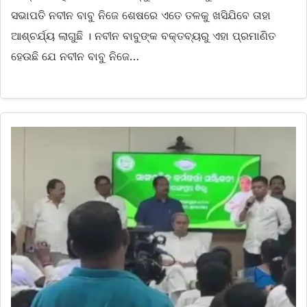
ସଭାପତି ନବୀନ ବାବୁ ନିଜେ ଶେଷରେ ଏତେ ତଳକୁ ଖସିଯିବେ ତାହା
ଆଶ୍ଚର୍ଯ୍ୟ ଲାଗୁଛି । ନବୀନ ବାବୁଙ୍କ ବକ୍ତବ୍ୟରୁ ଏହା ପ୍ରମାଣିତ
ହେଉଛି ଯେ ନବୀନ ବାବୁ ନିଜେ…