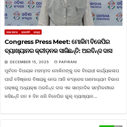
ତାଜା ଖବର
ରାଜନୀତି
ରାଜ୍ୟ
Congress Press Meet: ମୋକିମ ବିଜେପିର
ବ୍ୟାଖ୍ୟାନର କ୍ରୀଡ଼ନକ ସାଜିଛନ୍ତି: ଅରବିନ୍ଦ ଦାସ
DECEMBER 15, 2025
PAPIRANI
ପୂର୍ବତନ ବିଧାୟକ ମହମ୍ମଦ ମୋକିମଙ୍କୁ ଦଳ ବିରୋଧୀ କାର୍ଯ୍ୟକଳାପ
ପାଇଁ ବହିଷ୍କାର ବିଷୟକୁ ନେଇ ଆଜି କଂଗ୍ରେସ ଗଣମାଧ୍ୟମ ବିଭାଗ
ପକ୍ଷରୁ ଅଧ୍ୟକ୍ଷ ଅରବିନ୍ଦ ଦାସ ଏକ ସାମ୍ବାଦିକ ସମ୍ମିଳନୀରେ
କହିଛନ୍ତି ଗତ ୫ ଦିନ ଧରି ବିଜେପିର ଭୁଲ୍ ବ୍ୟାଖ୍ୟାନ…