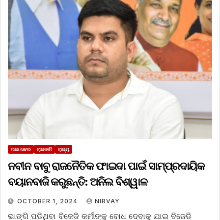
ତାଜା ଖବର
ରାଜନୀତି
ରାଜ୍ୟ
ନବୀନ ବାବୁ ରାଜନୈତିକ ଫାଇଦା ପାଇଁ ସାମ୍ପ୍ରଦାୟିକ
ବୟାନବାଜି କରୁଛନ୍ତି: ଅନିଲ ବିଶ୍ୱାଳ
OCTOBER 1, 2024
NIRVAY
ଭାଙ୍ଗି ପଡିଥିବା ବିଜେଡି କର୍ମୀଙ୍କୁ ବୋଧ ଦେବାକୁ ଯାଇ ବିଜେଡି