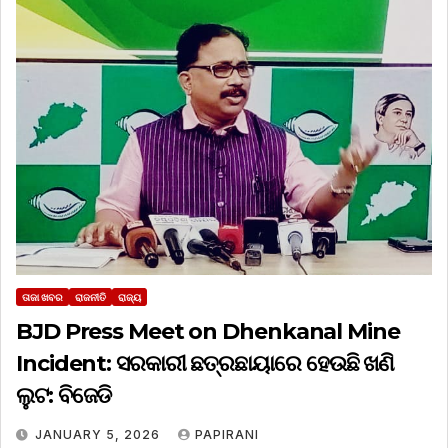
ତାଜା ଖବର
ରାଜନୀତି
ରାଜ୍ୟ
BJD Press Meet on Dhenkanal Mine
Incident: ସରକାରୀ ଛତ୍ରଛାୟାରେ ହେଉଛି ଖଣି
ଲୁଟ: ବିଜେଡି
JANUARY 5, 2026
PAPIRANI