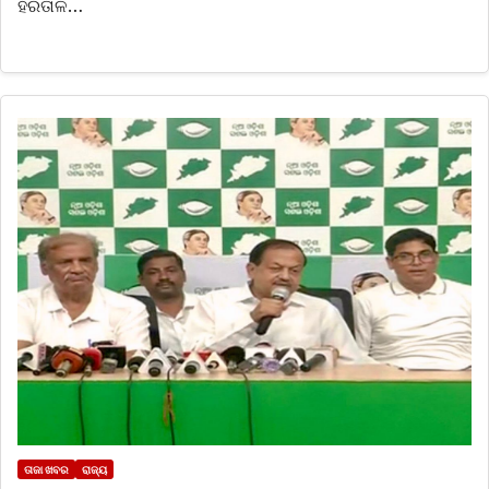
ହରତାଳ…
ତାଜା ଖବର
ରାଜ୍ୟ