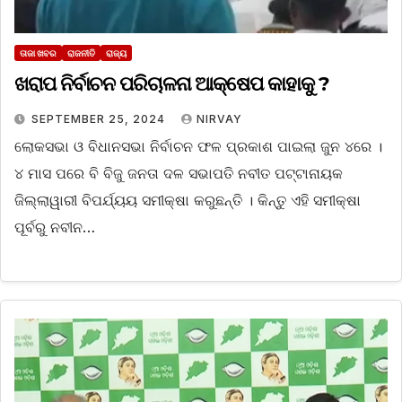
ତାଜା ଖବର
ରାଜନୀତି
ରାଜ୍ୟ
ଖରାପ ନିର୍ବାଚନ ପରିଚାଳନା ଆକ୍ଷେପ କାହାକୁ ?
SEPTEMBER 25, 2024
NIRVAY
ଲୋକସଭା ଓ ବିଧାନସଭା ନିର୍ବାଚନ ଫଳ ପ୍ରକାଶ ପାଇଲା ଜୁନ ୪ରେ ।
୪ ମାସ ପରେ ବି ବିଜୁ ଜନତା ଦଳ ସଭାପତି ନବୀତ ପଟ୍ଟାନାୟକ
ଜିଲ୍ଲାୱାରୀ ବିପର୍ଯ୍ୟୟ ସମୀକ୍ଷା କରୁଛନ୍ତି । କିନ୍ତୁ ଏହି ସମୀକ୍ଷା
ପୂର୍ବରୁ ନବୀନ…