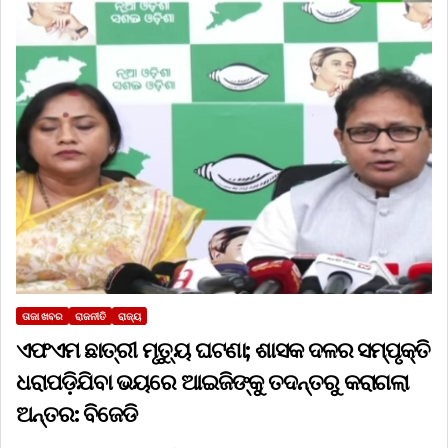
ତାଜା ଖବର
ରାଜନୀତି
ରାଜ୍ୟ
ଏଫଏମ ଛାତ୍ରୀ ମୃତ୍ୟୁ ଘଟଣା; ଶାସକ ଦଳର ସମ୍ପୃକ୍ତି
ଧରାପଡ଼ିଯିବା ଭୟରେ ଆଇଜିଙ୍କୁ ତଦନ୍ତରୁ କରାଗଲା
ଅନ୍ତର: ବିଜେଡି