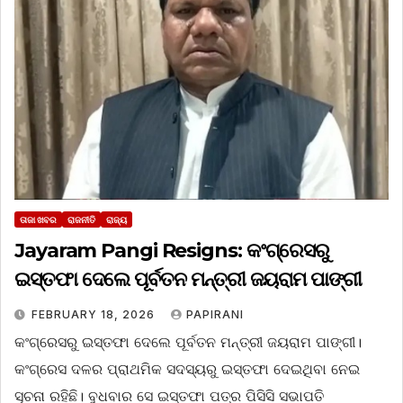
ତାଜା ଖବର
ରାଜନୀତି
ରାଜ୍ୟ
Jayaram Pangi Resigns: କଂଗ୍ରେସରୁ
ଇସ୍ତଫା ଦେଲେ ପୂର୍ବତନ ମନ୍ତ୍ରୀ ଜୟରାମ ପାଙ୍ଗୀ
FEBRUARY 18, 2026
PAPIRANI
କଂଗ୍ରେସରୁ ଇସ୍ତଫା ଦେଲେ ପୂର୍ବତନ ମନ୍ତ୍ରୀ ଜୟରାମ ପାଙ୍ଗୀ।
କଂଗ୍ରେସ ଦଳର ପ୍ରାଥମିକ ସଦସ୍ୟରୁ ଇସ୍ତଫା ଦେଇଥିବା ନେଇ
ସୂଚନା ରହିଛି। ବୁଧବାର ସେ ଇସ୍ତଫା ପତ୍ର ପିସିସି ସଭାପତି