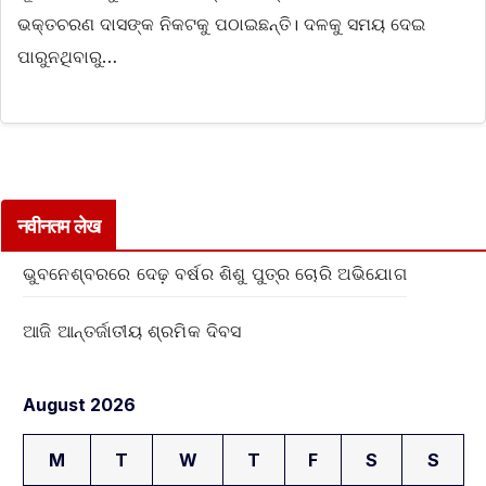
ଭକ୍ତଚରଣ ଦାସଙ୍କ ନିକଟକୁ ପଠାଇଛନ୍ତି। ଦଳକୁ ସମୟ ଦେଇ
ପାରୁନଥିବାରୁ…
नवीनतम लेख
ଭୁବନେଶ୍ବରରେ ଦେଢ଼ ବର୍ଷର ଶିଶୁ ପୁତ୍ର ଚୋରି ଅଭିଯୋଗ
ଆଜି ଆନ୍ତର୍ଜାତୀୟ ଶ୍ରମିକ ଦିବସ
August 2026
M
T
W
T
F
S
S