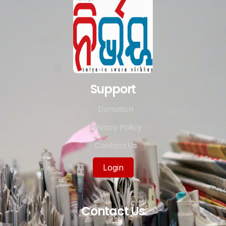
Support
Donation
Privacy Policy
Contact Us
Login
Contact Us