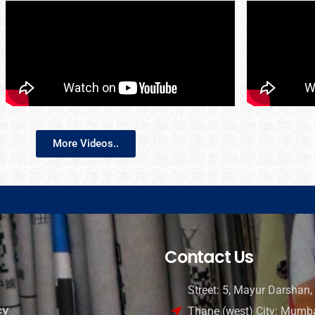
More Videos..
Contact Us
Street: 5, Mayur Darshan, 
cy
Thane (west) City: Mumba