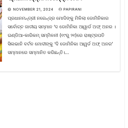
NOVEMBER 21, 2024
PAPIRANI
ପ୍ରଧାନମନ୍ତ୍ରୀ ନରେନ୍ଦ୍ର ମୋଦିଙ୍କୁ ମିଳିଲା ଡୋମିନିକାର
ସର୍ବୋଚ୍ଚ ଜାତୀୟ ସମ୍ମାନ ‘ଦ ଡୋମିନିକା ଆୱାର୍ଡ ଅଫ୍‌ ଅନର ।
ଇଣ୍ଡିଆ-କାରିକମ୍ ସମ୍ମିଳନୀ (୧୯ରୁ ୨୧)ରେ ରାଷ୍ଟ୍ରପତି
ସିଲଭାନି ବର୍ଟନ ମୋଦୀଙ୍କୁ ‘ଦି ଡୋମିନିକା ଆୱର୍ଡ ଅଫ୍ ଅନର’
ସମ୍ମାନରେ ସମ୍ମାନିତ କରିଛନ୍ତି।…