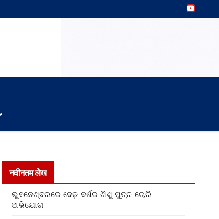
r
नवीनतम लेख
ଭୁବନେଶ୍ବରରେ ଦେଢ଼ ବର୍ଷର ଶିଶୁ ପୁତ୍ର ଚୋରି
ଅଭିଯୋଗ