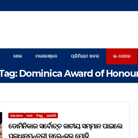
ଖେଳ
ମନୋରଞ୍ଜନ
ପ୍ରିମିୟମ ଖବର
ଇ-ପେପର
Tag:
Dominica Award of Honou
ତାଜା ଖବର
ଦେଶ
ବିଶ୍ୱ
ରାଜନୀତି
ଡୋମିନିକାର ସର୍ବୋଚ୍ଚ ଜାତୀୟ ସମ୍ମାନ ପାଇଲେ
ପ୍ରଧାନମନ୍ତ୍ରୀ ନରେନ୍ଦ୍ର ମୋଦି