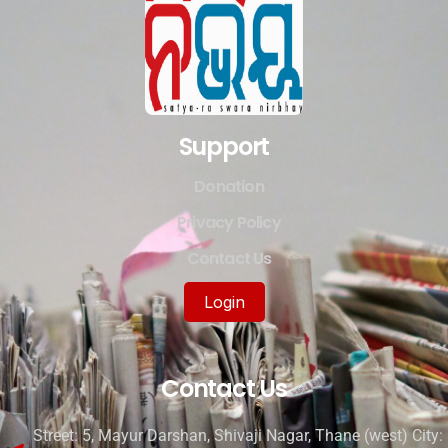
Support
Donation
Privacy Policy
Contact Us
Login
Contact Us
Street: 5, Mayur Darshan, Shivaji Nagar, Thane (west) City: