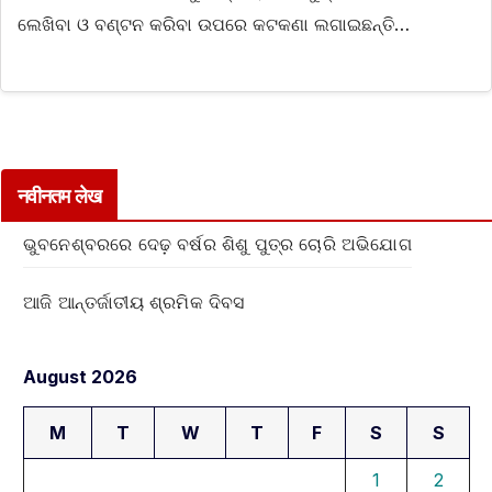
ଲେଖିବା ଓ ବଣ୍ଟନ କରିବା ଉପରେ କଟକଣା ଲଗାଇଛନ୍ତି…
नवीनतम लेख
ଭୁବନେଶ୍ବରରେ ଦେଢ଼ ବର୍ଷର ଶିଶୁ ପୁତ୍ର ଚୋରି ଅଭିଯୋଗ
ଆଜି ଆନ୍ତର୍ଜାତୀୟ ଶ୍ରମିକ ଦିବସ
August 2026
M
T
W
T
F
S
S
1
2