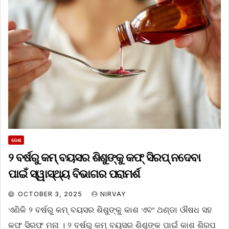
ଦେଶ
୨ ବର୍ଷରୁ କମ୍ ବୟସର ଶିଶୁଙ୍କୁ କଫ୍‌ ସିରପ୍‌ ନଦେବା
ପାଇଁ ସ୍ୱାସ୍ଥ୍ୟ ବିଭାଗର ପରାମର୍ଶ
OCTOBER 3, 2025
NIRVAY
ଏଣିକି ୨ ବର୍ଷରୁ କମ୍ ବୟସର ଶିଶୁଙ୍କୁ କାଶ ଏବଂ ଥଣ୍ଡା ଔଷଧ ସହ
କଫ ସିରଫ ମନା । ୨ ବର୍ଷରୁ କମ୍‍ ବୟସର ଶିଶୁଙ୍କ ପାଇଁ କାଶ ଶିରପ