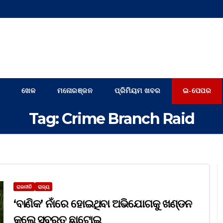
ଖେଳ
ମନୋରଞ୍ଜନ
ପ୍ରିମିୟମ ଖବର
ଇ-ପେପର
Tag:
Crime Branch Raid
ରାଜନୀତି
ରାଜ୍ୟ
‘ବାଣିକ’ ନାଁରେ ହୋଇଥିବା ଅଭିଯୋଗକୁ ଖଣ୍ଡନ
କଲେ ସୁବ୍ରତ ଛାଟୋଇ