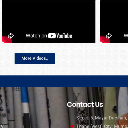
More Videos..
Contact Us
Street: 5, Mayur Darshan, 
cy
Thane (west) City: Mumba