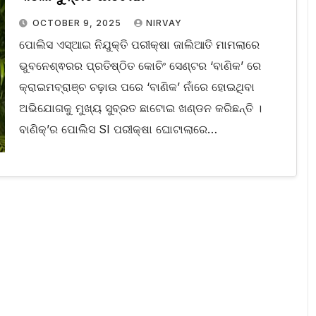
OCTOBER 9, 2025
NIRVAY
ପୋଲିସ ଏସ୍‌ଆଇ ନିଯୁକ୍ତି ପରୀକ୍ଷା ଜାଲିଆତି ମାମଲାରେ
ଭୁବନେଶ୍ଵରର ପ୍ରତିଷ୍ଠିତ କୋଚିଂ ସେଣ୍ଟର ‘ବାଣିକ’ ରେ
କ୍ରାଇମବ୍ରାଞ୍ଚ ଚଢ଼ାଉ ପରେ ‘ବାଣିକ’ ନାଁରେ ହୋଇଥିବା
ଅଭିଯୋଗକୁ ମୁଖ୍ୟ ସୁବ୍ରତ ଛାଟୋଇ ଖଣ୍ଡନ କରିଛନ୍ତି ।
ବାଣିକ୍‌’ର ପୋଲିସ SI ପରୀକ୍ଷା ଘୋଟାଲାରେ…