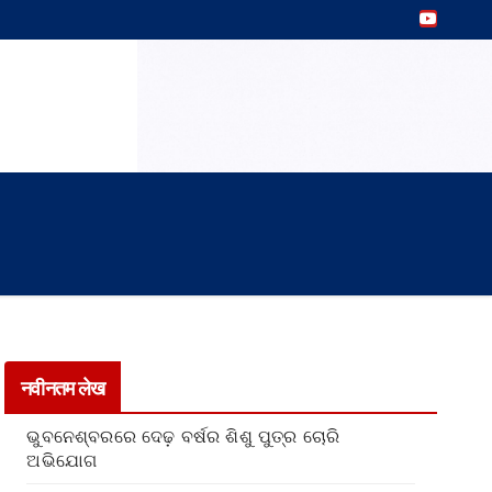
नवीनतम लेख
ଭୁବନେଶ୍ବରରେ ଦେଢ଼ ବର୍ଷର ଶିଶୁ ପୁତ୍ର ଚୋରି
ଅଭିଯୋଗ