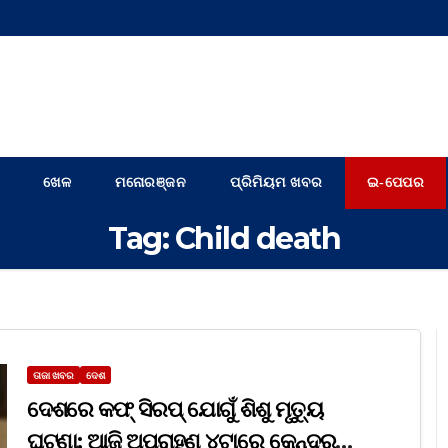
ଖେଳ
ମନୋରଞ୍ଜନ
ପ୍ରିମିୟମ ଖବର
ଇ-ପେପର
Tag:
Child death
ତାଜା ଖବର
ଦେଶ
ଦେଶରେ କଫ୍ ସିରପ୍ ଯୋଗୁଁ ଶିଶୁ ମୃତ୍ୟୁ
ଘଟଣା; ଆଜି ଅପରାହ୍ଣ ୪ଟାରେ କେନ୍ଦ୍ର