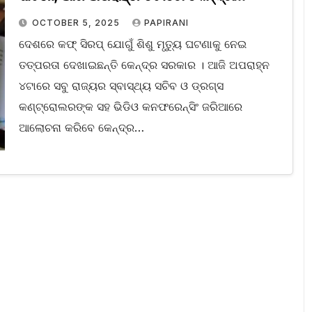
ସ୍ୱାସ୍ଥ୍ୟ ସଚିବଙ୍କ ଜରୁରୀ ବୈଠକ
OCTOBER 5, 2025
PAPIRANI
ଦେଶରେ କଫ୍ ସିରପ୍ ଯୋଗୁଁ ଶିଶୁ ମୃତ୍ୟୁ ଘଟଣାକୁ ନେଇ
ତତ୍ପରତା ଦେଖାଇଛନ୍ତି କେନ୍ଦ୍ର ସରକାର । ଆଜି ଅପରାହ୍ନ
୪ଟାରେ ସବୁ ରାଜ୍ୟର ସ୍ବାସ୍ଥ୍ୟ ସଚିବ ଓ ଡ୍ରଗ୍ସ
କଣ୍ଟ୍ରୋଲରଙ୍କ ସହ ଭିଡିଓ କନଫରେନ୍ସିଂ ଜରିଆରେ
ଆଲୋଚନା କରିବେ କେନ୍ଦ୍ର…