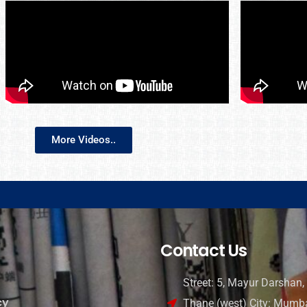
More Videos..
Contact Us
Street: 5, Mayur Darshan, 
cy
Thane (west) City: Mumba