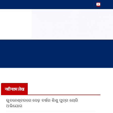
नवीनतम लेख
ଭୁବନେଶ୍ବରରେ ଦେଢ଼ ବର୍ଷର ଶିଶୁ ପୁତ୍ର ଚୋରି
ଅଭିଯୋଗ