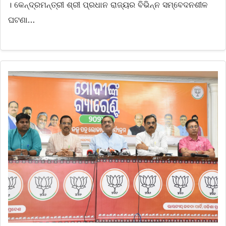
। କେନ୍ଦ୍ରମନ୍ତ୍ରୀ ଶ୍ରୀ ପ୍ରଧାନ ରାଜ୍ୟର ବିଭିନ୍ନ ସମ୍ବେଦନଶୀଳ
ଘଟଣା…