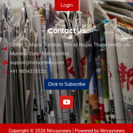
Login
Contact Us
Street: 5, Mayur Darshan, Shivaji Nagar, Thane (west) City:
Mumbai State: Maharashtra
support@nirvaynews.com
+91 9854578125
Click to Subscribe
Copyright © 2026 Nirvaynews | Powered by Nirvaynews