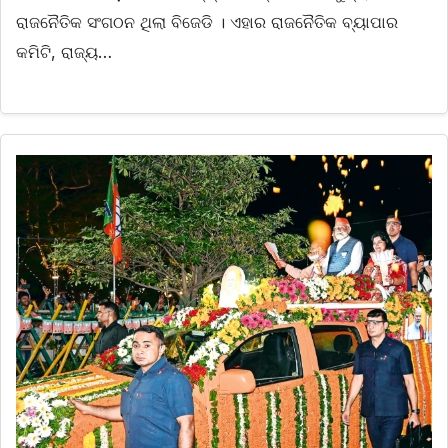
ରାଜନୈତିକ ସଂଗଠନ ଥିଲା ବିଜେଡି । ଏହାର ରାଜନୈତିକ ବ୍ୟାପାର
କମିଟି, ରାଜ୍ୟ…