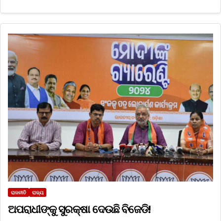
ରାଜନୀତି
ରାଜ୍ୟ
ଅପରାଧୀଙ୍କୁ ସୁରକ୍ଷା ଦେଉଛି ବିଜେଡି!