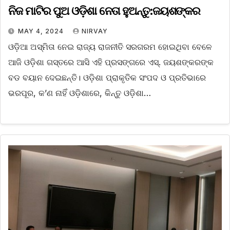
ନିଜ ମାଟିର ପୁଅ ଓଡ଼ିଶା ନେତା ହୁଅନ୍ତୁ:ଜୟଶଙ୍କର
MAY 4, 2024
NIRVAY
ଓଡ଼ିଆ ଅସ୍ମିତା ନେଇ ରାଜ୍ୟ ରାଜନୀତି ସରଗରମ ହୋଇଥିବା ବେଳେ
ଆଜି ଓଡ଼ିଶା ଗସ୍ତରେ ଆସି ଏହି ପ୍ରସଙ୍ଗରେ ଏସ୍‌. ଜୟଶଙ୍କରଙ୍କ
ବଡ ବୟାନ ଦେଇଛନ୍ତି। ଓଡ଼ିଶା ପ୍ରାକୃତିକ ସଂପଦ ଓ ପ୍ରତିଭାରେ
ଭରପୂର, କ’ଣ ନାହିଁ ଓଡ଼ିଶାରେ, କିନ୍ତୁ ଓଡ଼ିଶା…