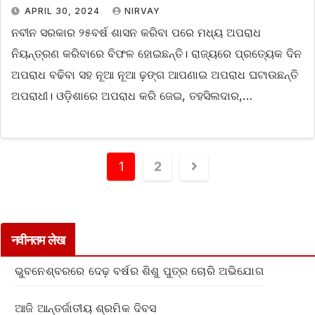
APRIL 30, 2024
NIRVAY
ନବୀନ ସରକାର ୨୫ବର୍ଷ ଶାସନ କରିବା ପରେ ମଧ୍ୟ ଅପରାଧ
ନିୟନ୍ତ୍ରଣ କରିବାରେ ବିଫଳ ହୋଇଛନ୍ତି। ରାଜ୍ୟରେ ପ୍ରତ୍ୟେକ ଦିନ
ଅପରାଧ ବଢିବା ସହ ନୂଆ ନୂଆ ଢ଼ଙ୍ଗ ଆପଣାଇ ଅପରାଧ ଘଟାଉଛନ୍ତି
ଅପରାଧୀ। ଓଡ଼ିଶାରେ ଅପରାଧ କରି ଜେଇ, ତହସିଲଦାର,…
1
2
नवीनतम लेख
ଭୁବନେଶ୍ବରରେ ଦେଢ଼ ବର୍ଷର ଶିଶୁ ପୁତ୍ର ଚୋରି ଅଭିଯୋଗ
ଆଜି ଆନ୍ତର୍ଜାତୀୟ ଶ୍ରମିକ ଦିବସ