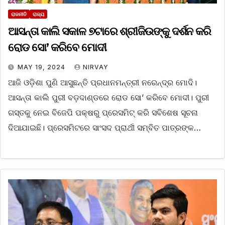
ରାଜନୀତି
ରାଜ୍ୟ
ଆସନ୍ତା କାଲି ସକାଳ ୭ଟାରେ ଶ୍ରୀଜିଉଙ୍କୁ ଦର୍ଶନ କରି
ରୋଡ ସୋ’ କରିବେ ମୋଦୀ
MAY 19, 2024
NIRVAY
ଆଜି ଓଡ଼ିଶା ପୁଣି ଆସୁଛନ୍ତି ପ୍ରଧାନମନ୍ତ୍ରୀ ନରେନ୍ଦ୍ର ମୋଦି।
ଆସନ୍ତା କାଲି ପୁରୀ ବଡ଼ଦାଣ୍ଡରେ ରୋଡ ସୋ’ କରିବେ ମୋଦୀ। ପୁରୀ
ଗସ୍ତକୁ ନେଇ ବିଜେପି ପକ୍ଷରୁ ପ୍ରେସମିଟ୍ କରି ସବିଶେଷ ସୂଚନା
ଦିଆଯାଇଛି। ପ୍ରେସମିଟରେ ସାଂସଦ ପ୍ରାର୍ଥୀ ସମ୍ବିତ ପାତ୍ରଙ୍କ…