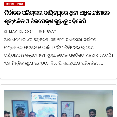
ରାଜନୀତି
ରାଜ୍ୟ
ନିର୍ବାଚନ ପରିଚାଳନା ଦାୟିତ୍ୱରେ ଥିବା ଅଧିକାରୀମାନେ
ଶୃଙ୍ଖଳିତ ଓ ନିରପେକ୍ଷ ରୁହନ୍ତୁ : ବିଜେପି
MAY 13, 2024
NIRVAY
ଆଜି ଓଡିଶାର ୪ଟି ଲୋକସଭା ସହ ୨୮ଟି ବିଧାନସଭା ନିର୍ବାଚନ
ମଣ୍ଡଳୀରେ ମତଦାନ ହୋଇଛି । ଚଳିତ ନିର୍ବାଚନର ପ୍ରଥମ
ପର୍ଯ୍ୟାୟରେ ସନ୍ଧ୍ୟା ୫ଟା ସୁଦ୍ଧା ୬୨.୯୬ ପ୍ରତିଶତ ମତଦାନ ହୋଇଛି।
ଏହା ନିଶ୍ଚିତ ରୂପେ ରାଜ୍ୟରେ ବିଜେପି ସପକ୍ଷରେ ପରିବର୍ତନର…