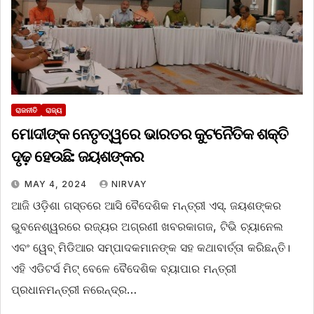
ରାଜନୀତି
ରାଜ୍ୟ
ମୋଦୀଙ୍କ ନେତୃତ୍ୱରେ ଭାରତର କୁଟନୈତିକ ଶକ୍ତି
ଦୃଢ଼ ହେଉଛି: ଜୟଶଙ୍କର
MAY 4, 2024
NIRVAY
ଆଜି ଓଡ଼ିଶା ଗସ୍ତରେ ଆସି ବୈଦେଶିକ ମନ୍ତ୍ରୀ ଏସ୍‌. ଜୟଶଙ୍କର
ଭୁବନେଶ୍ୱରରେ ରଜ୍ୟର ଅଗ୍ରଣୀ ଖବରକାଗଜ, ଟିଭି ଚ୍ୟାନେଲ
ଏବଂ ୱେବ୍ ମିଡିଆର ସମ୍ପାଦକମାନଙ୍କ ସହ କଥାବାର୍ତ୍ତା କରିଛନ୍ତି।
ଏହି ଏଡିଟର୍ସ ମିଟ୍‌ ବେଳେ ବୈଦେଶିକ ବ୍ୟାପାର ମନ୍ତ୍ରୀ
ପ୍ରଧାନମନ୍ତ୍ରୀ ନରେନ୍ଦ୍ର…