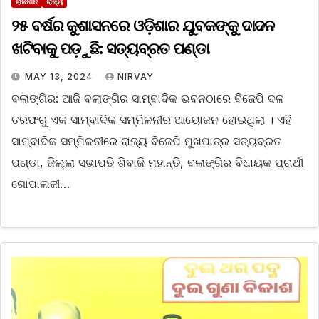
ରାଜନୀତି
ରାଜ୍ୟ
୨୫ ବର୍ଷର କୁଶାସନରେ ଓଡ଼ିଶାର ଯୁବକଙ୍କୁ ଦାଦନ
ଖଟିବାକୁ ପଡ଼ୁଛି: ସତ୍ୟବ୍ରତ ପଣ୍ଡା
MAY 13, 2024
NIRVAY
ବଲାଙ୍ଗିର: ଆଜି ବଲାଙ୍ଗିର ସାମ୍ବାଦିକ ଭବନଠାରେ ବିଜେପି ଦଳ
ତରଫରୁ ଏକ ସାମ୍ବାଦିକ ସମ୍ମିଳନୀର ଆୟୋଜନ ହୋଇଥିଲା । ଏହି
ସାମ୍ବାଦିକ ସମ୍ମିଳନୀରେ ରାଜ୍ୟ ବିଜେପି ମୁଖପାତ୍ର ସତ୍ୟବ୍ରତ
ପଣ୍ଡା, ଜିଲ୍ଲା ସଭାପତି ଶିବାଜି ମହାନ୍ତି, ବଲାଙ୍ଗିର ବିଧାୟକ ପ୍ରାର୍ଥୀ
ଗୋପାଲଜୀ…