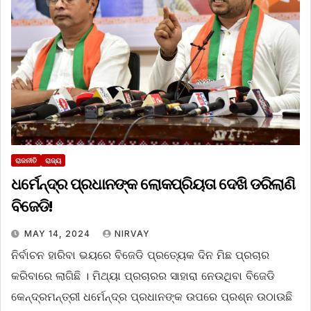
ରାଜନୀତି
ରାଜ୍ୟ
ଧର୍ମେନ୍ଦ୍ର ପ୍ରଧାନଙ୍କ ଲୋକପ୍ରିୟତା ଦେଖି ଡରିଲାଣି
ବିଜେଡି!
MAY 14, 2024
NIRVAY
ନିର୍ବାଚନ ହାରିବା ଭୟରେ ବିଜେଡି ପ୍ରତ୍ୟେକ ଦିନ ମିଛ ପ୍ରଚାର
କରିବାରେ ଲାଗିଛି । ମିଥ୍ୟା ପ୍ରଚାରର ସାହାରା ନେଉଥିବା ବିଜେଡି
କେନ୍ଦ୍ରମନ୍ତ୍ରୀ ଧର୍ମେନ୍ଦ୍ର ପ୍ରଧାନଙ୍କ ଉପରେ ପ୍ରଶ୍ନ ଉଠାଉଛି