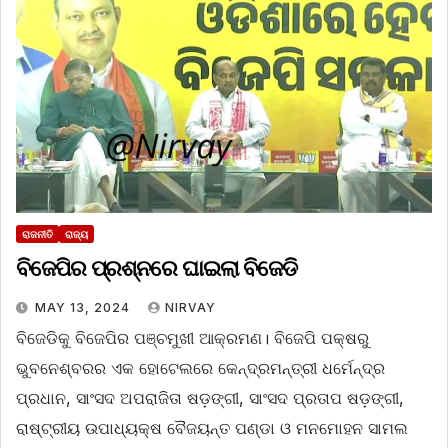
ରାଜନୀତି
ରାଜ୍ୟ
ବିଜେପିର ପ୍ରଶ୍ନରେ ଘାଇଲା ବିଜେଡି
MAY 13, 2024
NIRVAY
ବିଜେଡିକୁ ବିଜେପିର ପଞ୍ଚମୁଖୀ ଆକ୍ରମଣ। ବିଜେପି ପକ୍ଷରୁ
ଭୁବନେଶ୍ବରର ଏକ ହୋଟେଲରେ କେନ୍ଦ୍ରମନ୍ତ୍ରୀ ଧର୍ମେନ୍ଦ୍ର
ପ୍ରଧାନ, ସାଂସଦ ଅପରାଜିତା ଷଡ଼ଙ୍ଗୀ, ସାଂସଦ ପ୍ରତାପ ଷଡ଼ଙ୍ଗୀ,
ରାଷ୍ଟ୍ରୀୟ ଉପାଧ୍ୟକ୍ଷ ବୈଜୟନ୍ତ ପଣ୍ଡା ଓ ମନମୋହନ ସାମଲ