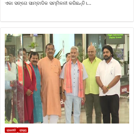
ଏକା ସଙ୍ଗେ ସାମ୍ବାଦିକ ସମ୍ମିଳନୀ କରିଛନ୍ତି।…
ରାଜନୀତି
ରାଜ୍ୟ