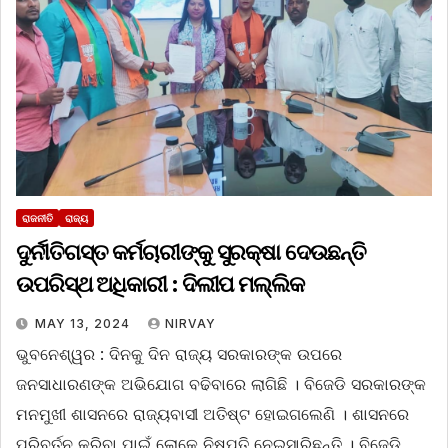
ରାଜନୀତି
ରାଜ୍ୟ
ଦୁର୍ନୀତିଗସ୍ତ କର୍ମଚାରୀଙ୍କୁ ସୁରକ୍ଷା ଦେଉଛନ୍ତି
ଉପରିସ୍ଥ ଅଧିକାରୀ : ଦିଲୀପ ମଲ୍ଲିକ
MAY 13, 2024
NIRVAY
ଭୁବନେଶ୍ୱର : ଦିନକୁ ଦିନ ରାଜ୍ୟ ସରକାରଙ୍କ ଉପରେ
ଜନସାଧାରଣଙ୍କ ଅଭିଯୋଗ ବଢିବାରେ ଲାଗିଛି । ବିଜେଡି ସରକାରଙ୍କ
ମନମୁଖୀ ଶାସନରେ ରାଜ୍ୟବାସୀ ଅତିଷ୍ଟ ହୋଇଗଲେଣି । ଶାସନରେ
ପରିବର୍ତନ କରିବା ପାଇଁ ଲୋକେ ନିଷ୍ପତି ନେଇସାରିଛନ୍ତି । ବିଜେଡି