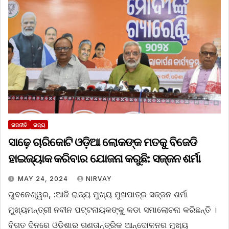
ରାଜନୀତି
ରାଜ୍ୟ
ସାଢ଼େ ଚାରିକୋଟି ଓଡ଼ିଆ ଲୋକଙ୍କ ମତକୁ ବିଜେଡି
ହାଇଜ୍ୟାକ କରିବାର ଯୋଜନା କରୁଛି: ସଜ୍ଜନ ଶର୍ମା
MAY 24, 2024
NIRVAY
ଭୁବନେଶ୍ୱର, :ଆଜି ରାଜ୍ୟ ମୁଖ୍ୟ ମୁଖପାତ୍ର ସଜ୍ଜନ ଶର୍ମା
ମୁଖ୍ୟମନ୍ତ୍ରୀ ନବୀନ ପଟ୍ଟନାୟକଙ୍କୁ କଡା ସମାଲୋଚନା କରିଛନ୍ତି ।
ବିଗତ ଦିନରେ ଓଡ଼ିଶାର ଗଣତାନ୍ତ୍ରିକ ଆନ୍ଦୋଳନର ମୁଖ୍ୟ