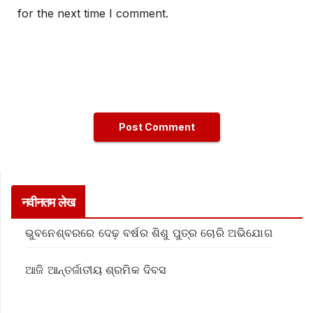
for the next time I comment.
नवीनतम लेख
ଭୁବନେଶ୍ବରରେ ଦେଢ଼ ବର୍ଷର ଶିଶୁ ପୁତ୍ର ଚୋରି ଅଭିଯୋଗ
ଆଜି ଆନ୍ତର୍ଜାତୀୟ ଶ୍ରମିକ ଦିବସ