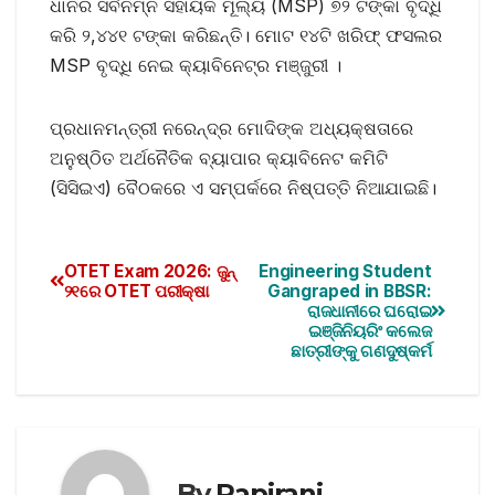
ଧାନର ସର୍ବନିମ୍ନ ସହାୟକ ମୂଲ୍ୟ (MSP) ୭୨ ଟଙ୍କା ବୃଦ୍ଧି
କରି ୨,୪୪୧ ଟଙ୍କା କରିଛନ୍ତି। ମୋଟ ୧୪ଟି ଖରିଫ୍‌ ଫସଲର
MSP ବୃଦ୍ଧି ନେଇ କ୍ୟାବିନେଟ୍‌ର ମଞ୍ଜୁରୀ ।
ପ୍ରଧାନମନ୍ତ୍ରୀ ନରେନ୍ଦ୍ର ମୋଦିଙ୍କ ଅଧ୍ୟକ୍ଷତାରେ
ଅନୁଷ୍ଠିତ ଅର୍ଥନୈତିକ ବ୍ୟାପାର କ୍ୟାବିନେଟ କମିଟି
(ସିସିଇଏ) ବୈଠକରେ ଏ ସମ୍ପର୍କରେ ନିଷ୍ପତ୍ତି ନିଆଯାଇଛି।
OTET Exam 2026: ଜୁନ୍‌
Engineering Student
୨୧ରେ OTET ପରୀକ୍ଷା
Gangraped in BBSR:
ରାଜଧାନୀରେ ଘରୋଇ
ଇଞ୍ଜିନିୟରିଂ କଲେଜ
ଛାତ୍ରୀଙ୍କୁ ଗଣଦୁଷ୍କର୍ମ
By
Papirani