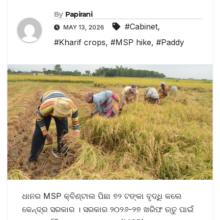
By
Papirani
#Cabinet
,
MAY 13, 2026
#Kharif crops
,
#MSP hike
,
#Paddy
ଧାନର MSP କ୍ବିଣ୍ଟାଲ ପିଛା ୭୨ ଟଙ୍କା ବୃଦ୍ଧି କଲେ
କେନ୍ଦ୍ର ସରକାର । ସରକାର ୨୦୨୬-୨୭ ଖରିଫ ଋତୁ ପାଇଁ