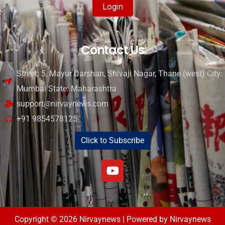
Login
Contact Us
Street: 5, Mayur Darshan, Shivaji Nagar, Thane (west) City:
Mumbai State: Maharashtra
support@nirvaynews.com
+91 9854578125
Click to Subscribe
Copyright © 2026 Nirvaynews | Powered by Nirvaynews