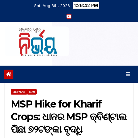
1:26:43 PM
Sat. Aug 8th, 2026
ତାଜା ଖବର
ଦେଶ
MSP Hike for Kharif
Crops: ଧାନର MSP କ୍ବିଣ୍ଟାଲ
ପିଛା ୭୨ଟଙ୍କା ବୃଦ୍ଧି