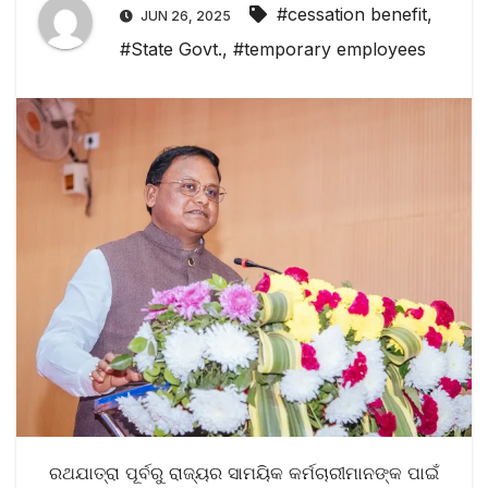
#cessation benefit
,
JUN 26, 2025
#State Govt.
,
#temporary employees
ରଥଯାତ୍ରା ପୂର୍ବରୁ ରାଜ୍ୟର ସାମୟିକ କର୍ମଚାରୀମାନଙ୍କ ପାଇଁ