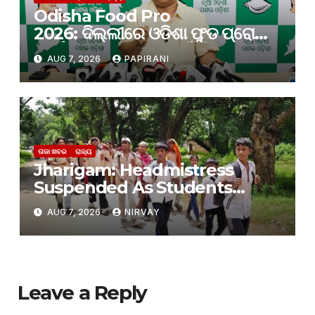
Odisha Food Pro
2026: ଦିଲ୍ଲୀରେ ଓଡିଶା ଫୁଡ ପ୍ରୋ
କାର୍ଯ୍ୟକ୍ରମ; ନିବେଶ ପାଇଁ କେବଳ
AUG 7, 2026
PAPIRANI
ପ୍ରତିଶ୍ରୁତି ଆସୁଛି, ନିବେଶ ହେଉନାହିଁ:
ବିଜେଡି
ତାଜା ଖବର
ରାଜ୍ୟ
Jharigam: Headmistress
Suspended As Students
Leave Hostel Citing Poor
AUG 7, 2026
NIRVAY
Facilities
Leave a Reply