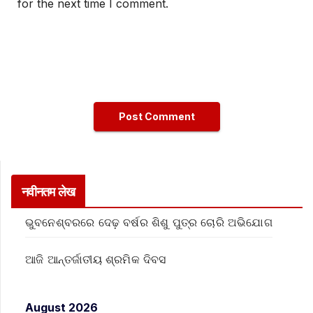
for the next time I comment.
नवीनतम लेख
ଭୁବନେଶ୍ବରରେ ଦେଢ଼ ବର୍ଷର ଶିଶୁ ପୁତ୍ର ଚୋରି ଅଭିଯୋଗ
ଆଜି ଆନ୍ତର୍ଜାତୀୟ ଶ୍ରମିକ ଦିବସ
August 2026