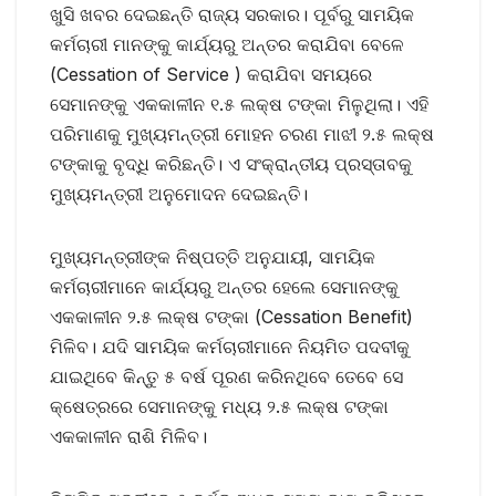
ଖୁସି ଖବର ଦେଇଛନ୍ତି ରାଜ୍ୟ ସରକାର। ପୂର୍ବରୁ ସାମୟିକ
କର୍ମଚାରୀ ମାନଙ୍କୁ କାର୍ଯ୍ୟରୁ ଅନ୍ତର କରାଯିବା ବେଳେ
(Cessation of Service ) କରାଯିବା ସମୟରେ
ସେମାନଙ୍କୁ ଏକକାଳୀନ ୧.୫ ଲକ୍ଷ ଟଙ୍କା ମିଳୁଥିଲା। ଏହି
ପରିମାଣକୁ ମୁଖ୍ୟମନ୍ତ୍ରୀ ମୋହନ ଚରଣ ମାଝୀ ୨.୫ ଲକ୍ଷ
ଟଙ୍କାକୁ ବୃଦ୍ଧି କରିଛନ୍ତି। ଏ ସଂକ୍ରାନ୍ତୀୟ ପ୍ରସ୍ତାବକୁ
ମୁଖ୍ୟମନ୍ତ୍ରୀ ଅନୁମୋଦନ ଦେଇଛନ୍ତି।
ମୁଖ୍ୟମନ୍ତ୍ରୀଙ୍କ ନିଷ୍ପତ୍ତି ଅନୁଯାୟୀ, ସାମୟିକ
କର୍ମଚାରୀମାନେ କାର୍ଯ୍ୟରୁ ଅନ୍ତର ହେଲେ ସେମାନଙ୍କୁ
ଏକକାଳୀନ ୨.୫ ଲକ୍ଷ ଟଙ୍କା (Cessation Benefit)
ମିଳିବ। ଯଦି ସାମୟିକ କର୍ମଚାରୀମାନେ ନିୟମିତ ପଦବୀକୁ
ଯାଇଥିବେ କିନ୍ତୁ ୫ ବର୍ଷ ପୂରଣ କରିନଥିବେ ତେବେ ସେ
କ୍ଷେତ୍ରରେ ସେମାନଙ୍କୁ ମଧ୍ୟ ୨.୫ ଲକ୍ଷ ଟଙ୍କା
ଏକକାଳୀନ ରାଶି ମିଳିବ।