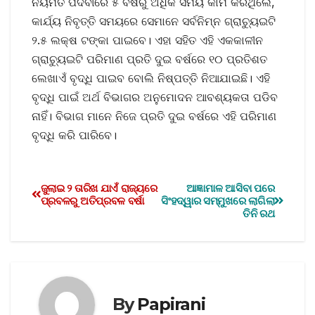
ନିୟମିତ ପଦବୀରେ ୫ ବର୍ଷରୁ ଅଧିକ ସମୟ କାମ କରିଥିଲେ,
କାର୍ଯ୍ୟ ନିବୃତ୍ତି ସମୟରେ ସେମାନେ ସର୍ବନିମ୍ନ ଗ୍ରାଚ୍ୟୁଇଟି
୨.୫ ଲକ୍ଷ ଟଙ୍କା ପାଇବେ। ଏହା ସହିତ ଏହି ଏକକାଳୀନ
ଗ୍ରାଚ୍ୟୁଇଟି ପରିମାଣ ପ୍ରତି ଦୁଇ ବର୍ଷରେ ୧୦ ପ୍ରତିଶତ
ଲେଖାଏଁ ବୃଦ୍ଧି ପାଇବ ବୋଲି ନିଷ୍ପତ୍ତି ନିଆଯାଇଛି। ଏହି
ବୃଦ୍ଧି ପାଇଁ ଅର୍ଥ ବିଭାଗର ଅନୁମୋଦନ ଆବଶ୍ୟକତା ପଡିବ
ନାହିଁ। ବିଭାଗ ମାନେ ନିଜେ ପ୍ରତି ଦୁଇ ବର୍ଷରେ ଏହି ପରିମାଣ
ବୃଦ୍ଧି କରି ପାରିବେ।
ଜୁଲାଇ ୨ ତାରିଖ ଯାଏଁ ରାଜ୍ୟରେ
ଆଜ୍ଞାମାଳ ଆସିବା ପରେ
ପ୍ରବଳରୁ ଅତିପ୍ରବଳ ବର୍ଷା
ସିଂହଦ୍ୱାର ସମ୍ମୁଖରେ ଲାଗିଲା
ତିନି ରଥ
By
Papirani