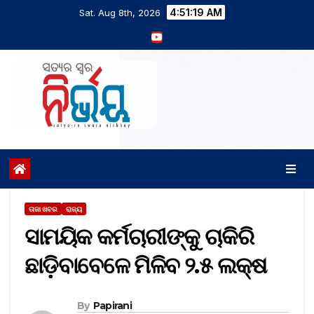
4:51:20 AM
Sat. Aug 8th, 2026
ତାଜା ଖବର
ରାଜ୍ୟ
ସାମୟିକ କର୍ମଚାରୀଙ୍କୁ ଚାକିରି
ଛାଡ଼ିବାବେଳେ ମିଳିବ ୨.୫ ଲକ୍ଷ
By
Papirani