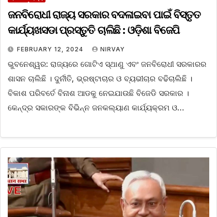
ଜନବିରୋଧୀ ରାଜ୍ୟ ସରକାର ବଦଳାଇବା ପାଇଁ ବିସ୍ତୃତ
କାର୍ଯ୍ୟଖସଡା ପ୍ରସ୍ତୁତି ଚାଲିଛି : ଓଡ଼ିଶା ବିଜେପି
FEBRUARY 12, 2024
NIRVAY
ଭୁବନେଶ୍ୱର: ରାଜ୍ୟରେ ଗୋଟିଏ ସ୍ଥାଣୁ ଏବଂ ଜନବିରୋଧୀ ସରକାରର
ଶାସନ ଚାଲିଛି । ଦୁର୍ନୀତି, ଭ୍ରଷ୍ଟାଚାର ଓ ବ୍ୟଭୀଚାର ବଢିଚାଲିଛି ।
ବିକାଶ ପରିବର୍ତେ ବିନାଶ ଆଡକୁ ନେଇଯାଉଛି ବିଜେଡି ସରକାର ।
କେନ୍ଦ୍ର ସକାରଙ୍କ ବିଭିନ୍ନ ଜନକଲ୍ୟାଣ କାର୍ଯ୍ୟକ୍ରମ ଓ…