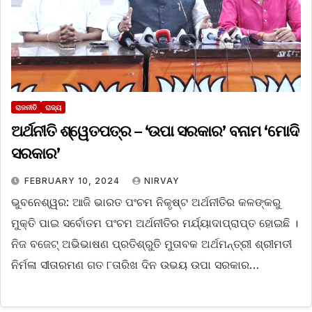
ରାଜନୀତି
ରାଜ୍ୟ
ଅର୍ଥନୀତି ଶ୍ୱେତପତ୍ର – ‘ଉପା ସରକାର’ ବନାମ ‘ମୋଦି
ସରକାର’
FEBRUARY 10, 2024
NIRVAY
ଭୁବନେଶ୍ୱର: ଆଜି ଭାରତ ପଂଚମ ନିକୃଷ୍ଟ ଅର୍ଥନୀତିର କଳଙ୍କରୁ
ମୁକ୍ତି ପାଇ ସର୍ବୋତମ ପଂଚମ ଅର୍ଥନୀତିର ମର୍ଯ୍ୟାଦାପ୍ରାପ୍ତ ହୋଇଛି ।
ନିଜ ବଜେଟ୍ ଅଭିଭାଷଣ ପ୍ରତିଶ୍ରୁତି ମୁତାବକ ଅର୍ଥମନ୍ତ୍ରୀ ଶ୍ରୀମତୀ
ନିର୍ମଳା ସୀତାରମଣ ଗତ ୮ତାରିଖ ଦିନ ଉଭୟ ଉପା ସରକାର…