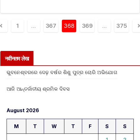
1
…
367
368
369
…
375
नवीनतम लेख
ଭୁବନେଶ୍ବରରେ ଦେଢ଼ ବର୍ଷର ଶିଶୁ ପୁତ୍ର ଚୋରି ଅଭିଯୋଗ
ଆଜି ଆନ୍ତର୍ଜାତୀୟ ଶ୍ରମିକ ଦିବସ
August 2026
M
T
W
T
F
S
S
1
2