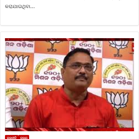
କରାଯାଇଥିବା…
ରାଜନୀତି
ରାଜ୍ୟ