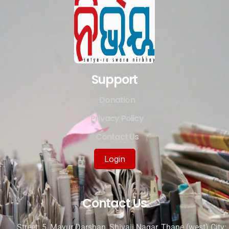
Support
Donation
Privacy Policy
Contact Us
Login
Contact Us
Street: 5, Mayur Darshan, Shivaji Nagar, Thane (west) City: