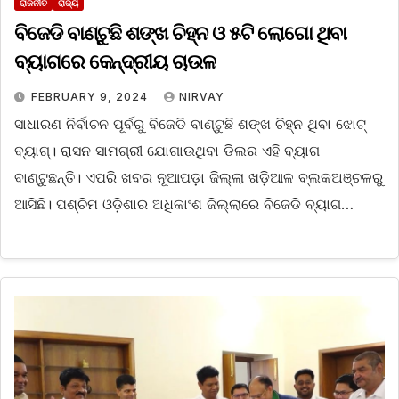
ରାଜନୀତି
ରାଜ୍ୟ
ବିଜେଡି ବାଣ୍ଟୁଛି ଶଙ୍ଖ ଚିହ୍ନ ଓ ୫ଟି ଲୋଗୋ ଥିବା
ବ୍ୟାଗରେ କେନ୍ଦ୍ରୀୟ ଚାଉଳ
FEBRUARY 9, 2024
NIRVAY
ସାଧାରଣ ନିର୍ବାଚନ ପୂର୍ବରୁ ବିଜେଡି ବାଣ୍ଟୁଛି ଶଙ୍ଖ ଚିହ୍ନ ଥିବା ଝୋଟ୍‌
ବ୍ୟାଗ୍‌। ରାସନ ସାମଗ୍ରୀ ଯୋଗାଉଥିବା ଡିଲର ଏହି ବ୍ୟାଗ
ବାଣ୍ଟୁଛନ୍ତି। ଏପରି ଖବର ନୂଆପଡ଼ା ଜିଲ୍ଲା ଖଡ଼ିଆଳ ବ୍ଲକଅଞ୍ଚଳରୁ
ଆସିଛି। ପଶ୍ଚିମ ଓଡ଼ିଶାର ଅଧିକାଂଶ ଜିଲ୍ଲାରେ ବିଜେଡି ବ୍ୟାଗ…