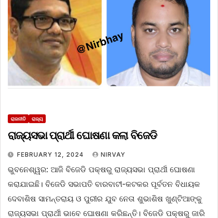
ରାଜନୀତି
ରାଜ୍ୟ
ରାଜ୍ୟସଭା ପ୍ରାର୍ଥୀ ଘୋଷଣା କଲା ବିଜେଡି
FEBRUARY 12, 2024
NIRVAY
ଭୁବନେଶ୍ୱର: ଆଜି ବିଜେଡି ପକ୍ଷରୁ ରାଜ୍ୟସଭା ପ୍ରାର୍ଥୀ ଘୋଷଣା
କରାଯାଇଛି। ବିଜେଡି ସଭାପତି ବାରବାଟୀ-କଟକର ପୂର୍ବତନ ବିଧାୟକ
ଦେବାଶିଷ ସାମନ୍ତରାୟ ଓ ପୁରୀର ଯୁବ ନେତା ଶୁଭାଶିଷ ଖୁଣ୍ଟିଆଙ୍କୁ
ରାଜ୍ୟସଭା ପ୍ରାର୍ଥୀ ଭାବେ ଘୋଷଣା କରିଛନ୍ତି। ବିଜେଡି ପକ୍ଷରୁ ଜାରି