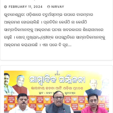
FEBRUARY 11, 2024
NIRVAY
ଭୁବନେଶ୍ୱର: ଓଡ଼ିଶାରେ ଚତୁର୍ଥସ୍ତମ୍ଭ ଉପରେ ବାରମ୍ବାର
ଆକ୍ରମଣ ହୋଇଚାଲିଛି । ପ୍ରତିଦିନ କେଉଁଠି ନା କେଉଁଠି
ସାମ୍ବାଦିକମାନଙ୍କୁ ଆକ୍ରମଣ ଘଟଣା ଖବରକାଗଜ ଶିରୋନାମାରେ
ରହୁଛି । ଖୋଦ୍ ମୁଖ୍ୟମନ୍ତ୍ରୀଙ୍କ ଉପସ୍ଥିତିରେ ସାମ୍ବାଦିକମାନଙ୍କୁ
ଆକ୍ରମଣ କରାଯାଉଛି । ଏହା ପରେ ବି ଗୃହ…