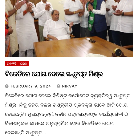
ରାଜନୀତି
ରାଜ୍ୟ
ବିଜେଡିରେ ଯୋଗ ଦେଲେ ସନ୍ତୃପ୍ତ ମିଶ୍ର
FEBRUARY 9, 2024
NIRVAY
ବିଜେଡିରେ ଯୋଗ ଦେଲେ ବିଶିଷ୍ଟ କର୍ପୋରେଟ ବ୍ୟକ୍ତିତ୍ୱ ସନ୍ତୃପ୍ତ
ମିଶ୍ର ।ବିଜୁ ଜନତା ଦଳର ରାଷ୍ଟ୍ରୀୟ ପ୍ରବକ୍ତା ଭାବେ ଆଜି ଯୋଗ
ଦେଇଛନ୍ତି। ମୁଖ୍ୟମନ୍ତ୍ରୀ ନବୀନ ପଟ୍ଟନାୟକଙ୍କ କାର୍ଯ୍ୟଶୈଳୀ ଓ
ବିକାଶମୂଳକ କାମରେ ଅନୁପ୍ରାଣିତ ହୋଇ ବିଜେଡିରେ ଯୋଗ
ଦେଇଛନ୍ତି ସନ୍ତୃପ୍ତ…