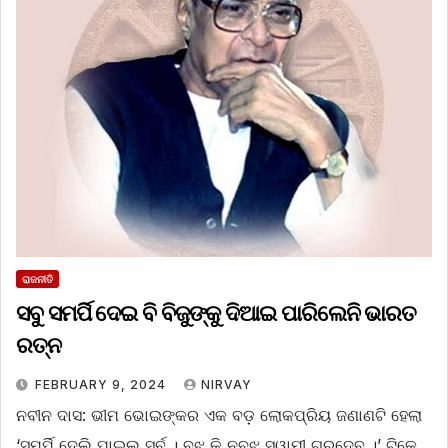
ରାଜନୀତି
ସବୁ ସମର୍ପି ଦେଇ ବି ବିଜୁଙ୍କୁ ଦିଆଇ ପାରିଲେନି ଭାରତ
ରତ୍ନ
FEBRUARY 9, 2024
NIRVAY
ନବୀନ ଦାସ: ଭୀମ ଭୋଇଙ୍କର ଏକ ବଡ଼ ଲୋକପ୍ରିୟ ଜଣାଣଟି ହେଲା
‘ସମର୍ପି ଦେଲି ପାଇଲ ସର୍ବ । ବୁଝ କି ନବୁଝ ସ୍ୱାମୀ ଗୁରୁଦେବ ।’ ଟିକେ