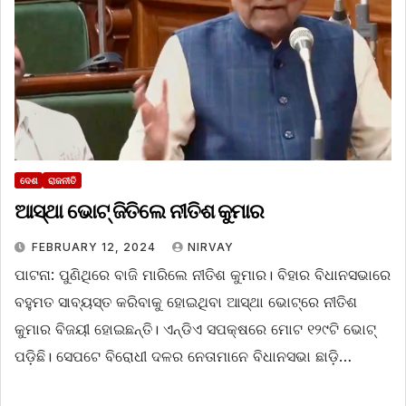
ଦେଶ
ରାଜନୀତି
ଆସ୍ଥା ଭୋଟ୍ ଜିତିଲେ ନୀତିଶ କୁମାର
FEBRUARY 12, 2024
NIRVAY
ପାଟନା: ପୁଣିଥିରେ ବାଜି ମାରିଲେ ନୀତିଶ କୁମାର। ବିହାର ବିଧାନସଭାରେ
ବହୁମତ ସାବ୍ୟସ୍ତ କରିବାକୁ ହୋଇଥିବା ଆସ୍ଥା ଭୋଟ୍‌ରେ ନୀତିଶ
କୁମାର ବିଜୟୀ ହୋଇଛନ୍ତି। ଏନ୍‌ଡିଏ ସପକ୍ଷରେ ମୋଟ ୧୨୯ଟି ଭୋଟ୍
ପଡ଼ିଛି। ସେପଟେ ବିରୋଧୀ ଦଳର ନେତାମାନେ ବିଧାନସଭା ଛାଡ଼ି…