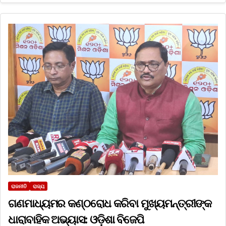
ରାଜନୀତି
ରାଜ୍ୟ
ଗଣମାଧ୍ୟମର କଣ୍ଠରୋଧ କରିବା ମୁଖ୍ୟମନ୍ତ୍ରୀଙ୍କ
ଧାରାବାହିକ ଅଭ୍ୟାସ: ଓଡ଼ିଶା ବିଜେପି