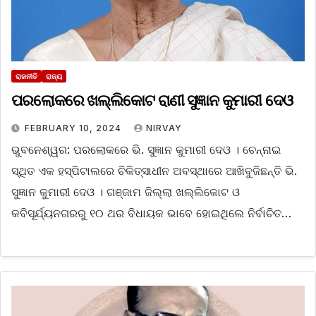
ରାଜନୀତି
ରାଜ୍ୟ
ପରଲୋକରେ ଖଲ୍ଲିକୋଟ ରାଣୀ ସୁଜ୍ଞାନ କୁମାରୀ ଦେଓ
FEBRUARY 10, 2024
NIRVAY
ଭୁବନେଶ୍ୱର: ପରଲୋକରେ ଭି. ସୁଜ୍ଞାନ କୁମାରୀ ଦେଓ । ଚେନ୍ନାଇ
ସ୍ଥିତ ଏକ ହସ୍ପିଟାଲରେ ଚିକିତ୍ସାଧୀନ ଅବସ୍ଥାରେ ଆଖିବୁଜିଛନ୍ତି ଭି.
ସୁଜ୍ଞାନ କୁମାରୀ ଦେଓ । ଗଞ୍ଜାମ ଜିଲ୍ଲା ଖଲ୍ଲିକୋଟ ଓ
କବିସୂର୍ଯ୍ୟନଗରରୁ ୧୦ ଥର ବିଧାୟକ ଭାବେ ହୋଇଥିଲେ ନିର୍ବାଚିତ…