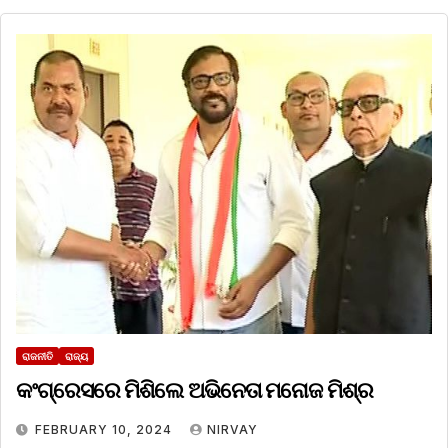
ରାଜନୀତି
ରାଜ୍ୟ
କଂଗ୍ରେସରେ ମିଶିଲେ ଅଭିନେତା ମନୋଜ ମିଶ୍ର
FEBRUARY 10, 2024
NIRVAY