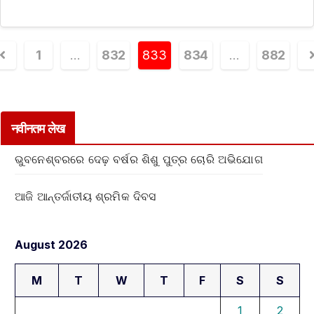
1
…
832
833
834
…
882
नवीनतम लेख
ଭୁବନେଶ୍ବରରେ ଦେଢ଼ ବର୍ଷର ଶିଶୁ ପୁତ୍ର ଚୋରି ଅଭିଯୋଗ
ଆଜି ଆନ୍ତର୍ଜାତୀୟ ଶ୍ରମିକ ଦିବସ
August 2026
M
T
W
T
F
S
S
1
2