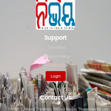
Support
Donation
Privacy Policy
Contact Us
Login
Contact Us
Street: 5, Mayur Darshan, Shivaji Nagar, Thane (west) City: