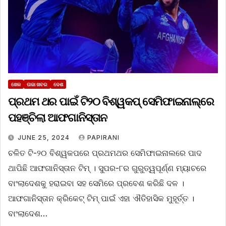
ଖେଳ
ତାଜା ଖବର
ଦେଶ
ପ୍ରଥମ ଥର ପାଇଁ ଟି୨୦ ବିଶ୍ୱକପ୍ ସେମିଫାଇନାଲ୍‌ରେ
ପହଞ୍ଚିଲା ଆଫଗାନିସ୍ତାନ
JUNE 25, 2024
PAPIRANI
ଚଳିତ ଟି-୨୦ ବିଶ୍ୱକପରେ ପ୍ରଥମଥର ସେମିଫାଇନାଲରେ ପାଦ
ଥାପିଛି ଆଫଗାନିସ୍ତାନ ଟିମ୍‌ । ସୁପର-୮ର ଗୁରୁତ୍ୱପୂର୍ଣ୍ଣ ମ୍ୟାଚରେ
ବାଂଲାଦେଶକୁ ହରାଇବା ସହ ସେମିରେ ପ୍ରବେଶ କରିଛି ଦଳ ।
ଆଫଗାନିସ୍ତାନ କ୍ରିକେଟ୍‌ ଟିମ୍‌ ପାଇଁ ଏହା ଐତିହାସିକ ମୁହୂର୍ତ୍ତ ।
ବାଂଲାଦେଶ…