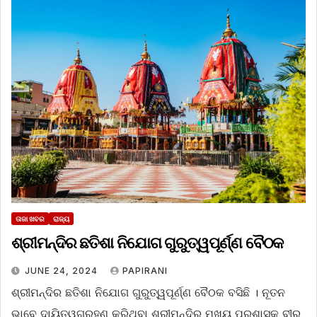
ତାଜା ଖବର
ରାଜ୍ୟ
ଶ୍ରୀମନ୍ଦିର ଛତିଶା ନିଯୋଗ ଗୁରୁତ୍ୱପୂର୍ଣ୍ଣ ବୈଠକ
JUNE 24, 2024
PAPIRANI
ଶ୍ରୀମନ୍ଦିର ଛତିଶା ନିଯୋଗ ଗୁରୁତ୍ୱପୂର୍ଣ୍ଣ ବୈଠକ ବସିଛି । ନୂତନ
ଭାବେ ଦାୟିତ୍ୱଗ୍ରହଣ କରିଥିବା ଶ୍ରୀମନ୍ଦିର ମୁଖ୍ୟ ପ୍ରଶାସକ ବୀର