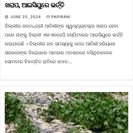
ଖରାପ, ଆଇସିୟୁରେ ଭର୍ତ୍ତି
JUNE 25, 2024
PAPIRANI
ଦିଲ୍ଲୀର ଜଳମନ୍ତ୍ରୀ ଆତିଶୀଙ୍କ ସ୍ୱାସ୍ଥ୍ୟବସ୍ଥା ଖରାପ ହେବା
ପରେ ତାଙ୍କୁ ଦିଲ୍ଲୀ ଏଲଏନଜେପି ହସ୍ପିଟାଲର ଆଇସିୟୁରେ ଭର୍ତ୍ତି
କରାଯାଇଛି । ଦିଲ୍ଲୀର ଜଳ ସମସ୍ୟାକୁ ନେଇ ଆତିଶୀ ହରିୟାଣା
ସରକାରଙ୍କ ବିରୋଧରେ ଆମରଣ ଅନଶନରେ ବସିଥିବାବେଳେ
ସୋମବାର ବିଳମ୍ବିତ ରାତିରେ ହଠାତ…