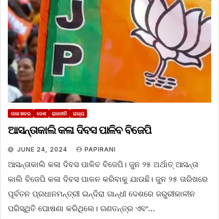
ତାଜା ଖବର
ଦେଶ
ରାଜନୀତି
ରାଜ୍ୟ
ଆସନ୍ତାକାଲି କଳା ଦିବସ ପାଳିବ ବିଜେପି
JUNE 24, 2024
PAPIRANI
ଆସନ୍ତାକାଲି କଳା ଦିବସ ପାଳିବ ବିଜେପି। ଜୁନ ୨୫ ଅର୍ଥାତ୍ ଆସନ୍ତା
କାଲି ବିଜେପି କଳା ଦିବସ ପାଳନ କରିବାକୁ ଯାଉଛି। ଜୁନ ୨୫ ତାରିଖରେ
ପୂର୍ବତନ ପ୍ରଧାନମନ୍ତ୍ରୀ ଇନ୍ଦିରା ଗାନ୍ଧୀ ଦେଶରେ ଜରୁରୀକାଳୀନ
ପରିସ୍ଥିତି ଘୋଷଣା କରିଥିଲେ। ଗଣତନ୍ତ୍ର ଏବଂ…