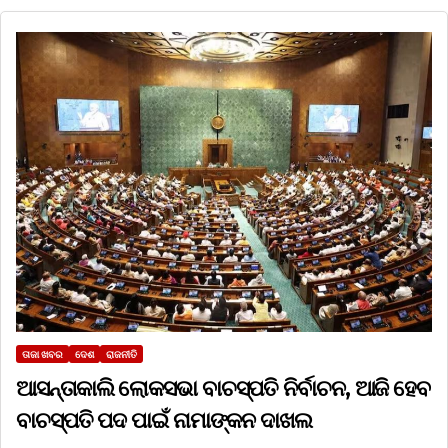
ତାଜା ଖବର
ଦେଶ
ରାଜନୀତି
ଆସନ୍ତାକାଲି ଲୋକସଭା ବାଚସ୍ପତି ନିର୍ବାଚନ, ଆଜି ହେବ
ବାଚସ୍ପତି ପଦ ପାଇଁ ନାମାଙ୍କନ ଦାଖଲ