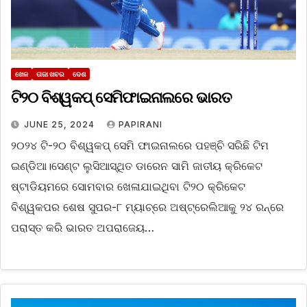
ଖେଳ
ତାଜା ଖବର
ଦେଶ
ଟି୨୦ ବିଶ୍ୱକପ୍ ସେମିଫାଇନାଲରେ ଭାରତ
JUNE 25, 2024
PAPIRANI
୨୦୨୪ ଟି-୨୦ ବିଶ୍ୱକପ୍ ସେମି ଫାଇନାଲରେ ପହଞ୍ଚି ସରିଛି ଟିମ
ଇଣ୍ଡିଆ।ସେଣ୍ଟ ଲୁସିଆସ୍ଥିତ ଡାରେନ ସାମି ଜାତୀୟ କ୍ରିକେଟ
ଷ୍ଟାଡିୟମରେ ସୋମବାର ଖେଳାଯାଇଥିବା ଟି୨୦ କ୍ରିକେଟ
ବିଶ୍ୱକପର ଶେଷ ସୁପର-୮ ମ୍ୟାଚ୍‌ରେ ଅଷ୍ଟ୍ରେଲିଆକୁ ୨୪ ରନ୍‌ରେ
ପରାସ୍ତ କରି ଭାରତ ଅପରାଜେୟ…