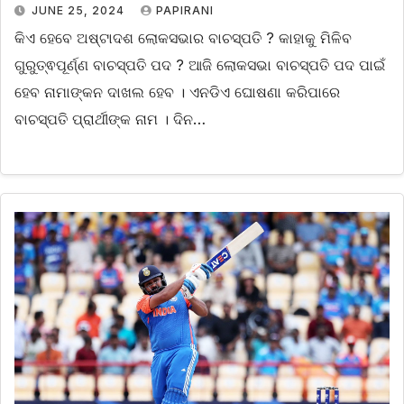
JUNE 25, 2024
PAPIRANI
କିଏ ହେବେ ଅଷ୍ଟାଦଶ ଲୋକସଭାର ବାଚସ୍ପତି ? କାହାକୁ ମିଳିବ
ଗୁରୁତ୍ଵପୂର୍ଣ୍ଣ ବାଚସ୍ପତି ପଦ ? ଆଜି ଲୋକସଭା ବାଚସ୍ପତି ପଦ ପାଇଁ
ହେବ ନାମାଙ୍କନ ଦାଖଲ ହେବ । ଏନଡିଏ ଘୋଷଣା କରିପାରେ
ବାଚସ୍ପତି ପ୍ରାର୍ଥୀଙ୍କ ନାମ । ଦିନ…