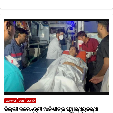
ତାଜା ଖବର
ଦେଶ
ରାଜନୀତି
ଦିଲ୍ଲୀ ଜଳମନ୍ତ୍ରୀ ଆତିଶୀଙ୍କ ସ୍ୱାସ୍ଥ୍ୟବସ୍ଥା