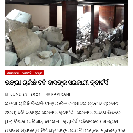
ତାଜା ଖବର
ରାଜନୀତି
ରାଜ୍ୟ
ଭଙ୍ଗା ଚାଲିଛି ବବି ଦାସଙ୍କ ସରକାରୀ କ୍ବାର୍ଟର୍ସ
JUNE 25, 2024
PAPIRANI
ଭଙ୍ଗା ଚାଲିଛି ବିଜେଡି ସାଙ୍ଗଠନିକ ସମ୍ପାଦକ ପ୍ରଣବ ପ୍ରକାଶ
ଓରଫ୍ ବବି ଦାସଙ୍କ ସରକାରୀ କ୍ବାର୍ଟର୍ସ। ସରକାରୀ ଆବାସ ଭିତରେ
ଥିଲା ବିଶାଳ ଆଲିଶାନ୍ ବଙ୍ଗଳା। କ୍ୱାର୍ଟର୍ସ ପରିସରରେ ହୋଇଥିବା
ଅଣ୍ଡର ଗ୍ରାଉଣ୍ଡ ନିର୍ମାଣକୁ ଭଙ୍ଗାଯାଉଛି। ଅଣ୍ତର୍ ଗ୍ରାଉଣ୍ତରେ