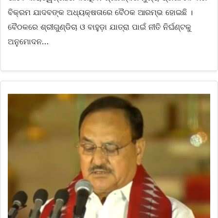
ବିକ୍ରମ ଯାଦବଙ୍କ ଅଧ୍ୟକ୍ଷତାରେ ବୈଠକ ଆରମ୍ଭ ହୋଇଛି ।
ବୈଠକରେ ଶ୍ରୀଗୁଣ୍ଡିଚା ଓ ବାହୁଡ଼ା ଯାତ୍ରା ପାଇଁ ନୀତି ନିର୍ଘଣ୍ଟକୁ
ଅନୁମୋଦନ…