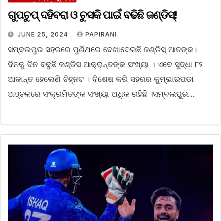
ଗୁପଚୁପ୍ ଦହିବରା ଓ ଚୁସକି ପାଇଁ ବଢିଛି ଜଣ୍ଡିସ୍!
JUNE 25, 2024
PAPIRANI
ସମ୍ବଲପୁର ସହରରେ ପୁଣିଥରେ ଦେଖାଦେଇଛି ଜଣ୍ଡିସ୍‌ ଆତଙ୍କ।
ଦିନକୁ ଦିନ ବଢୁଛି ଜଣ୍ଡିସ ଆକ୍ରାନ୍ତଙ୍କ ସଂଖ୍ୟା । ଏବେ ସୁଦ୍ଧା ୮୨
ଆକାନ୍ତ ହେଲେଣି ଚିହ୍ନଟ । ବିଶେଷ କରି ସହରର କୁମ୍ଭାରପଡା
ଅଞ୍ଚଳରେ ସଂକ୍ରମିତଙ୍କ ସଂଖ୍ୟା ଅଧିକ ରହିଛି ।ସମ୍ବଲପୁର…