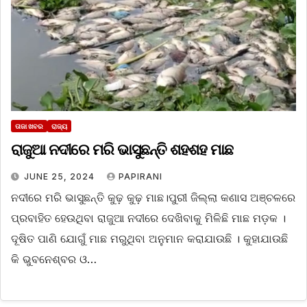
ତାଜା ଖବର
ରାଜ୍ୟ
ରାଜୁଆ ନଦୀରେ ମରି ଭାସୁଛନ୍ତି ଶହଶହ ମାଛ
JUNE 25, 2024
PAPIRANI
ନଦୀରେ ମରି ଭାସୁଛନ୍ତି କୁଢ଼ କୁଢ଼ ମାଛ।ପୁରୀ ଜିଲ୍ଲା କଣାସ ଅଞ୍ଚଳରେ
ପ୍ରବାହିତ ହେଉଥିବା ରାଜୁଆ ନଦୀରେ ଦେଖିବାକୁ ମିଳିଛି ମାଛ ମଡ଼କ ।
ଦୂଷିତ ପାଣି ଯୋଗୁଁ ମାଛ ମରୁଥିବା ଅନୁମାନ କରାଯାଉଛି । କୁହାଯାଉଛି
କି ଭୁବନେଶ୍ବର ଓ…