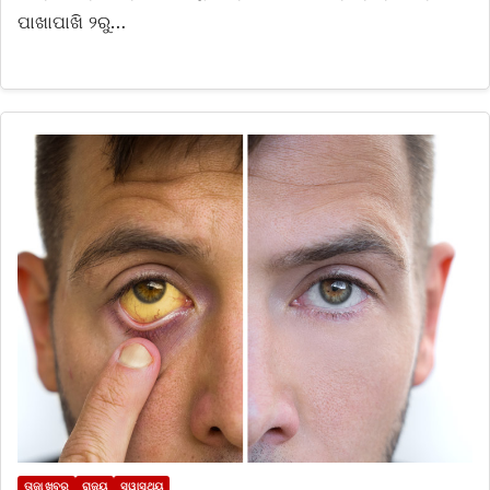
ପାଖାପାଖି ୨ରୁ…
ତାଜା ଖବର
ରାଜ୍ୟ
ସ୍ୱାସ୍ଥ୍ୟ