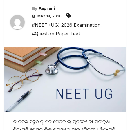
By
Papirani
MAY 14, 2026
#NEET (UG) 2026 Examination
,
#Question Paper Leak
ଭାରତର ସବୁଠାରୁ ବଡ଼ ମେଡିକାଲ୍ ପ୍ରବେଶିକା ପରୀକ୍ଷା
ନିଟ୍‌-ୟୁଜି ପେପର୍‌ ଲିକ୍‌ ଘଟଣାରେ ଆଉ ୨ଗିରଫ । ନିଟ୍‌-ୟୁଜି