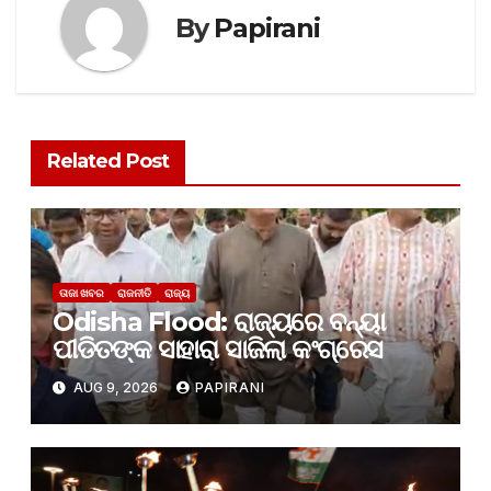
By
Papirani
Related Post
ତାଜା ଖବର
ରାଜନୀତି
ରାଜ୍ୟ
Odisha Flood: ରାଜ୍ୟରେ ବନ୍ୟା
ପୀଡିତଙ୍କ ସାହାରା ସାଜିଲା କଂଗ୍ରେସ
AUG 9, 2026
PAPIRANI