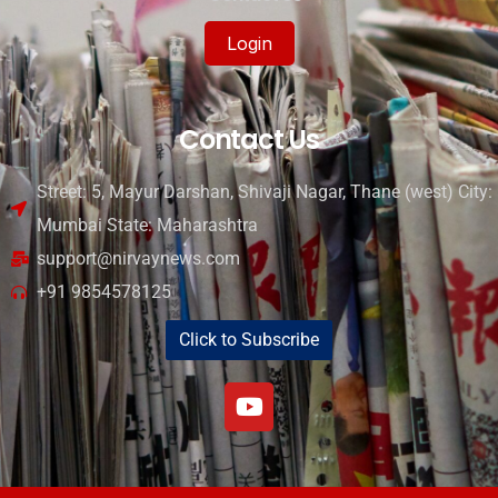
Login
Contact Us
Street: 5, Mayur Darshan, Shivaji Nagar, Thane (west) City:
Mumbai State: Maharashtra
support@nirvaynews.com
+91 9854578125
Click to Subscribe