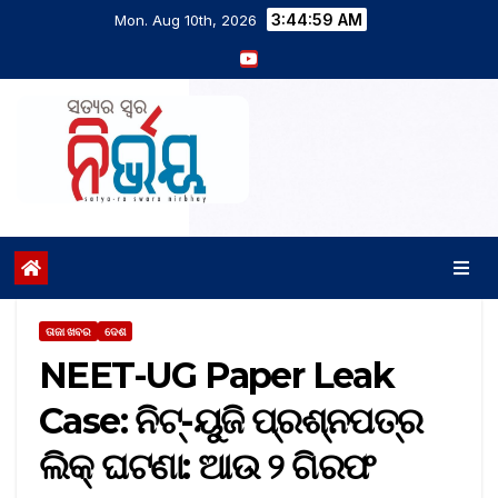
3:45:00 AM
Mon. Aug 10th, 2026
ତାଜା ଖବର
ଦେଶ
NEET-UG Paper Leak
Case: ନିଟ୍‌-ୟୁଜି ପ୍ରଶ୍ନପତ୍ର
ଲିକ୍‌ ଘଟଣା: ଆଉ ୨ ଗିରଫ