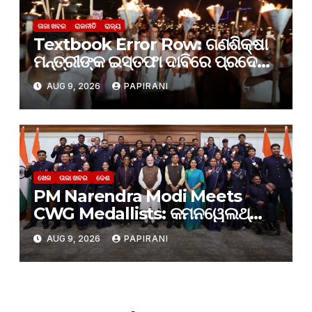
ତାଜା ଖବର
ରାଜନୀତି
ରାଜ୍ୟ
Textbook Error Row: ଗଣଶିକ୍ଷା
ମନ୍ତ୍ରୀଙ୍କ ଇସ୍ତଫା ଦାବିରେ ପ୍ରଦେଶ
ଯୁବ କଂଗ୍ରେସର ବିଶାଳ ମଶାଲ
AUG 9, 2026
PAPIRANI
ଶୋଭାଯାତ୍ରା
ଖେଳ
ତାଜା ଖବର
ଦେଶ
PM Narendra Modi Meets
CWG Medallists: କମନୱେଲଥ୍
ଗେମ୍ସରେ ଭାରତୀୟ ବିଜେତାଙ୍କୁ
AUG 9, 2026
PAPIRANI
ଭେଟିଲେ ପ୍ରଧାନମନ୍ତ୍ରୀ ନରେନ୍ଦ୍ର
ମୋଦି