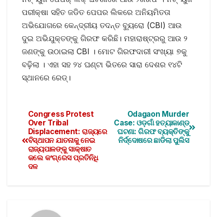
ପରୀକ୍ଷା ସହିତ ଜଡିତ ପେପର ଲିକରେ ଅନିୟମିତତା
ଅଭିଯୋଗରେ କେନ୍ଦ୍ରୀୟ ତଦନ୍ତ ବ୍ୟୁରୋ (CBI) ଆଉ
ଦୁଇ ଅଭିଯୁକ୍ତଙ୍କୁ ଗିରଫ କରିଛି। ମହାରାଷ୍ଟ୍ରରୁ ଆଉ ୨
ଜଣଙ୍କୁ ଉଠାଇଲା CBI । ମୋଟ ଗିରଫଦାରୀ ସଂଖ୍ୟା ୭କୁ
ବଢ଼ିଲା । ଏହା ସହ ୨୪ ଘଣ୍ଟା ଭିତରେ ସାରା ଦେଶର ୧୪ଟି
ସ୍ଥାନରେ ରେଡ୍‌।
Congress Protest
Odagaon Murder
Over Tribal
Case: ଓଡ଼ଗାଁ ହତ୍ୟାକାଣ୍ଡ
Displacement: ରାଜ୍ୟରେ
ଘଟଣା: ଗିରଫ ବ୍ୟକ୍ତିଙ୍କୁ
ବିସ୍ଥାପନ ଯାତନାକୁ ନେଇ
ନିର୍ଦ୍ଦୋଷରେ ଛାଡିଲା ପୁଲିସ
ରାଜ୍ୟପାଳଙ୍କୁ ସାକ୍ଷାତ
କଲେ କଂଗ୍ରେସ ପ୍ରତିନିଧି
ଦଳ