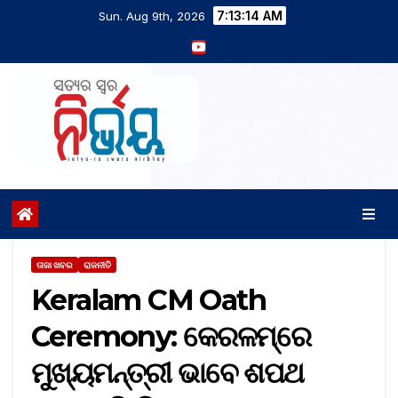
7:13:15 AM
Sun. Aug 9th, 2026
ତାଜା ଖବର
ରାଜନୀତି
Keralam CM Oath
Ceremony: କେରଳମ୍‌ରେ
ମୁଖ୍ୟମନ୍ତ୍ରୀ ଭାବେ ଶପଥ