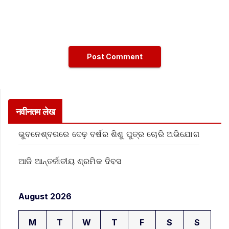
नवीनतम लेख
ଭୁବନେଶ୍ବରରେ ଦେଢ଼ ବର୍ଷର ଶିଶୁ ପୁତ୍ର ଚୋରି ଅଭିଯୋଗ
ଆଜି ଆନ୍ତର୍ଜାତୀୟ ଶ୍ରମିକ ଦିବସ
August 2026
M
T
W
T
F
S
S