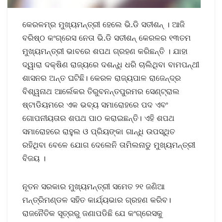
କେରଳମ୍‌ର ମୁଖ୍ୟମନ୍ତ୍ରୀ ହେଲେ ଭି.ଡି ସତୀଶନ୍‌ । ଆଜି
ବରିଷ୍ଠ କଂଗ୍ରେସ ନେତା ଭି.ଡି ସତୀଶନ୍‌ କେରଳର ୧୩ତମ
ମୁଖ୍ୟମନ୍ତ୍ରୀ ଭାବରେ ଶପଥ ଗ୍ରହଣ କରିଛନ୍ତି । ଯାହା
ଦ୍ୱାରା ଦକ୍ଷିଣ ରାଜ୍ୟରେ ଦଶନ୍ଧି ଧରି ଚାଲିଥିବା ବାମପନ୍ଥୀ
ଶାସନର ଅନ୍ତ ଘଟିଛି। କେରଳ ରାଜ୍ୟପାଳ ରାଜେନ୍ଦ୍ର
ବିଶ୍ୱନାଥ ଆର୍ଲେକର ତିରୁବନନ୍ତପୁରମର ସେଣ୍ଟ୍ରାଲ
ଷ୍ଟାଡିୟମରେ ଏକ ଭବ୍ୟ ସମାରୋହରେ ପଦ ଏବଂ
ଗୋପନୀୟତାର ଶପଥ ପାଠ କରାଇଛନ୍ତି। ଏହି ଶପଥ
ସମାରୋହରେ ରାହୁଲ ଓ ପ୍ରିୟଙ୍କା ଗାନ୍ଧି ଉପସ୍ଥିତ
ରହିଥିବା ବେଳେ ଯୋଗ ଦେଲେନି ତାମିଲନାଡୁ ମୁଖ୍ୟମନ୍ତ୍ରୀ
ବିଜୟ ।
ନୂତନ ସରକାର ମୁଖ୍ୟମନ୍ତ୍ରୀ ସମେତ ୨୧ ଜଣିଆ
ମନ୍ତ୍ରିମଣ୍ଡଳ ସହିତ କାର୍ଯ୍ୟଭାର ଗ୍ରହଣ କରିବ।
ରାଜନୈତିକ ସୂତ୍ରରୁ ଜଣାପଡିଛି ଯେ କଂଗ୍ରେସକୁ