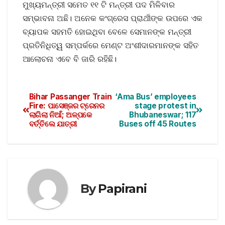
ମୁଖ୍ୟମନ୍ତ୍ରୀ ସମେତ ୧୧ ଟି ମନ୍ତ୍ରୀ ପଦ ମିଳିବାର
ସମ୍ଭାବନା ଅଛି। ଅନେକ କଂଗ୍ରେସ ପ୍ରାର୍ଥୀଙ୍କ ଉପରେ ଏକ
ବ୍ୟାପକ ସହମତି ହୋଇଥିବା ବେଳେ ସେମାନଙ୍କ ମନ୍ତ୍ରୀ
ପ୍ରତିନିଧିତ୍ୱ ସମ୍ପର୍କରେ ମେଣ୍ଟ ଅଂଶୀଦାରମାନଙ୍କ ସହିତ
ଆଲୋଚନା ଏବେ ବି ଜାରି ରହିଛି।
Bihar Passanger Train
‘Ama Bus’ employees
Fire: ପାସେଞ୍ଜର ଟ୍ରେନର
stage protest in
ଲାଗିଲା ନିଆଁ; ଅଳ୍ପକେ
Bhubaneswar; 117
ବର୍ତ୍ତିଲେ ଯାତ୍ରୀ
Buses off 45 Routes
By
Papirani