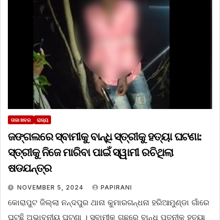
ତାଜା ଖବର
ରାଜ୍ୟ
ଜଙ୍ଗଲରେ ସ୍ବାମୀକୁ ବାନ୍ଧି ସ୍ତ୍ରୀକୁ ହତ୍ୟା ଘଟଣା:
ସ୍ତ୍ରୀକୁ ନିଜେ ମାରିବା ପାଇଁ ସ୍ୱାମୀ ରଚିଥିଲା
ଷଡଯନ୍ତ୍ର
NOVEMBER 5, 2024
PAPIRANI
କୋରାପୁଟ ଜିଲ୍ଲା ନନ୍ଦପୁର ଥାନା କୁମାରଗନ୍ଧନା ହରିଆମୁଣ୍ଡା ଗାଁରେ
ଘଟୁଛି ଅଭାବନୀୟ ଘଟଣା । ସ୍ବାମୀକୁ ଗଛରେ ବାନ୍ଧି ପତ୍ନୀକୁ ହତ୍ୟା