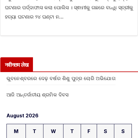
ଘଟଣାର ପର୍ଦ୍ଦାଫାସ କଲା ପୋଲିସ । ସ୍ଵାମୀକୁ ଗଛରେ ବାନ୍ଧି ସ୍ତ୍ରୀକୁ
ହତ୍ୟା ଘଟଣାର ୨୪ ଘଣ୍ଟା ନ…
नवीनतम लेख
ଭୁବନେଶ୍ବରରେ ଦେଢ଼ ବର୍ଷର ଶିଶୁ ପୁତ୍ର ଚୋରି ଅଭିଯୋଗ
ଆଜି ଆନ୍ତର୍ଜାତୀୟ ଶ୍ରମିକ ଦିବସ
August 2026
M
T
W
T
F
S
S