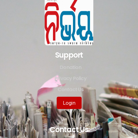
Support
Donation
Privacy Policy
Contact Us
Login
Contact Us