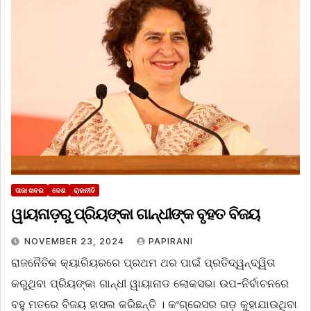
ତାଜା ଖବର
ଦେଶ
ରାଜନୀତି
ୱାୟନାଡ଼ରୁ ପ୍ରିୟଙ୍କା ଗାନ୍ଧୀଙ୍କ ବୃହତ ବିଜୟ
NOVEMBER 23, 2024
PAPIRANI
ରାଜନୈତିକ କ୍ୟାରିୟରରେ ପ୍ରଥମ ଥର ପାଇଁ ପ୍ରତିଦ୍ୱନ୍ଦ୍ୱିତା
କରୁଥିବା ପ୍ରିୟଙ୍କା ଗାନ୍ଧୀ ୱାୟାନାଡ ଲୋକସଭା ଉପ-ନିର୍ବାଚନରେ
ବହୁ ମତରେ ବିଜୟ ହାସଲ କରିଛନ୍ତି । କଂଗ୍ରେସର ଗଡ଼ କୁହାଯାଉଥିବା