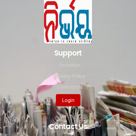
Support
Donation
Privacy Policy
Contact Us
Login
Contact Us