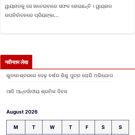
ୱାୟନାଡକୁ ସେ ହାତେଇବାରେ ସଫଳ ହୋଇଛନ୍ତି । ୱାୟନାଡ
ଉପନିର୍ବାଚନରେ ପ୍ରିୟଙ୍କା…
नवीनतम लेख
ଭୁବନେଶ୍ବରରେ ଦେଢ଼ ବର୍ଷର ଶିଶୁ ପୁତ୍ର ଚୋରି ଅଭିଯୋଗ
ଆଜି ଆନ୍ତର୍ଜାତୀୟ ଶ୍ରମିକ ଦିବସ
August 2026
M
T
W
T
F
S
S