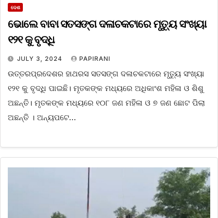
ଦେଶ
ଭୋଲେ ବାବା ସତସଙ୍ଗ ଦଳାଚକଟାରେ ମୃତ୍ୟୁ ସଂଖ୍ୟା
୧୨୧ କୁ ବୃଦ୍ଧି
JULY 3, 2024
PAPIRANI
ଉତ୍ତରପ୍ରଦେଶର ହାଥରସ ସତସଙ୍ଗ ଦଳାଚକଟାରେ ମୃତ୍ୟୁ ସଂଖ୍ୟା
୧୨୧ କୁ ବୃଦ୍ଧି ପାଇଛି। ମୃତକଙ୍କ ମଧ୍ୟରେ ଅଧିକାଂଶ ମହିଳା ଓ ଶିଶୁ
ଅଛନ୍ତି। ମୃତକଙ୍କ ମଧ୍ୟରେ ୧୦୮ ଜଣ ମହିଳା ଓ ୭ ଜଣ ଛୋଟ ପିଲା
ଅଛନ୍ତି । ଅନ୍ୟପଟେ…