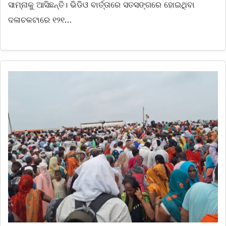
ସାମ୍ନାକୁ ଆସିଛନ୍ତି। ଭିଡିଓ ବାର୍ତ୍ତାରେ ସତସଙ୍ଗରେ ହୋଇଥିବା
ଦଳାଚକଟାରେ ୧୨୧…