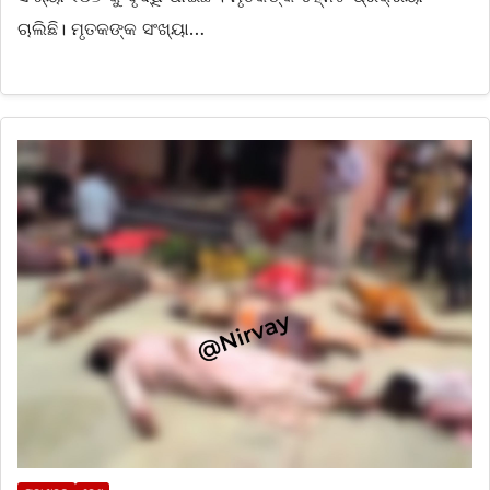
ଚାଲିଛି। ମୃତକଙ୍କ ସଂଖ୍ୟା…