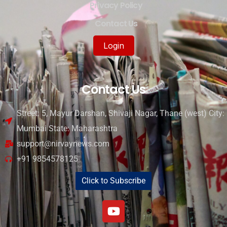
Privacy Policy
Contact Us
Login
Contact Us
Street: 5, Mayur Darshan, Shivaji Nagar, Thane (west) City:
Mumbai State: Maharashtra
support@nirvaynews.com
+91 9854578125
Click to Subscribe