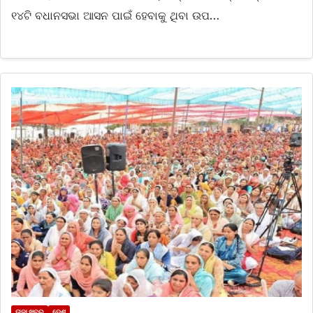
୧୪ଟି ବଧାନସଭା ଆସନ ପାଇଁ ହେବାକୁ ଥିବା ଉପ…
ତାଜା ଖବର
ଦେଶ