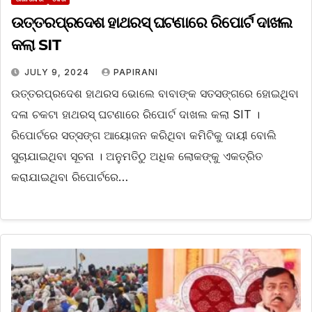
ଉତ୍ତରପ୍ରଦେଶ ହାଥରସ୍‌ ଘଟଣାରେ ରିପୋର୍ଟ ଦାଖଲ
କଲା SIT
JULY 9, 2024
PAPIRANI
ଉତ୍ତରପ୍ରଦେଶ ହାଥରସ ଭୋଲେ ବାବାଙ୍କ ସତସଙ୍ଗରେ ହୋଇଥିବା
ଦଳା ଚକଟା ହାଥରସ୍‌ ଘଟଣାରେ ରିପୋର୍ଟ ଦାଖଲ କଲା SIT ।
ରିପୋର୍ଟରେ ସତ୍‌ସଙ୍ଗ ଆୟୋଜନ କରିଥିବା କମିଟିକୁ ଦାୟୀ ବୋଲି
ସୁଚାଯାଇଥିବା ସୂଚନା । ଅନୁମତିଠୁ ଅଧିକ ଲୋକଙ୍କୁ ଏକତ୍ରିତ
କରାଯାଇଥିବା ରିପୋର୍ଟରେ…