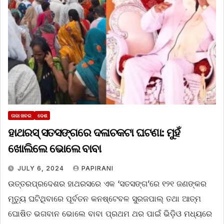
ତାଜା ଖବର
ଦେଶ
ହାଥରସ୍ ସତସଙ୍ଗରେ ଦଳାଚକଟା ଘଟଣା: ମୁହଁ
ଖୋଲିଲେ ଭୋଲେ ବାବା
JULY 6, 2024
PAPIRANI
ଉତ୍ତରପ୍ରଦେଶର ହାଥରସରେ ଏକ ‘ସତସଙ୍ଗ’ରେ ୧୨୧ ଜଣଙ୍କର
ମୃତ୍ୟୁ ଘଟିଥିବାରେ ପୂର୍ବତନ କନଷ୍ଟେବଳ ସୁରଜପାଲ୍‌ ତଥ‌ା ଆତ୍ମ
ଘୋଷିତ ଭଗବାନ ଭୋଲେ ବାବା ପ୍ରଥମ ଥର ପାଇଁ ଭିଡ଼ିଓ ମଧ୍ୟରେ