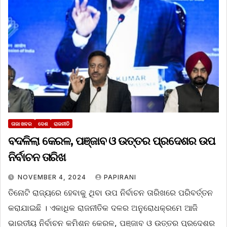
ତାଜା ଖବର
ଦେଶ
ରାଜନୀତି
ବଦଳିଲା କେରଳ, ପଞ୍ଜାବ ଓ ଉତ୍ତର ପ୍ରଦେଶର ଉପ
ନିର୍ବାଚନ ତାରିଖ
NOVEMBER 4, 2024
PAPIRANI
ତିନୋଟି ରାଜ୍ୟରେ ହେବାକୁ ଥିବା ଉପ ନିର୍ବାଚନ ତାରିଖରେ ପରିବର୍ତ୍ତନ
କରାଯାଇଛି । ଏକାଧିକ ରାଜନୀତିକ ଦଳର ଅନୁରୋଧକ୍ରମେ ଆଜି
ଭାରତୀୟ ନିର୍ବାଚନ କମିଶନ କେରଳ, ପଞ୍ଜାବ ଓ ଉତ୍ତର ପ୍ରଦେଶର