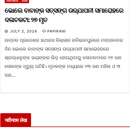
ତାଜା ଖବର
ଦେଶ
ଭୋଲେ ବାବାଙ୍କ ସତ୍‌ସଙ୍ଗ ଉଦ୍‌ଯାପନୀ ସମାରୋହରେ
ଦଳାଚକଟା: ୨୭ ମୃତ
JULY 2, 2024
PAPIRANI
ଉତ୍ତର ପ୍ରଦେଶର ହାଥରସ ଜିଲ୍ଲାର ରତିଭାନପୁରରେ ମଙ୍ଗଳବାର
ଦିନ ଭୋଲେ ବାବାଙ୍କ ସତ୍‌ସଙ୍ଗ ଉଦ୍‌ଯାପନୀ ସମାରୋହରରେ
ଶ୍ରଦ୍ଧାଳୁଙ୍କ ଭୟଙ୍କର ଭିଡ଼ ହୋଇଥିବାରୁ ଦଳାଚକଟାରେ ୨୭ ଜଣ
ଲୋକଙ୍କ ମୃତ୍ୟୁ ଘଟିଛି। ମୃତକଙ୍କ ମଧ୍ୟରେ ୨୩ ଜଣ ମହିଳା ଓ ୩
ଜଣ…
नवीनतम लेख