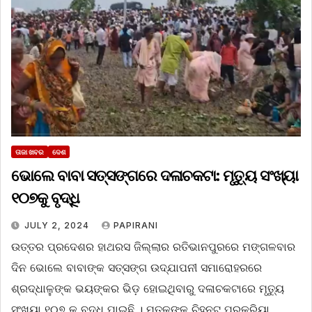
ତାଜା ଖବର
ଦେଶ
ଭୋଲେ ବାବା ସତ୍‌ସଙ୍ଗରେ ଦଳାଚକଟା: ମୃତ୍ୟୁ ସଂଖ୍ୟା
୧୦୭କୁ ବୃଦ୍ଧି
JULY 2, 2024
PAPIRANI
ଉତ୍ତର ପ୍ରଦେଶର ହାଥରସ ଜିଲ୍ଲାର ରତିଭାନପୁରରେ ମଙ୍ଗଳବାର
ଦିନ ଭୋଲେ ବାବାଙ୍କ ସତ୍‌ସଙ୍ଗ ଉଦ୍‌ଯାପନୀ ସମାରୋହରରେ
ଶ୍ରଦ୍ଧାଳୁଙ୍କ ଭୟଙ୍କର ଭିଡ଼ ହୋଇଥିବାରୁ ଦଳାଚକଟାରେ ମୃତ୍ୟୁ
ସଂଖ୍ୟା ୧୦୭ କୁ ବୃଦ୍ଧି ପାଇଛି । ମୃତକଙ୍କ ଚିହ୍ନଟ ପ୍ରକ୍ରିୟା