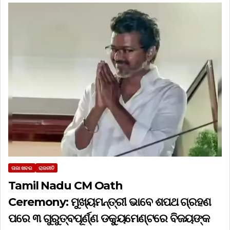
ତାଜା ଖବର
ରାଜନୀତି
Tamil Nadu CM Oath
Ceremony: ମୁଖ୍ୟମନ୍ତ୍ରୀ ଭାବେ ଶପଥ ଗ୍ରହଣ
ପରେ ୩ ଗୁରୁତ୍ବପୂର୍ଣ୍ଣ ଡକ୍ୟୁମେଣ୍ଟରେ ବିଜୟଙ୍କ