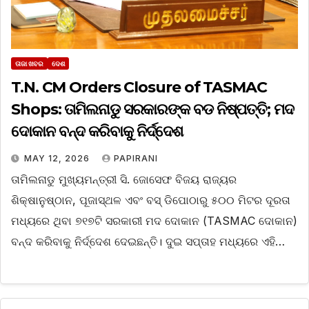
ତାଜା ଖବର
ଦେଶ
T.N. CM Orders Closure of TASMAC
Shops: ତାମିଲନାଡୁ ସରକାରଙ୍କ ବଡ ନିଷ୍ପତ୍ତି; ମଦ
ଦୋକାନ ବନ୍ଦ କରିବାକୁ ନିର୍ଦ୍ଦେଶ
MAY 12, 2026
PAPIRANI
ତାମିଲନାଡୁ ମୁଖ୍ୟମନ୍ତ୍ରୀ ସି. ଜୋସେଫ ବିଜୟ ରାଜ୍ୟର
ଶିକ୍ଷାନୁଷ୍ଠାନ, ପୂଜାସ୍ଥଳ ଏବଂ ବସ୍ ଡିପୋଠାରୁ ୫୦୦ ମିଟର ଦୂରତା
ମଧ୍ୟରେ ଥିବା ୭୧୭ଟି ସରକାରୀ ମଦ ଦୋକାନ (TASMAC ଦୋକାନ)
ବନ୍ଦ କରିବାକୁ ନିର୍ଦ୍ଦେଶ ଦେଇଛନ୍ତି। ଦୁଇ ସପ୍ତାହ ମଧ୍ୟରେ ଏହି…