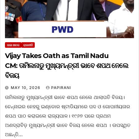
ତାଜା ଖବର
ରାଜନୀତି
Vijay Takes Oath as Tamil Nadu
CM: ତାମିଲନାଡୁ ମୁଖ୍ୟମନ୍ତ୍ରୀ ଭାବେ ଶପଥ ନେଲେ
ବିଜୟ
MAY 10, 2026
PAPIRANI
ତାମିଲନାଡୁ ମୁଖ୍ୟମନ୍ତ୍ରୀ ଭାବେ ଶପଥ ନେଲେ ଥାଲାପତି ବିଜୟ।
ଚେନ୍ନାଇର ନେହରୁ ଇଣ୍ଡୋର ଷ୍ଟାଡିୟମରେ ପଦ ଓ ଗୋପନୀୟତାର
ଶପଥ ପାଠ କରାଇଲେ ରାଜ୍ୟପାଳ। ୧୯୬୭ ପରେ ପ୍ରଥମ
ଅଣଦ୍ରାବିଡ଼ ମୁଖ୍ୟମନ୍ତ୍ରୀ ଭାବେ ବିଜୟ ନେଲେ ଶପଥ । ଉପସ୍ଥିତ
ଅଛନ୍ତି…