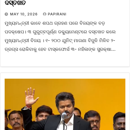
ଦସ୍ତଖତ
MAY 10, 2026
PAPIRANI
ମୁଖ୍ୟମନ୍ତ୍ରୀ ଭାବେ ଶପଥ ଗ୍ରହଣ ପରେ ବିଜୟଙ୍କ ବଡ଼
ପଦକ୍ଷେପ। ୩ ଗୁରୁତ୍ବପୂର୍ଣ୍ଣ ଡକ୍ୟୁମେଣ୍ଟରେ ଦସ୍ତଖତ କଲେ
ମୁଖ୍ୟମନ୍ତ୍ରୀ ବିଜୟ । ୧- ୨୦୦ ଯୁନିଟ୍ ମାଗଣା ବିଜୁଳି ମିଳିବ ୨-
ଡ୍ରଗ୍ସ ରୋକିବାକୁ ହେବ ଟାସ୍କଫୋର୍ସ ୩- ମହିଳାଙ୍କ ସୁରକ୍ଷା…