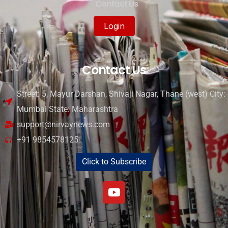
Contact Us
Login
Contact Us
Street: 5, Mayur Darshan, Shivaji Nagar, Thane (west) City:
Mumbai State: Maharashtra
support@nirvaynews.com
+91 9854578125
Click to Subscribe