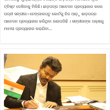
ଟ୍ବିଷ୍ଟ ଦେଖିବାକୁ ମିଳିଛି। ଛାଡ଼ପତ୍ର ଆବେଦନ ପ୍ରତ୍ୟାହାର କଲେ
ପତ୍ନୀ ସଙ୍ଗୀତା। ଚେଙ୍ଗାଲପଟୁ କୋର୍ଟରୁ ନିଜ ଆଡ଼ୁ ଛାଡ଼ପତ୍ର
ଆବେଦନ ପ୍ରତ୍ୟାହାର କରିଥିବା ଜଣାପଡିଛି । ସଙ୍ଗୀତାଙ୍କ ପକ୍ଷରୁ
ମାମଲା ପ୍ରତ୍ୟାହାର କରାଯିବା…