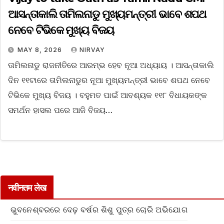
ଆସନ୍ତାକାଲି ତାମିଲନାଡୁ ମୁଖ୍ୟମନ୍ତ୍ରୀ ଭାବେ ଶପଥ
ନେବେ ଟିଭିକେ ମୁଖ୍ୟ ବିଜୟ
MAY 8, 2026
NIRVAY
ତାମିଲନାଡୁ ରାଜନୀତିରେ ଆରମ୍ଭ ହେବ ନୂଆ ଅଧ୍ୟାୟ । ଆସନ୍ତାକାଲି
ଦିନ ୧୧ଟାରେ ତାମିଲନାଡୁର ନୂଆ ମୁଖ୍ୟମନ୍ତ୍ରୀ ଭାବେ ଶପଥ ନେବେ
ଟିଭିକେ ମୁଖ୍ୟ ବିଜୟ । ବହୁମତ ପାଇଁ ଆବଶ୍ୟକ ୧୧୮ ବିଧାୟକଙ୍କ
ସମର୍ଥନ ହାସଲ ପରେ ଆଜି ବିଜୟ…
नवीनतम लेख
ଭୁବନେଶ୍ବରରେ ଦେଢ଼ ବର୍ଷର ଶିଶୁ ପୁତ୍ର ଚୋରି ଅଭିଯୋଗ