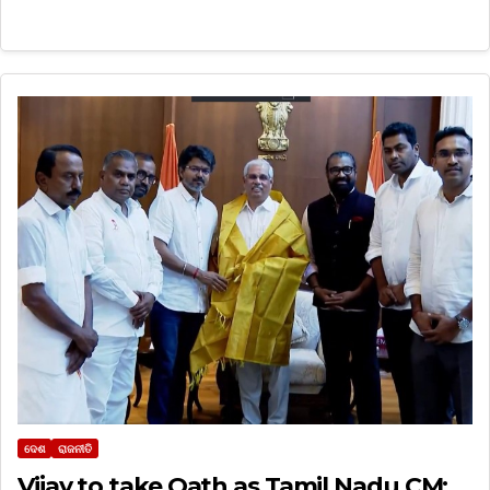
ଦେଶ
ରାଜନୀତି
Vijay to take Oath as Tamil Nadu CM: