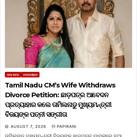
ତାଜା ଖବର
ମନୋରଞ୍ଜନ
Tamil Nadu CM’s Wife Withdraws
Divorce Petition: ଛାଡ଼ପତ୍ର ଆବେଦନ
ପ୍ରତ୍ୟାହାର କଲେ ତାମିଲନାଡୁ ମୁଖ୍ୟମନ୍ତ୍ରୀ
ବିଜୟଙ୍କ ପତ୍ନୀ ସଙ୍ଗୀତା
AUGUST 7, 2026
PAPIRANI
ତାମିଲନାଡୁ ମୁଖ୍ୟମନ୍ତ୍ରୀ ବିଜୟଙ୍କ ଛାଡ଼ପତ୍ର ମାମଲାରେ ନୂଆ