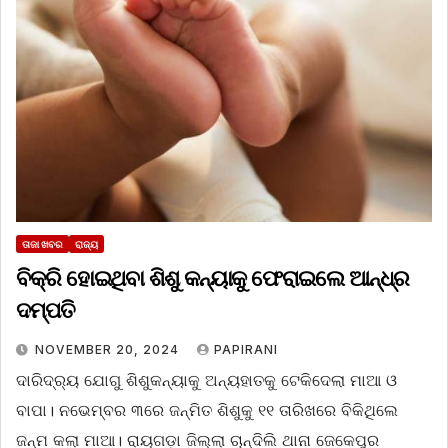
ତାଜା ଖବର
ରାଜ୍ୟ
ବିକ୍ରି ହୋଇଥିବା ଶିଶୁ କନ୍ୟାକୁ ଫେରାଇଲେ ଆନ୍ଧ୍ର
ଦମ୍ପତି
NOVEMBER 20, 2024
PAPIRANI
ଦାରିଦ୍ର୍ୟ ଯୋଗୁ ଶିଶୁକନ୍ୟାକୁ ଅନ୍ୟହାତକୁ ଟେକିଦେଲା ମାଆ ଓ
ବାପା। ନଭେମ୍ବର ୩ରେ ଜନ୍ମିତ ଶିଶୁକୁ ୧୧ ତାରିଖରେ ବିକିଥିଲେ
ଜନ୍ମ କଲା ମାଆ। ରାୟଗଡ଼ା ଜିଲ୍ଲା ଚାନ୍ଦିଲି ଥାନା ଜେକେପୁର