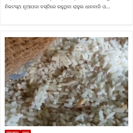
ନିକଟସ୍ଥ ନୂଆପଡା ବସ୍ତିରେ ରହୁଥିବା ରାହୁଲ ଧାନବାଡି ଓ…
ତାଜା ଖବର
ରାଜ୍ୟ