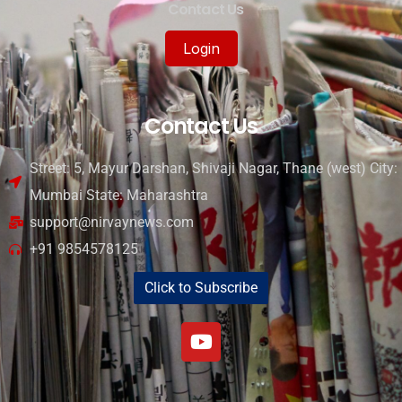
Contact Us
Login
Contact Us
Street: 5, Mayur Darshan, Shivaji Nagar, Thane (west) City:
Mumbai State: Maharashtra
support@nirvaynews.com
+91 9854578125
Click to Subscribe