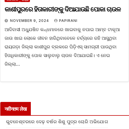
କାଶୀପୁରରେ ହିତାକାରୀଙ୍କୁ ଦିଆଯାଉଛି ପୋକା ଚାଉଳ
NOVEMBER 9, 2024
PAPIRANI
ଆଦିବାସୀ ଅଧ୍ଯୁଷିତ କନ୍ଧମାଳରେ ଖାଇବାକୁ ନପାଇ ଆମ୍ବ ଟାକୂଆ
ଜାଉ ଖାଇ ଲୋକେ ଜୀବନ ହାରିଥିବାବେଳେ ଚର୍ଚ୍ଚାରେ ରହି ଆସୁଥିବା
ରାୟଗଡ଼ା ଜିଲ୍ଲା କାଶୀପୁର ବ୍ଲକରେ ପିଡ଼ିଏସ୍ ସାମଗ୍ରୀ ପାଉଥିବା
ହିତାଧିକାରୀଙ୍କୁ ପୋକ ସାଲୁବାଲୁ ଚାଉଳ ଦିଆଯାଇଛି। ଏ ନେଇ
ଜିଲ୍ଲା…
नवीनतम लेख
ଭୁବନେଶ୍ବରରେ ଦେଢ଼ ବର୍ଷର ଶିଶୁ ପୁତ୍ର ଚୋରି ଅଭିଯୋଗ