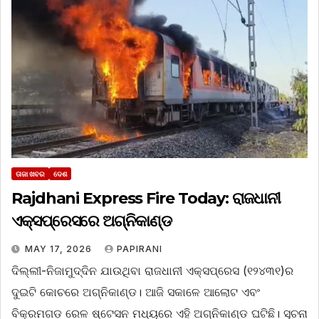
ତାଜା ଖବର
ଦେଶ
Rajdhani Express Fire Today: ରାଜଧାନୀ
ଏକ୍ସପ୍ରେସରେ ଅଗ୍ନିକାଣ୍ଡ
MAY 17, 2026
PAPIRANI
ଦିଲ୍ଲୀ-ନିଜାମୁଦ୍ଦିନ ଯାଉଥିବା ରାଜଧାନୀ ଏକ୍ସପ୍ରେସ (୧୨୪୩୧)ର
ଦୁଇଟି କୋଚରେ ଅଗ୍ନିକାଣ୍ଡ। ଆଜି ସକାଳେ ଆଲୋଟ ଏବଂ
ବିକ୍ରମଗଡ଼ ରେଳ ଷ୍ଟେସନ ମଧ୍ୟରେ ଏହି ଅଗ୍ନିକାଣ୍ଡ ଘଟିଛି। ସୂଚନା