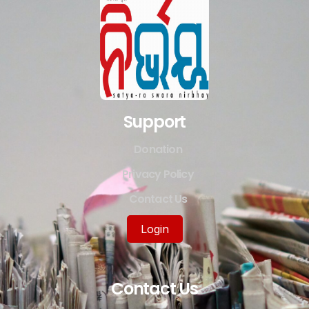
Support
Donation
Privacy Policy
Contact Us
Login
Contact Us