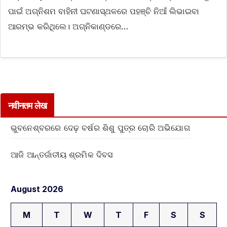
ପାଇଁ ଅଗ୍ନିଶମ ବାହିନୀ ଘଟଣାସ୍ଥଳରେ ପହଞ୍ଚି ନିଆଁ ଲିଭାଇବା
ଆରମ୍ଭ କରିଥିଲେ। ଅଗ୍ନିକାଣ୍ଡରେ…
नवीनतम लेख
ଭୁବନେଶ୍ବରରେ ଦେଢ଼ ବର୍ଷର ଶିଶୁ ପୁତ୍ର ଚୋରି ଅଭିଯୋଗ
ଆଜି ଆନ୍ତର୍ଜାତୀୟ ଶ୍ରମିକ ଦିବସ
August 2026
M
T
W
T
F
S
S