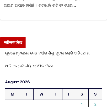
ଗଭୀର ଆଘାତ ଲାଗିଛି । ଗତକାଲି ରାତି ୧୨ ଟାରେ…
नवीनतम लेख
ଭୁବନେଶ୍ବରରେ ଦେଢ଼ ବର୍ଷର ଶିଶୁ ପୁତ୍ର ଚୋରି ଅଭିଯୋଗ
ଆଜି ଆନ୍ତର୍ଜାତୀୟ ଶ୍ରମିକ ଦିବସ
August 2026
M
T
W
T
F
S
S
1
2