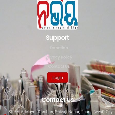
Support
Donation
Privacy Policy
Contact Us
Login
Contact Us
Street: 5, Mayur Darshan, Shivaji Nagar, Thane (west) City: