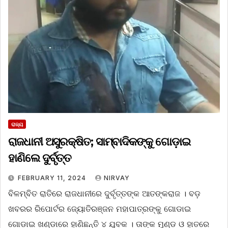
ରାଜ୍ୟ
ରାଜଧାନୀ ଅସୁରକ୍ଷିତ; ସାମ୍ବାଦିକଙ୍କୁ ଗୋଡ଼ାଇ
ହାଣିଲେ ଦୁର୍ବୃତ୍ତ
FEBRUARY 11, 2024
NIRVAY
ବିଳମ୍ବିତ ରାତିରେ ରାଜଧାନୀରେ ଦୁର୍ବୃତ୍ତଙ୍କ ଆତଙ୍କରାଜ । ବଡ଼
ଖବରର ରିପୋର୍ଟର ଜ୍ୟୋତିରଞ୍ଜନ ମହାପାତ୍ରଙ୍କୁ ଗୋଡାଇ
ଗୋଡାଇ ଖଣ୍ଡାରେ ହାଣିଛନ୍ତି ୪ ଯୁବକ । ତାଙ୍କ ମୁଣ୍ଡ ଓ ହାତରେ