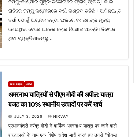
ଜମ୍ମୁ-କାଶ୍ମୀର ପୁଞ୍ଚ-ରଜୌରୀରେ ଫ୍ଲାସ୍‌ ଫ୍ଲଡ୍‌। କାଲି
ରାତିରେ ଜମ୍ମୁ କଶ୍ମୀରରେ ବର୍ଷା ତାଣ୍ଡବ ରଚିଛି । ଅବିଶ୍ରାନ୍ତ
ବର୍ଷା ଯୋଗୁଁ ଅଚାନକ ବନ୍ୟା ଫଳରେ ୧୧ ଜଣଙ୍କ ମୃତ୍ୟୁ
ହୋଇଥିବା ବେଳେ ଅନେକ ଲୋକ ନିଖୋଜ ଅଛନ୍ତି। ନିଖୋଜ
ଥିବା ବ୍ୟକ୍ତିମାନଙ୍କୁ…
ତାଜା ଖବର
ଦେଶ
अमरनाथ यात्रियों से पीएम मोदी की अपील: यात्रा
बजट का 10% स्थानीय उत्पादों पर करें खर्च
JULY 3, 2026
NIRVAY
प्रधानमंत्री नरेंद्र मोदी ने वार्षिक अमरनाथ यात्रा पर जाने वाले
श्रद्धालुओं के नाम एक विशेष संदेश जारी करते हुए उनसे “वोकल