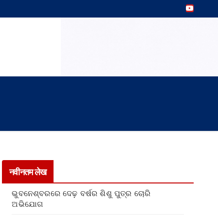
नवीनतम लेख
ଭୁବନେଶ୍ବରରେ ଦେଢ଼ ବର୍ଷର ଶିଶୁ ପୁତ୍ର ଚୋରି
ଅଭିଯୋଗ