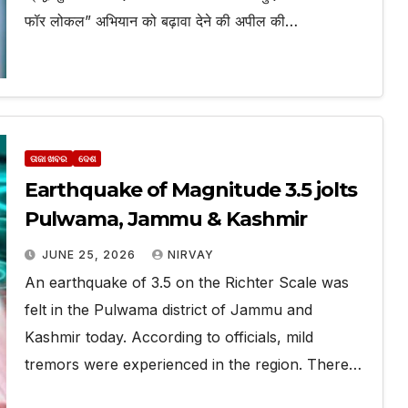
फॉर लोकल” अभियान को बढ़ावा देने की अपील की…
ତାଜା ଖବର
ଦେଶ
Earthquake of Magnitude 3.5 jolts
Pulwama, Jammu & Kashmir
JUNE 25, 2026
NIRVAY
An earthquake of 3.5 on the Richter Scale was
felt in the Pulwama district of Jammu and
Kashmir today. According to officials, mild
tremors were experienced in the region. There…