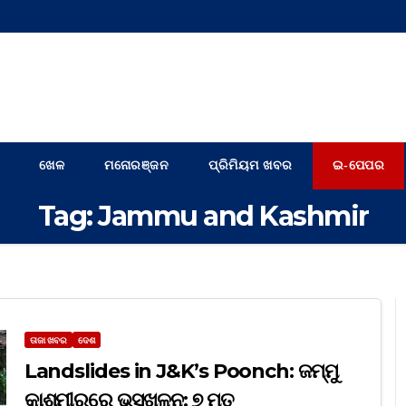
ଖେଳ
ମନୋରଞ୍ଜନ
ପ୍ରିମିୟମ ଖବର
ଇ-ପେପର
Tag:
Jammu and Kashmir
ତାଜା ଖବର
ଦେଶ
Landslides in J&K’s Poonch: ଜମ୍ମୁ
କାଶ୍ମୀରରେ ଭୂସ୍ଖଳନ; ୭ ମୃତ