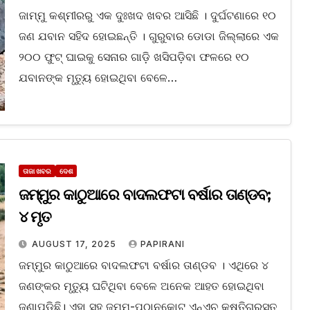
ଜାମ୍ମୁ କଶ୍ମୀରରୁ ଏକ ଦୁଃଖଦ ଖବର ଆସିଛି । ଦୁର୍ଘଟଣାରେ ୧୦
ଜଣ ଯବାନ ସହିଦ ହୋଇଛନ୍ତି । ଗୁରୁବାର ଡୋଡା ଜିଲ୍ଲାରେ ଏକ
୨୦୦ ଫୁଟ୍ ଘାଇକୁ ସେନାର ଗାଡ଼ି ଖସିପଡ଼ିବା ଫଳରେ ୧୦
ଯବାନଙ୍କ ମୃତ୍ୟୁ ହୋଇଥିବା ବେଳେ…
ତାଜା ଖବର
ଦେଶ
ଜମ୍ମୁର କାଠୁଆରେ ବାଦଲଫଟା ବର୍ଷାର ତାଣ୍ଡବ;
୪ ମୃତ
AUGUST 17, 2025
PAPIRANI
ଜମ୍ମୁର କାଠୁଆରେ ବାଦଲଫଟା ବର୍ଷାର ତାଣ୍ଡବ । ଏଥିରେ ୪
ଜଣଙ୍କର ମୃତ୍ୟୁ ଘଟିଥିବା ବେଳେ ଅନେକ ଆହତ ହୋଇଥିବା
ଜଣାପଡିଛି। ଏହା ସହ ଜମ୍ମୁ-ପଠାନକୋଟ ଏନ୍‌ଏଚ୍ କ୍ଷତିଗ୍ରସ୍ତ