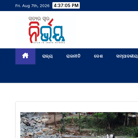
4:37:06 PM
Fri. Aug 7th, 2026
ରାଜ୍ୟ
ରାଜନୀତି
ଦେଶ
ସମ୍ପାଦକୀୟ