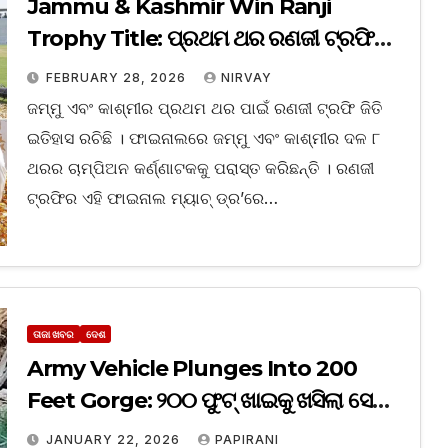
Jammu & Kashmir Win Ranji
Trophy Title: ପ୍ରଥମ ଥର ରଣଜୀ ଟ୍ରଫି
ଟାଇଟଲ ଜିତି ଇତିହାସ ରଚିଲା ଜମ୍ମୁ କାଶ୍ମୀର
FEBRUARY 28, 2026
NIRVAY
ଜମ୍ମୁ ଏବଂ କାଶ୍ମୀର ପ୍ରଥମ ଥର ପାଇଁ ରଣଜୀ ଟ୍ରଫି ଜିତି
ଇତିହାସ ରଚିଛି । ଫାଇନାଲରେ ଜମ୍ମୁ ଏବଂ କାଶ୍ମୀର ଦଳ ୮
ଥରର ଚାମ୍ପିଅନ କର୍ଣ୍ଣାଟକକୁ ପରାସ୍ତ କରିଛନ୍ତି । ରଣଜୀ
ଟ୍ରଫିର ଏହି ଫାଇନାଲ ମ୍ୟାଚ୍ ଡ୍ର’ରେ…
ତାଜା ଖବର
ଦେଶ
Army Vehicle Plunges Into 200
Feet Gorge: ୨୦୦ ଫୁଟ୍ ଖାଇକୁ ଖସିଲା ସେନା
ଗାଡି; ୧୦ ଯବାନ ସହିଦ
JANUARY 22, 2026
PAPIRANI