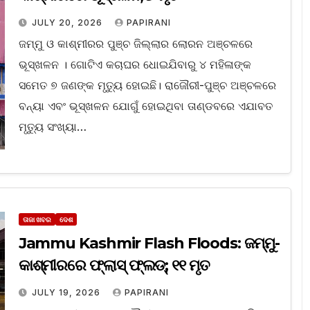
JULY 20, 2026
PAPIRANI
ଜମ୍ମୁ ଓ କାଶ୍ମୀରର ପୁଞ୍ଚ ଜିଲ୍ଲାର ଲୋରନ ଅଞ୍ଚଳରେ
ଭୂସ୍ଖଳନ । ଗୋଟିଏ କଚାଘର ଧୋଇଯିବାରୁ ୪ ମହିଳାଙ୍କ
ସମେତ ୭ ଜଣଙ୍କ ମୃତ୍ୟୁ ହୋଇଛି। ରାଜୌରୀ-ପୁଞ୍ଚ ଅଞ୍ଚଳରେ
ବନ୍ୟା ଏବଂ ଭୂସ୍ଖଳନ ଯୋଗୁଁ ହୋଇଥିବା ତାଣ୍ଡବରେ ଏଯାବତ
ମୃତ୍ୟୁ ସଂଖ୍ୟା…
ତାଜା ଖବର
ଦେଶ
Jammu Kashmir Flash Floods: ଜମ୍ମୁ-
କାଶ୍ମୀରରେ ଫ୍ଲାସ୍‌ ଫ୍ଲଡ୍‌; ୧୧ ମୃତ
JULY 19, 2026
PAPIRANI