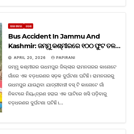
ତାଜା ଖବର
ଦେଶ
Bus Accident In Jammu And
Kashmir: ଜମ୍ମୁ କଶ୍ମୀରରେ ୧୦୦ ଫୁଟ ତଳକୁ
ଖସିଲା ଯାତ୍ରୀବାହୀ; ୧୫ ମୃତ
APRIL 20, 2026
PAPIRANI
ଜମ୍ମୁ କଶ୍ମୀରର ଉଧମପୁର ଜିଲ୍ଲାର ରାମନଗରର କାନୋଟେ
ଗାଁରେ ଏକ ବଡ଼ଧରଣର ସଡ଼କ ଦୁର୍ଘଟଣା ଘଟିଛି। ରାମନଗରରୁ
ଉଧମପୁର ଯାଉଥିବା ଯାତ୍ରୀବାହୀ ବସ୍ ଟି କାନୋଟେ ଗାଁ
ନିକଟରେ ନିୟନ୍ତ୍ରଣ ହରାଇ ଏକ ଘାଟିରେ ଖସି ପଡ଼ିବାରୁ
ବଡ଼ଧରଣର ଦୁର୍ଘଟଣା ଘଟିଛି।…