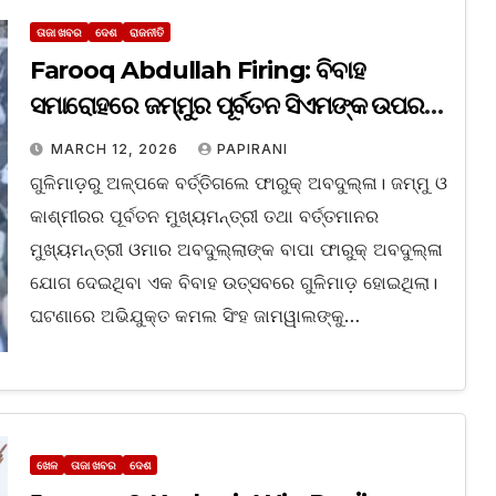
ତାଜା ଖବର
ଦେଶ
ରାଜନୀତି
Farooq Abdullah Firing: ବିବାହ
ସମାରୋହରେ ଜମ୍ମୁର ପୂର୍ବତନ ସିଏମଙ୍କ ଉପରକୁ
ଗୁଳିମାଡ଼; ଅଳ୍ପକେ ବର୍ତ୍ତିଗଲେ ଫାରୁକ୍
MARCH 12, 2026
PAPIRANI
ଅବଦୁଲ୍ଳା
ଗୁଳିମାଡ଼ରୁ ଅଳ୍ପକେ ବର୍ତ୍ତିଗଲେ ଫାରୁକ୍ ଅବଦୁଲ୍ଳା। ଜମ୍ମୁ ଓ
କାଶ୍ମୀରର ପୂର୍ବତନ ମୁଖ୍ୟମନ୍ତ୍ରୀ ତଥା ବର୍ତ୍ତମାନର
ମୁଖ୍ୟମନ୍ତ୍ରୀ ଓମାର ଅବଦୁଲ୍ଲାଙ୍କ ବାପା ଫାରୁକ୍ ଅବଦୁଲ୍ଳା
ଯୋଗ ଦେଇଥିବା ଏକ ବିବାହ ଉତ୍ସବରେ ଗୁଳିମାଡ଼ ହୋଇଥିଲା।
ଘଟଣାରେ ଅଭିଯୁକ୍ତ କମଲ ସିଂହ ଜାମୱାଲଙ୍କୁ…
ଖେଳ
ତାଜା ଖବର
ଦେଶ