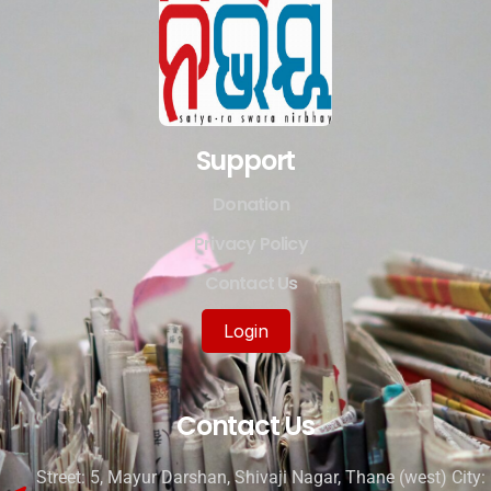
Support
Donation
Privacy Policy
Contact Us
Login
Contact Us
Street: 5, Mayur Darshan, Shivaji Nagar, Thane (west) City: