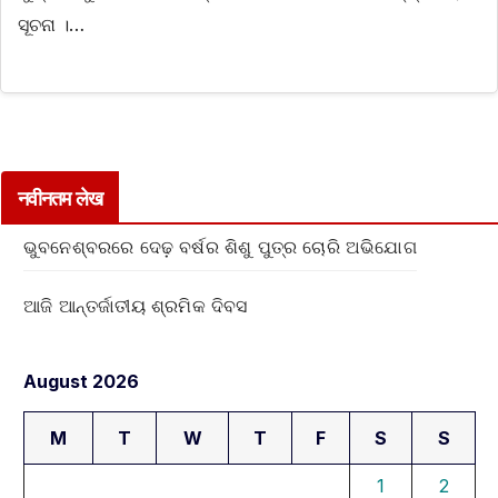
ସୂଚନା ।…
नवीनतम लेख
ଭୁବନେଶ୍ବରରେ ଦେଢ଼ ବର୍ଷର ଶିଶୁ ପୁତ୍ର ଚୋରି ଅଭିଯୋଗ
ଆଜି ଆନ୍ତର୍ଜାତୀୟ ଶ୍ରମିକ ଦିବସ
August 2026
M
T
W
T
F
S
S
1
2