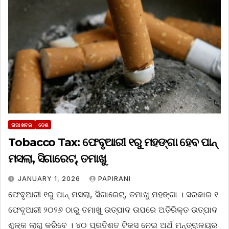
ତାଜା ଖବର
ଦେଶ
Tobacco Tax: ଫେବୃଆରୀ ୧ରୁ ମହଙ୍ଗା ହେବ ପାନ୍
ମସଲା, ସିଗାରେଟ୍, ତମାଖୁ
JANUARY 1, 2026
PAPIRANI
ଫେବୃଆରୀ ୧ରୁ ପାନ୍ ମସଲା, ସିଗାରେଟ୍, ତମାଖୁ ମହଙ୍ଗା । ସରକାର ୧
ଫେବୃଆରୀ ୨୦୨୬ ଠାରୁ ତମାଖୁ ଉତ୍ପାଦ ଉପରେ ଅତିରିକ୍ତ ଉତ୍ପାଦ
ଶୁଳ୍କ ଲାଗୁ କରିବେ । ୪୦ ପ୍ରତିଶତ ଟିକସ ନେଇ ଅର୍ଥ ମନ୍ତ୍ରାଳୟର