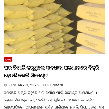
ରାଜ୍ୟ
ଘର ତିଆରି କରୁଥିଲେ ସାବଧାନ; ରାଜଧାନୀରେ ବିକ୍ରି
ହେଉଛି ନକଲି ସିମେଣ୍ଟ
JANUARY 3, 2025
PAPIRANI
ସମସ୍ତେ ଅଳ୍ପ ବହୁତେ ଘର ନିର୍ମାଣ ପାଇଁ ସିମେଣ୍ଟ ଆଣିଥାନ୍ତି ।
ହେଲେ ସିମେଣ୍ଟ ଯେ, ନକଲି ତାହା ଶୁଣିଲେ ଆପଣମାନେ ଚକିତ
ହୋଇପଡିବେ। ଆପଣମାନେ ପୂର୍ବରୁ ଜାଣିଥିବେ ନକଲି ଘିଅ, ତେଲ, ସସ୍