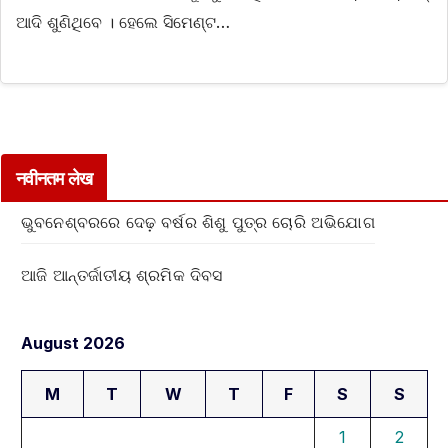
ଆଦି ଶୁଣିଥିବେ । ହେଲେ ସିମେଣ୍ଟ…
नवीनतम लेख
ଭୁବନେଶ୍ବରରେ ଦେଢ଼ ବର୍ଷର ଶିଶୁ ପୁତ୍ର ଚୋରି ଅଭିଯୋଗ
ଆଜି ଆନ୍ତର୍ଜାତୀୟ ଶ୍ରମିକ ଦିବସ
August 2026
M
T
W
T
F
S
S
1
2