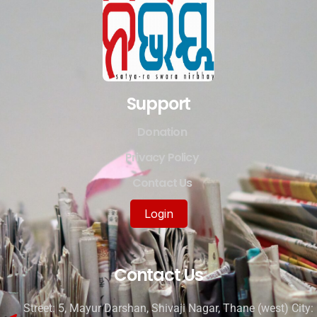
Support
Donation
Privacy Policy
Contact Us
Login
Contact Us
Street: 5, Mayur Darshan, Shivaji Nagar, Thane (west) City: