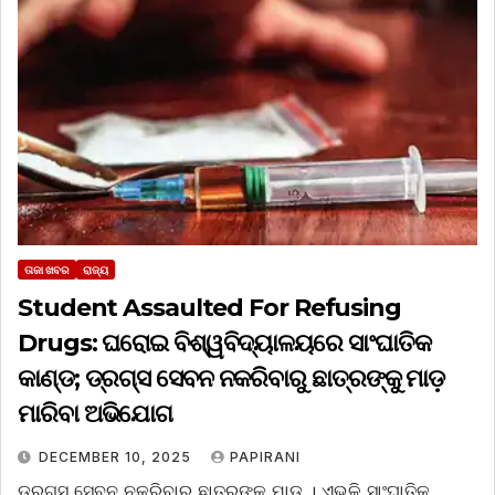
ତାଜା ଖବର
ରାଜ୍ୟ
Student Assaulted For Refusing
Drugs: ଘରୋଇ ବିଶ୍ୱବିଦ୍ୟାଳୟରେ ସାଂଘାତିକ
କାଣ୍ଡ; ଡ୍ରଗ୍ସ ସେବନ ନକରିବାରୁ ଛାତ୍ରଙ୍କୁ ମାଡ଼
ମାରିବା ଅଭିଯୋଗ
DECEMBER 10, 2025
PAPIRANI
ଡ୍ରଗ୍ସ ସେବନ ନକରିବାରୁ ଛାତ୍ରଙ୍କୁ ମାଡ଼ । ଏଭଳି ସାଂଘାତିକ