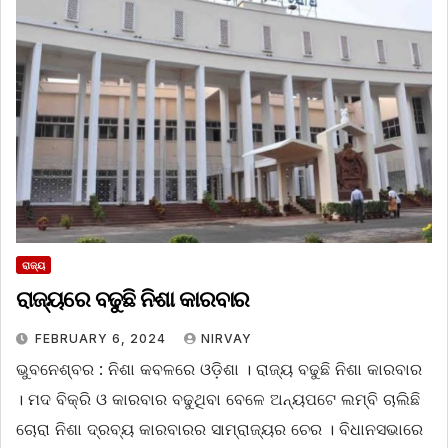
ରାଜ୍ୟ
ରାଜ୍ୟରେ ବଢୁଛି ନିଶା କାରବାର
FEBRUARY 6, 2024
NIRVAY
ଭୁବନେଶ୍ବର : ନିଶା କବଳରେ ଓଡ଼ିଶା । ରାଜ୍ୟ ବଢୁଛି ନିଶା କାରବାର
। ମଦ ବିକ୍ରି ଓ କାରବାର ବଢୁଥିବା ବେଳେ ଅନ୍ୟପଟେ ଲମ୍ବି ଚାଲିଛି
ଚୋରା ନିଶା ଦ୍ରବ୍ୟ କାରବାରର ସାମ୍ରାଜ୍ୟର ଚେର । ବିଧାନସଭାରେ