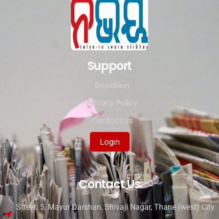
Support
Donation
Privacy Policy
Contact Us
Login
Contact Us
Street: 5, Mayur Darshan, Shivaji Nagar, Thane (west) City: