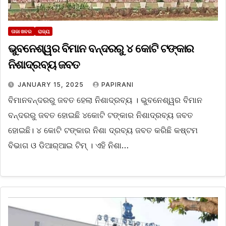
ତାଜା ଖବର
ରାଜ୍ୟ
ଭୁବନେଶ୍ୱର ବିମାନ ବନ୍ଦରରୁ ୪ କୋଟି ଟଙ୍କାର
ନିଶାଦ୍ରବ୍ୟ ଜବତ
JANUARY 15, 2025
PAPIRANI
ବିମାନବନ୍ଦରରୁ ଜବତ ହେଲା ନିଶାଦ୍ରବ୍ୟ । ଭୁବନେଶ୍ୱର ବିମାନ
ବନ୍ଦରରୁ ଜବତ ହୋଇଛି ୪କୋଟି ଟଙ୍କାର ନିଶାଦ୍ରବ୍ୟ ଜବତ
ହୋଇଛି। ୪ କୋଟି ଟଙ୍କାର ନିଶା ଦ୍ରବ୍ୟ ଜବତ କରିଛି କଷ୍ଟମ
ବିଭାଗ ଓ ଡିଆର୍‌ଆଇ ଟିମ୍‌ । ଏହି ନିଶା…