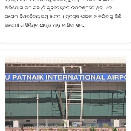
ଅଭିଯୋଗ ଉଠାଇଛନ୍ତି ଭୁବନେଶ୍ବର ଉପକଣ୍ଠରେ ଥିବା ଏକ
ଘରୋଇ ବିଶ୍ବବିଦ୍ୟାଳୟ ଛାତ୍ର । ଡ୍ରଗ୍ସ ସେବନ ନ କରିବାରୁ କିଛି
ସହପାଠୀ ଓ ସିନିୟର ଛାତ୍ର ମାଡ଼ ମାରିବା ସହ…