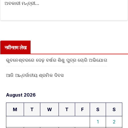
ଅବକାରୀ ମନ୍ତ୍ରୀ…
नवीनतम लेख
ଭୁବନେଶ୍ବରରେ ଦେଢ଼ ବର୍ଷର ଶିଶୁ ପୁତ୍ର ଚୋରି ଅଭିଯୋଗ
ଆଜି ଆନ୍ତର୍ଜାତୀୟ ଶ୍ରମିକ ଦିବସ
August 2026
M
T
W
T
F
S
S
1
2