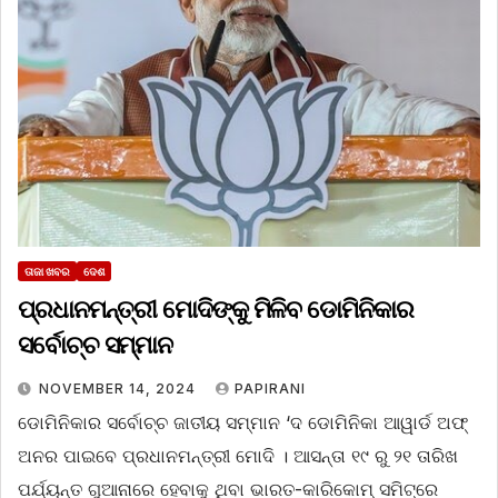
ତାଜା ଖବର
ଦେଶ
ପ୍ରଧାନମନ୍ତ୍ରୀ ମୋଦିଙ୍କୁ ମିଳିବ ଡୋମିନିକାର
ସର୍ବୋଚ୍ଚ ସମ୍ମାନ
NOVEMBER 14, 2024
PAPIRANI
ଡୋମିନିକାର ସର୍ବୋଚ୍ଚ ଜାତୀୟ ସମ୍ମାନ ‘ଦ ଡୋମିନିକା ଆୱାର୍ଡ ଅଫ୍‌
ଅନର ପାଇବେ ପ୍ରଧାନମନ୍ତ୍ରୀ ମୋଦି । ଆସନ୍ତା ୧୯ ରୁ ୨୧ ତାରିଖ
ପର୍ଯ୍ୟନ୍ତ ଗୁଆନାରେ ହେବାକୁ ଥିବା ଭାରତ-କାରିକୋମ୍ ସମିଟ୍‌ରେ