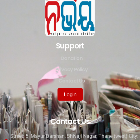
Support
Donation
Privacy Policy
Contact Us
Login
Contact Us
Street: 5, Mayur Darshan, Shivaji Nagar, Thane (west) City: