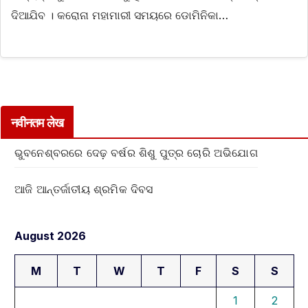
ଦିଆଯିବ । କରୋନା ମହାମାରୀ ସମୟରେ ଡୋମିନିକା…
नवीनतम लेख
ଭୁବନେଶ୍ବରରେ ଦେଢ଼ ବର୍ଷର ଶିଶୁ ପୁତ୍ର ଚୋରି ଅଭିଯୋଗ
ଆଜି ଆନ୍ତର୍ଜାତୀୟ ଶ୍ରମିକ ଦିବସ
August 2026
M
T
W
T
F
S
S
1
2