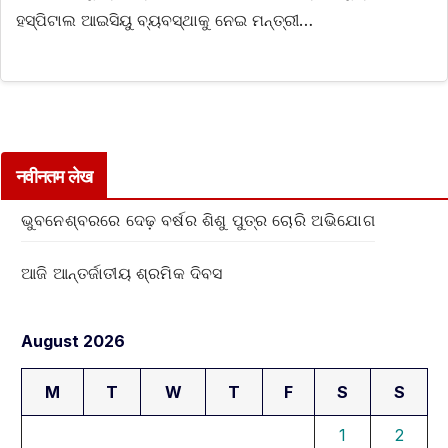
ହସ୍ପିଟାଲ ଆଇସିୟୁ ବ୍ୟବସ୍ଥାକୁ ନେଇ ମନ୍ତ୍ରୀ…
नवीनतम लेख
ଭୁବନେଶ୍ବରରେ ଦେଢ଼ ବର୍ଷର ଶିଶୁ ପୁତ୍ର ଚୋରି ଅଭିଯୋଗ
ଆଜି ଆନ୍ତର୍ଜାତୀୟ ଶ୍ରମିକ ଦିବସ
August 2026
M
T
W
T
F
S
S
1
2