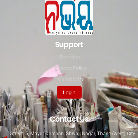
Support
Donation
Privacy Policy
Contact Us
Login
Contact Us
Street: 5, Mayur Darshan, Shivaji Nagar, Thane (west) City: