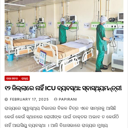
ତାଜା ଖବର
ରାଜ୍ୟ
୧୨ ଜିଲ୍ଲାରେ ନାହିଁ ICU ବ୍ୟବସ୍ଥା: ସ୍ବାସ୍ଥ୍ୟମନ୍ତ୍ରୀ
FEBRUARY 17, 2025
PAPIRANI
ରାଜ୍ୟରେ ସ୍ୱାସ୍ଥ୍ୟ ବିଭାଗର ବିକଳ ଚିତ୍ର ଏବେ ସାମ୍ନାକୁ ଆସିଛି
କେଉଁ କେଉଁ ସ୍ଥାନରେ ରୋଗୀଙ୍କ ପାଇଁ ଡାକ୍ତର ଅଭାବ ତ କେଉଁଠି
ନାହିଁ ଆଇସିୟୁ ବ୍ୟବସ୍ଥା । ଆଜି ବିଧାସଭାରେ ରାଜ୍ୟର ମୁଖ୍ୟ