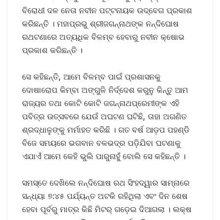
ବିରୋଧୀ ଦଳ ନେତା ନବୀନ ପଟ୍ଟନାୟକ ଉଦ୍‌ବେଗ ପ୍ରକାଶ
କରିଛନ୍ତି । ମହାପ୍ରଭୁ ଶ୍ରୀଜଗନ୍ନାଥଙ୍କ ନନ୍ଦିଘୋଷ
ରଥଟଣାରେ ଅତ୍ୟଧିକ ବିଳମ୍ବ ହେବାରୁ ନବୀନ କ୍ଷୋଭ
ପ୍ରକାଶ କରିଛନ୍ତି ।
ସେ କହିଛନ୍ତି, ଆମେ ବିଳମ୍ବ ପାଇଁ ପ୍ରଶାସନକୁ
ଦୋଷାରୋପ କିମ୍ବା ଅଙ୍ଗୁଳି
ନିର୍ଦ୍ଦେଶ କରୁନୁ କିନ୍ତୁ ଆମ
ରାଜ୍ୟର ତଥା କୋଟି କୋଟି ଜଗନ୍ନାଥପ୍ରେମୀଙ୍କ ଏହି
ପବିତ୍ର ଉତ୍ସବରେ ଯେଉଁ ଅଘଟଣ ଘଟିଛି, ତାହା ଅଗଣିତ
ଶ୍ରଦ୍ଧାଳୁଙ୍କୁ ମର୍ମାହତ କରିଛି । ଗତ ବର୍ଷ ଆଡ଼ପ ପହଣ୍ଡି
ବିଜେ ସମୟରେ ଭଗବାନ ବଳଭଦ୍ର ପଡ଼ିଯିବା ଘଟଣାକୁ
ଏଯାଏଁ ଆମେ କେହି ଭୁଲି ପାରୁନାହୁଁ ବୋଲି ସେ କହିଛନ୍ତି ।
ସମସ୍ତେ ଦେଖିଲେ ନନ୍ଦିଘୋଷ ରଥ ସିଂହଦ୍ୱାର ସାମ୍ନାରେ
ସନ୍ଧ୍ୟା ୭:୪୫ ପର୍ଯ୍ୟନ୍ତ ଅଟକି ରହିଥିଲା ଏବଂ ଦିନ ଶେଷ
ହେବା ପୂର୍ବରୁ ମାତ୍ର କିଛି ମିଟର୍ ଗଡ଼େଇ ଦିଆଗଲା । ଲକ୍ଷ