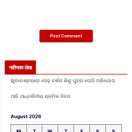
नवीनतम लेख
ଭୁବନେଶ୍ବରରେ ଦେଢ଼ ବର୍ଷର ଶିଶୁ ପୁତ୍ର ଚୋରି ଅଭିଯୋଗ
ଆଜି ଆନ୍ତର୍ଜାତୀୟ ଶ୍ରମିକ ଦିବସ
August 2026
M
T
W
T
F
S
S