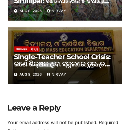
Similipal: ଶିମିଳିପାଳରେ ୫ ବର୍ଷୀୟା
ବାଘୁଣୀର ମୃତ୍ୟୁ, କାରଣ ଅସ୍ପଷ୍ଟ
AUG 8, 2026
NIRVAY
ତାଜା ଖବର
ରାଜ୍ୟ
Single-Teacher School Crisis:
ଜଣେ ଶିକ୍ଷକ ଥିବା ସ୍କୁଲରେ ତୁରନ୍ତ
ଅତିରିକ୍ତ ଶିକ୍ଷକ ନିଯୁକ୍ତି ପାଇଁ
AUG 8, 2026
NIRVAY
ଗଣଶିକ୍ଷା ବିଭାଗର ନିର୍ଦ୍ଦେଶ
Leave a Reply
Your email address will not be published.
Required