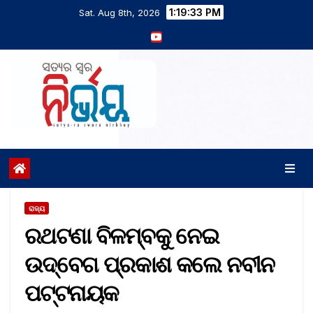
1:19:34 PM
Sat. Aug 8th, 2026
ରାଜ୍ୟ
ରଥଟଣା ବିଳମ୍ବକୁ ନେଇ
ଉଦ୍‌ବେଗ ପ୍ରକାଶ କଲେ ନବୀନ
ପଟ୍ଟନାୟକ