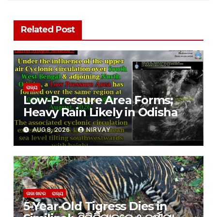
Related Post
ରାଜ୍ୟ
Low-Pressure Area Forms;
Heavy Rain Likely in Odisha
AUG 8, 2026
NIRVAY
ତାଜା ଖବର
ରାଜ୍ୟ
5-Year-Old Tigress Dies in