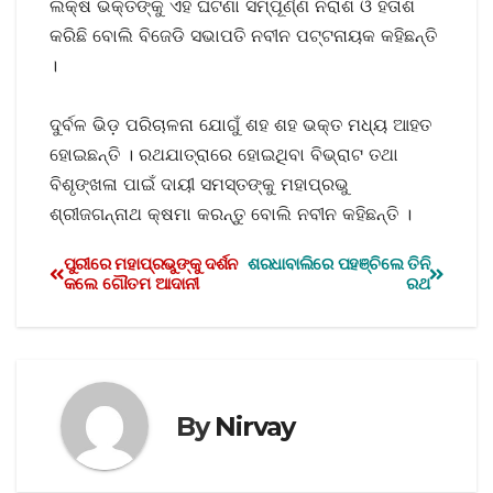
ଲକ୍ଷ ଭକ୍ତଙ୍କୁ ଏହି ଘଟଣା ସମ୍ପୂର୍ଣ୍ଣ ନିରାଶ ଓ ହତାଶ
କରିଛି ବୋଲି ବିଜେଡି ସଭାପତି ନବୀନ ପଟ୍ଟନାୟକ କହିଛନ୍ତି
।
ଦୁର୍ବଳ ଭିଡ଼ ପରିଚାଳନା ଯୋଗୁଁ ଶହ ଶହ ଭକ୍ତ ମଧ୍ୟ ଆହତ
ହୋଇଛନ୍ତି । ରଥଯାତ୍ରାରେ ହୋଇଥିବା ବିଭ୍ରାଟ ତଥା
ବିଶୃଙ୍ଖଳା ପାଇଁ ଦାୟୀ ସମସ୍ତଙ୍କୁ ମହାପ୍ରଭୁ
ଶ୍ରୀଜଗନ୍ନାଥ କ୍ଷମା କରନ୍ତୁ ବୋଲି ନବୀନ କହିଛନ୍ତି ।
ପୁରୀରେ ମହାପ୍ରଭୁଙ୍କୁ ଦର୍ଶନ
ଶରଧାବାଲିରେ ପହଞ୍ଚିଲେ ତିନି
କଲେ ଗୌତମ ଆଦାନୀ
ରଥ
By
Nirvay