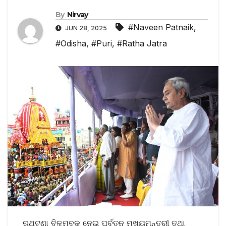
By
Nirvay
#Naveen Patnaik
,
JUN 28, 2025
#Odisha
,
#Puri
,
#Ratha Jatra
ରଥଟଣା ବିଳମ୍ବକୁ ନେଇ ପୂର୍ବତନ ମୁଖ୍ୟମନ୍ତ୍ରୀ ତଥା