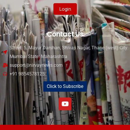
Login
Contact Us
Street: 5, Mayur Darshan, Shivaji Nagar, Thane (west) City:
Mumbai State: Maharashtra
support@nirvaynews.com
+91 9854578125
Click to Subscribe