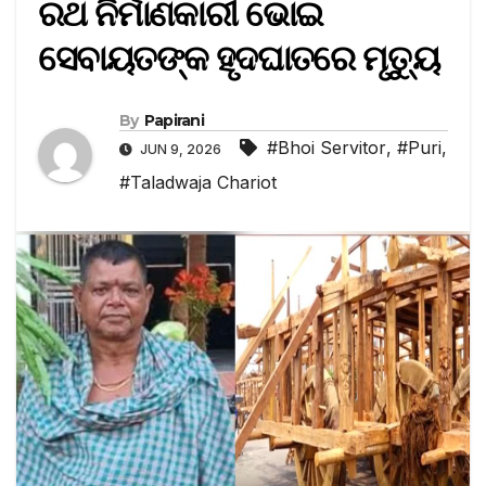
ରଥ ନିର୍ମାଣକାରୀ ଭୋଇ
ସେବାୟତଙ୍କ ହୃଦଘାତରେ ମୃତ୍ୟୁ
By
Papirani
#Bhoi Servitor
,
#Puri
,
JUN 9, 2026
#Taladwaja Chariot