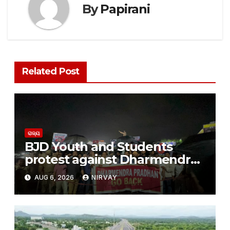
By
Papirani
Related Post
ରାଜ୍ୟ
BJD Youth and Students
protest against Dharmendra
Pradhan
AUG 6, 2026
NIRVAY