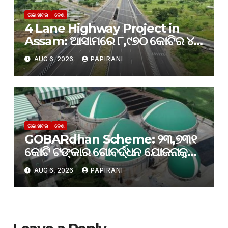
ତାଜା ଖବର
ଦେଶ
4 Lane Highway Project in
Assam: ଆସାମରେ ୮,୯୭୦ କୋଟିର ୪-
ଲେନ୍ ରାଜପଥ ପ୍ରକଳ୍ପକୁ କ୍ୟାବିନେଟ୍
AUG 6, 2026
PAPIRANI
ମଞ୍ଜୁରୀ
ତାଜା ଖବର
ଦେଶ
GOBARdhan Scheme: ୨୩,୭୩୧
କୋଟି ଟଙ୍କାର ଗୋବର୍ଦ୍ଧନ ଯୋଜନାକୁ
କ୍ୟାବିନେଟ୍ ମଞ୍ଜୁରି; ବଦଳିବ ଦେଶର
AUG 6, 2026
PAPIRANI
ଜୈବଶକ୍ତି କ୍ଷେତ୍ର