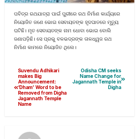
ପବିତ୍ର ରଥଯାତ୍ରା ପାଇଁ ପୁରୀରେ ରଥ ନିର୍ମାଣ କାର୍ଯ୍ୟରେ
ନିୟୋଜିତ ଜଣେ ଭୋଇ ସେବାୟତଙ୍କ ହୃଦଘାତରେ ମୃତ୍ୟୁ
ଘଟିଛି। ମୃତ ସେବାୟତଙ୍କ ନାମ ଧୋବା ଭୋଇ ବୋଲି
ଜଣାପଡ଼ିଛି। ସେ ପ୍ରଭୁ ବଳଭଦ୍ରଙ୍କ ତାଳଧ୍ୱଜ ରଥ
ନିର୍ମାଣ କାମରେ ନିୟୋଜିତ ଥିଲେ।
Suvendu Adhikari
Odisha CM seeks
makes Big
Name Change for
Announcement:
Jagannath Temple in
‘Dham’ Word to be
Digha
Removed from Digha
Jagannath Temple
Name