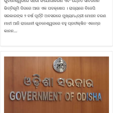
ଭୁବନେଶ୍ୱରରେ ସହରୀ ସଂଯୋଗୀକରଣ ଏବଂ ଉନ୍ନତ ସାର୍ବଜନୀନ
ଭିତ୍ତିଭୂମି ଦିଗରେ ଆଉ ଏକ ପଦକ୍ଷେପ । ରାଜ୍ୟରେ ବିଜେପି
ସରକାରଙ୍କ ୨ ବର୍ଷ ପୂର୍ତ୍ତି ଅବସରରେ ମୁଖ୍ୟମନ୍ତ୍ରୀ ମୋହନ ଚରଣ
ମାଝୀ ଆଜି ରାଜଧାନୀ ଭୁବନେଶ୍ୱରରେ ବହୁ ପ୍ରତୀକ୍ଷିତ ଏକାମ୍ର
କାନନ…