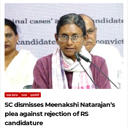
ତାଜା ଖବର
ଦେଶ
ରାଜନୀତି
SC dismisses Meenakshi Natarajan’s
plea against rejection of RS
candidature