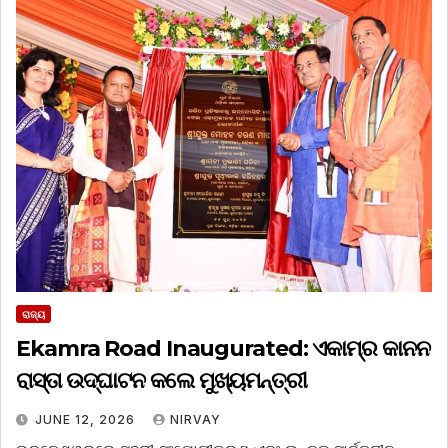
ରାଜ୍ୟ
Ekamra Road Inaugurated: ଏକାମ୍ର କାନନ
ରାସ୍ତା ଉଦ୍‌ଘାଟନ କଲେ ମୁଖ୍ୟମନ୍ତ୍ରୀ
JUNE 12, 2026
NIRVAY