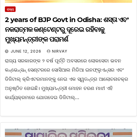
ରାଜ୍ୟ
2 years of BJP Govt in Odisha: ଶସ୍ତା ଏବଂ
ନକରାତ୍ମକ କଣ୍ଟେଣ୍ଟରୁ ଦୂରେଇ ରହିବାକୁ
ମୁଖ୍ୟମନ୍ତ୍ରୀଙ୍କ ପରାମର୍ଶ
JUNE 12, 2026
NIRVAY
ରାଜ୍ୟ ସରକାରଙ୍କ ୨ ବର୍ଷ ପୂର୍ତ୍ତି ଅବସରରେ ଲୋକସେବା ଭବନ
କନ୍‌ଭେନ୍‌ସନ୍‌ ସେଣ୍ଟରରେ ସୋସିଆଲ ମିଡିଆ ଇନଫ୍ଲୁଏନ୍ସର ଏବଂ
ଡିଜିଟାଲ୍ କ୍ରିଏଟରମାନଙ୍କୁ ନେଇ ଏକ ସ୍ୱତନ୍ତ୍ର ଆଲୋଚନାଚକ୍ର
ଅନୁଷ୍ଠିତ ହୋଇଛି। ମୁଖ୍ୟମନ୍ତ୍ରୀ ମୋହନ ଚରଣ ମାଝୀ ଏହି
କାର୍ଯ୍ୟକ୍ରମରେ ଯୋଗଦେଇ ଡିଜିଟାଲ୍…