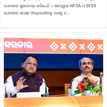
ଯୋଜନାର ଶୁଭାରମ୍ଭ କରିଛନ୍ତି । ଏହାଦ୍ୱାରା NFSA ଓ SFSS
ଯୋଜନାର ସମସ୍ତ ହିତାଧିକାରୀଙ୍କୁ ମାସକୁ ୫…