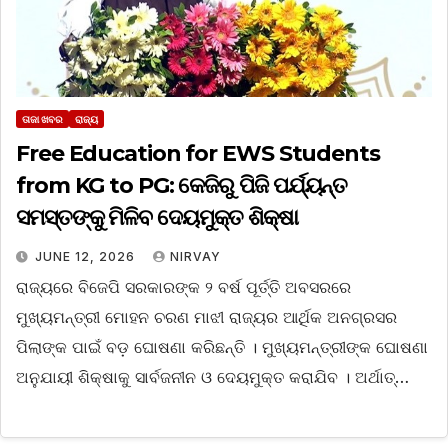
ତାଜା ଖବର
ରାଜ୍ୟ
Free Education for EWS Students
from KG to PG: କେଜିରୁ ପିଜି ପର୍ଯ୍ୟନ୍ତ
ସମସ୍ତଙ୍କୁ ମିଳିବ ଦେୟମୁକ୍ତ ଶିକ୍ଷା
JUNE 12, 2026
NIRVAY
ରାଜ୍ୟରେ ବିଜେପି ସରକାରଙ୍କ ୨ ବର୍ଷ ପୂର୍ତ୍ତି ଅବସରରେ
ମୁଖ୍ୟମନ୍ତ୍ରୀ ମୋହନ ଚରଣ ମାଝୀ ରାଜ୍ୟର ଆର୍ଥିକ ଅନଗ୍ରସର
ପିଲାଙ୍କ ପାଇଁ ବଡ଼ ଘୋଷଣା କରିଛନ୍ତି । ମୁଖ୍ୟମନ୍ତ୍ରୀଙ୍କ ଘୋଷଣା
ଅନୁଯାୟୀ ଶିକ୍ଷାକୁ ସାର୍ବଜନୀନ ଓ ଦେୟମୁକ୍ତ କରାଯିବ । ଅର୍ଥାତ୍…