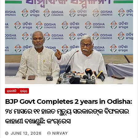
ରାଜନୀତି
ରାଜ୍ୟ
BJP Govt Completes 2 years in Odisha:
୨୪ ମାସରେ ୧୧ ହାଜତ ମୃତ୍ୟୁ ସରକାରଙ୍କ ବିଫଳତାର
କାହାଣୀ ବଖାଣୁଛି: କଂଗ୍ରେସ
JUNE 12, 2026
NIRVAY