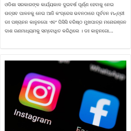
ଓଡିଶା ସରକାରଙ୍କ କାର୍ଯ୍ୟକାଳ ଦୁଇବର୍ଷ ପୂର୍ଣ୍ଣ ହେବାକୁ ନେଇ
ଉତ୍ସବ ପାଳନକୁ ନେଇ ଆଜି କଂଗ୍ରେସ ଭବନଠାରେ ପୂର୍ବତନ ମନ୍ତ୍ରୀ
ଡଃ ପଞ୍ଚାନନ କାନୁନଗୋ ଏବଂ ପିସିସି ବରିଷ୍ଠ ମୁଖପାତ୍ର ମନୋରଞ୍ଜନ
ଦାଶ ଗଣମାଧ୍ୟମକୁ ସମ୍ବୋଧିତ କରିଥିଲେ । ଡଃ କାନୁନଗୋ…