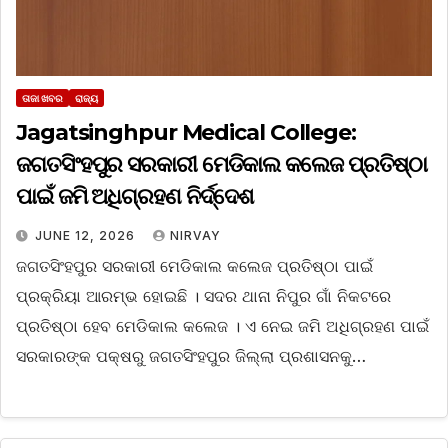
ତାଜା ଖବର
ରାଜ୍ୟ
Jagatsinghpur Medical College:
ଜଗତସିଂହପୁର ସରକାରୀ ମେଡିକାଲ କଲେଜ ପ୍ରତିଷ୍ଠା
ପାଇଁ ଜମି ଅଧିଗ୍ରହଣ ନିର୍ଦ୍ଦେଶ
JUNE 12, 2026
NIRVAY
ଜଗତସିଂହପୁର ସରକାରୀ ମେଡିକାଲ କଲେଜ ପ୍ରତିଷ୍ଠା ପାଇଁ
ପ୍ରକ୍ରିୟା ଆରମ୍ଭ ହୋଇଛି । ସଦର ଥାନା ନିପୁର ଗାଁ ନିକଟରେ
ପ୍ରତିଷ୍ଠା ହେବ ମେଡିକାଲ କଲେଜ । ଏ ନେଇ ଜମି ଅଧିଗ୍ରହଣ ପାଇଁ
ସରକାରଙ୍କ ପକ୍ଷରୁ ଜଗତସିଂହପୁର ଜିଲ୍ଲା ପ୍ରଶାସନକୁ…