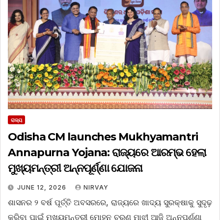
ରାଜ୍ୟ
Odisha CM launches Mukhyamantri
Annapurna Yojana: ରାଜ୍ୟରେ ଆରମ୍ଭ ହେଲା
ମୁଖ୍ୟମନ୍ତ୍ରୀ ଅନ୍ନପୂର୍ଣ୍ଣା ଯୋଜନା
JUNE 12, 2026
NIRVAY
ଶାସନର ୨ ବର୍ଷ ପୂର୍ତ୍ତି ଅବସରରେ, ରାଜ୍ୟରେ ଖାଦ୍ୟ ସୁରକ୍ଷାକୁ ସୁଦୃଢ଼
କରିବା ପାଇଁ ମୁଖ୍ୟମନ୍ତ୍ରୀ ମୋହନ ଚରଣ ମାଝୀ ଆଜି ଅନ୍ନପୂର୍ଣ୍ଣା