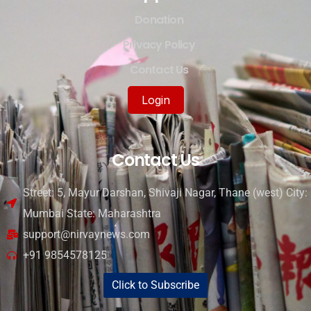
Donation
Privacy Policy
Contact Us
Login
Contact Us
Street: 5, Mayur Darshan, Shivaji Nagar, Thane (west) City:
Mumbai State: Maharashtra
support@nirvaynews.com
+91 9854578125
Click to Subscribe