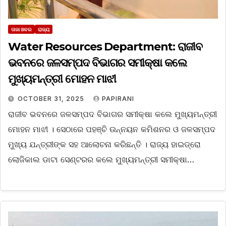
ତାଜା ଖବର
ରାଜ୍ୟ
Water Resources Department: ରାଜୀବ
ଭବନରେ ଜଳସମ୍ପଦ ବିଭାଗର ସମୀକ୍ଷା କଲେ
ମୁଖ୍ୟମନ୍ତ୍ରୀ ମୋହନ ମାଝୀ
OCTOBER 31, 2025
PAPIRANI
ରାଜୀବ ଭବନରେ ଜଳସମ୍ପଦ ବିଭାଗର ସମୀକ୍ଷା କଲେ ମୁଖ୍ୟମନ୍ତ୍ରୀ
ମୋହନ ମାଝୀ । ସେଠାରେ ପହଞ୍ଚି ଉନ୍ନୟନ କମିଶନର ଓ ଜଳସମ୍ପଦ
ମୁଖ୍ୟ ଯନ୍ତ୍ରୀଙ୍କ ସହ ଆଲୋଚନା କରିଛନ୍ତି । ରାଜ୍ୟ ହାଇଡ୍ରୋ
ଲୋଜିକାଲ ଡାଟା ସେଣ୍ଟରର କଲେ ମୁଖ୍ୟମନ୍ତ୍ରୀ ସମୀକ୍ଷା…