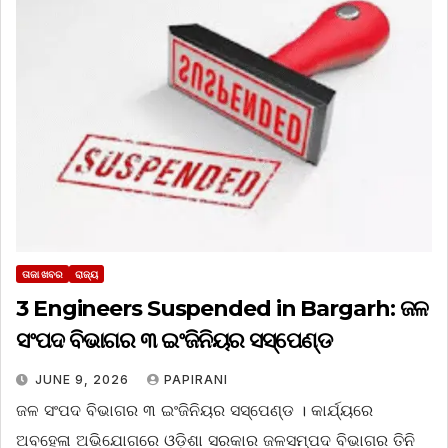
ତାଜା ଖବର
ରାଜ୍ୟ
3 Engineers Suspended in Bargarh: ଜଳ
ସଂପଦ ବିଭାଗର ୩ ଇଂଜିନିୟର ସସ୍‌ପେଣ୍ଡ
JUNE 9, 2026
PAPIRANI
ଜଳ ସଂପଦ ବିଭାଗର ୩ ଇଂଜିନିୟର ସସ୍‌ପେଣ୍ଡ । କାର୍ଯ୍ୟରେ
ଅବହେଳା ଅଭିଯୋଗରେ ଓଡ଼ିଶା ସରକାର ଜଳସମ୍ପଦ ବିଭାଗର ତିନି