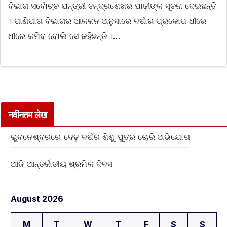
ବିଭାଗ ସର୍ବୋଚ୍ଚ ଯନ୍ତ୍ରୀ ଚନ୍ଦ୍ରଶେଖର ପାଢ଼ୀଙ୍କ ସୂଚନା ଦେଇଛନ୍ତି
। ପାଣିପାଗ ବିଭାଗର ଆକଳନ ଅନୁସାରେ ବର୍ଷାର ପ୍ରକୋପ ଧୀରେ
ଧୀରେ କମିବ ବୋଲି ସେ କହିଛନ୍ତି ।…
नवीनतम लेख
ଭୁବନେଶ୍ବରରେ ଦେଢ଼ ବର୍ଷର ଶିଶୁ ପୁତ୍ର ଚୋରି ଅଭିଯୋଗ
ଆଜି ଆନ୍ତର୍ଜାତୀୟ ଶ୍ରମିକ ଦିବସ
August 2026
M
T
W
T
F
S
S