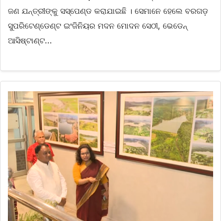
ଜଣ ଯନ୍ତ୍ରୀଙ୍କୁ ସସ୍‌ପେଣ୍ଡ କରାଯାଇଛି । ସେମାନେ ହେଲେ ବରଗଡ଼
ସୁପରିଟେଣ୍ଡେଣ୍ଟ ଇଂଜିନିୟର ମଦନ ମୋଦନ ସେଠୀ, ଭେଡେନ୍‌
ଆସିଷ୍ଟାଣ୍ଟ…