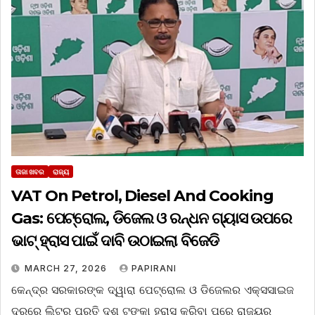
ତାଜା ଖବର
ରାଜ୍ୟ
VAT On Petrol, Diesel And Cooking
Gas: ପେଟ୍ରୋଲ, ଡିଜେଲ ଓ ରନ୍ଧନ ଗ୍ୟାସ ଉପରେ
ଭାଟ୍ ହ୍ରାସ ପାଇଁ ଦାବି ଉଠାଇଲା ବିଜେଡି
MARCH 27, 2026
PAPIRANI
କେନ୍ଦ୍ର ସରକାରଙ୍କ ଦ୍ୱାରା ପେଟ୍ରୋଲ ଓ ଡିଜେଲର ଏକ୍ସସାଇଜ
ଦରରେ ଲିଟର ପ୍ରତି ଦଶ ଟଙ୍କା ହ୍ରାସ କରିବା ପରେ ରାଜ୍ୟର