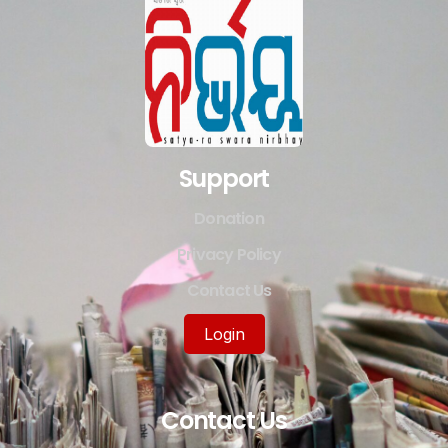
Support
Donation
Privacy Policy
Contact Us
Login
Contact Us