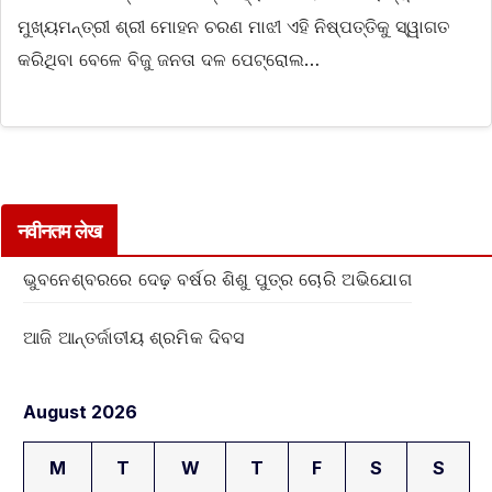
ମୁଖ୍ୟମନ୍ତ୍ରୀ ଶ୍ରୀ ମୋହନ ଚରଣ ମାଝୀ ଏହି ନିଷ୍ପତ୍ତିକୁ ସ୍ୱାଗତ
କରିଥିବା ବେଳେ ବିଜୁ ଜନତା ଦଳ ପେଟ୍ରୋଲ…
नवीनतम लेख
ଭୁବନେଶ୍ବରରେ ଦେଢ଼ ବର୍ଷର ଶିଶୁ ପୁତ୍ର ଚୋରି ଅଭିଯୋଗ
ଆଜି ଆନ୍ତର୍ଜାତୀୟ ଶ୍ରମିକ ଦିବସ
August 2026
M
T
W
T
F
S
S