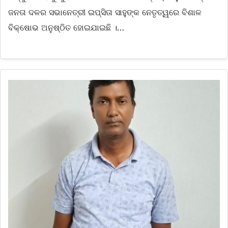
ଜନତା ଦଳର ସଭାନେତ୍ରୀ ଇପ୍ସିତା ସାହୁଙ୍କ ନେତୃତ୍ୱରେ ବିଶାଳ
ବିକ୍ଷୋଭ ଅନୁଷ୍ଠିତ ହୋଇଯାଇଛି ।…