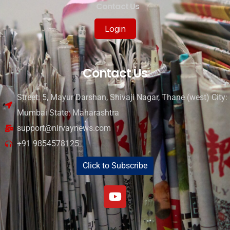
Contact Us
Login
Contact Us
Street: 5, Mayur Darshan, Shivaji Nagar, Thane (west) City:
Mumbai State: Maharashtra
support@nirvaynews.com
+91 9854578125
Click to Subscribe