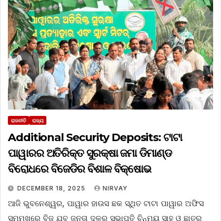
ରାଜନୀତି
ରାଜ୍ୟ
Additional Security Deposits: ଟାଟା
ପାୱାରର ଅତିରିକ୍ତ ସୁରକ୍ଷା ଜମା ଡିମାଣ୍ଡ
ବିରୋଧରେ ବିଜେଡିର ବିଶାଳ ବିକ୍ଷୋଭ
DECEMBER 18, 2025
NIRVAY
ଆଜି ଭୁବନେଶ୍ୱର, ପାୱାର ହାଉସ ଛକ ସ୍ଥିତ ଟାଟା ପାୱାର ଅଫିସ
ସମ୍ମୁଖରେ ବିଜୁ ଯୁବ ଜନତା ଦଳର ସଭାପତି ଚିନ୍ମୟ ସାହୁ ଓ ଛାତ୍ର