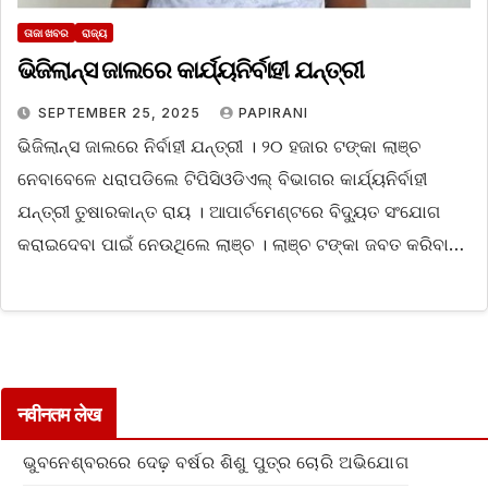
ତାଜା ଖବର
ରାଜ୍ୟ
ଭିଜିଲାନ୍ସ ଜାଲରେ କାର୍ଯ୍ୟନିର୍ବାହୀ ଯନ୍ତ୍ରୀ
SEPTEMBER 25, 2025
PAPIRANI
ଭିଜିଲାନ୍ସ ଜାଲରେ ନିର୍ବାହୀ ଯନ୍ତ୍ରୀ । ୨୦ ହଜାର ଟଙ୍କା ଲାଞ୍ଚ
ନେବାବେଳେ ଧରାପଡିଲେ ଟିପିସିଓଡିଏଲ୍ ବିଭାଗର କାର୍ଯ୍ୟନିର୍ବାହୀ
ଯନ୍ତ୍ରୀ ତୁଷାରକାନ୍ତ ରାୟ । ଆପାର୍ଟମେଣ୍ଟରେ ବିଦ୍ୟୁତ ସଂଯୋଗ
କରାଇଦେବା ପାଇଁ ନେଉଥିଲେ ଲାଞ୍ଚ । ଲାଞ୍ଚ ଟଙ୍କା ଜବତ କରିବା…
नवीनतम लेख
ଭୁବନେଶ୍ବରରେ ଦେଢ଼ ବର୍ଷର ଶିଶୁ ପୁତ୍ର ଚୋରି ଅଭିଯୋଗ