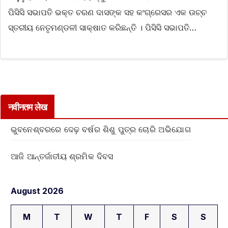
ପିସିସି ସଭାପତି ଭକ୍ତ ଚରଣ ଦାସଙ୍କ ସହ କଂଗ୍ରେସର ଏକ ଉଚ୍ଚ
ସ୍ତରୀୟ ନେତୃମଣ୍ଡଳୀ ସାକ୍ଷାତ କରିଛନ୍ତି । ପିସିସି ସଭାପତି…
नवीनतम लेख
ଭୁବନେଶ୍ବରରେ ଦେଢ଼ ବର୍ଷର ଶିଶୁ ପୁତ୍ର ଚୋରି ଅଭିଯୋଗ
ଆଜି ଆନ୍ତର୍ଜାତୀୟ ଶ୍ରମିକ ଦିବସ
August 2026
M
T
W
T
F
S
S