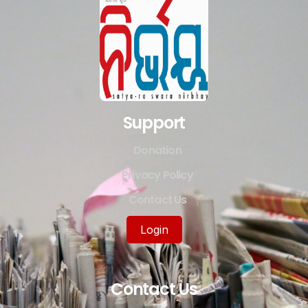
Support
Donation
Privacy Policy
Contact Us
Login
Contact Us