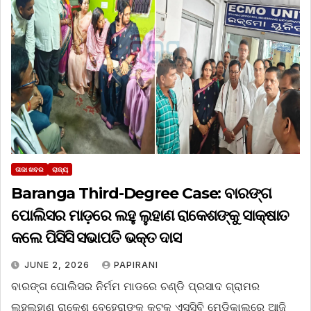
ତାଜା ଖବର
ରାଜ୍ୟ
Baranga Third-Degree Case: ବାରଙ୍ଗ
ପୋଲିସର ମାଡ଼ରେ ଲହୁ ଲୁହାଣ ରାକେଶଙ୍କୁ ସାକ୍ଷାତ
କଲେ ପିସିସି ସଭାପତି ଭକ୍ତ ଦାସ
JUNE 2, 2026
PAPIRANI
ବାରଙ୍ଗ ପୋଲିସର ନିର୍ମମ ମାଡରେ ଚଣ୍ଡି ପ୍ରସାଦ ଗ୍ରାମର
ଲହୁଲୁହାଣ ରାକେଶ ବେହେରାଙ୍କୁ କଟକ ଏସସିବି ମେଡିକାଲରେ ଆଜି