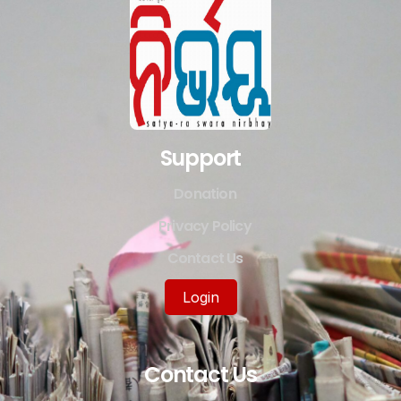
Support
Donation
Privacy Policy
Contact Us
Login
Contact Us