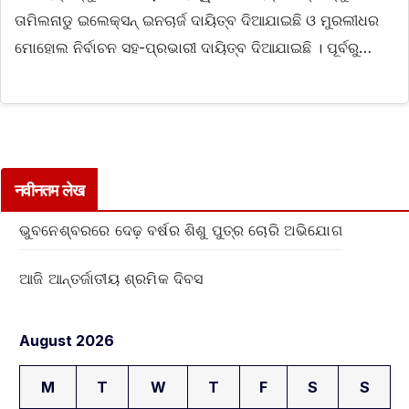
ତାମିଲନାଡୁ ଇଲେକ୍ସନ୍‌ ଇନଚାର୍ଜ ଦାୟିତ୍ବ ଦିଆଯାଇଛି ଓ ମୁରଲୀଧର
ମୋହୋଲ ନିର୍ବାଚନ ସହ-ପ୍ରଭାରୀ ଦାୟିତ୍ବ ଦିଆଯାଇଛି । ପୂର୍ବରୁ…
नवीनतम लेख
ଭୁବନେଶ୍ବରରେ ଦେଢ଼ ବର୍ଷର ଶିଶୁ ପୁତ୍ର ଚୋରି ଅଭିଯୋଗ
ଆଜି ଆନ୍ତର୍ଜାତୀୟ ଶ୍ରମିକ ଦିବସ
August 2026
M
T
W
T
F
S
S