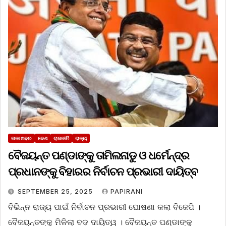
ତାଜା ଖବର
ଦେଶ
ରାଜନୀତି
ରାଜ୍ୟ
ବୈଜୟନ୍ତ ପଣ୍ଡାଙ୍କୁ ତାମିଲନାଡୁ ଓ ଧର୍ମେନ୍ଦ୍ର
ପ୍ରଧାନଙ୍କୁ ବିହାରର ନିର୍ବାଚନ ପ୍ରଭାରୀ ଦାୟିତ୍ବ
SEPTEMBER 25, 2025
PAPIRANI
ବିଭିନ୍ନ ରାଜ୍ୟ ପାଇଁ ନିର୍ବାଚନ ପ୍ରଭାରୀ ଘୋଷଣା କଲା ବିଜେପି ।
ବୈଜୟନ୍ତଙ୍କୁ ମିଳିଲା ବଡ଼ ଦାୟିତ୍ୱ । ବୈଜୟନ୍ତ ପଣ୍ଡାଙ୍କୁ