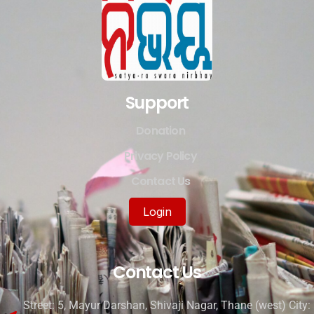
Support
Donation
Privacy Policy
Contact Us
Login
Contact Us
Street: 5, Mayur Darshan, Shivaji Nagar, Thane (west) City: