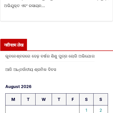
ଅଭିଯୁକ୍ତ ଏବଂ ରସାୟନ…
नवीनतम लेख
ଭୁବନେଶ୍ବରରେ ଦେଢ଼ ବର୍ଷର ଶିଶୁ ପୁତ୍ର ଚୋରି ଅଭିଯୋଗ
ଆଜି ଆନ୍ତର୍ଜାତୀୟ ଶ୍ରମିକ ଦିବସ
August 2026
M
T
W
T
F
S
S
1
2