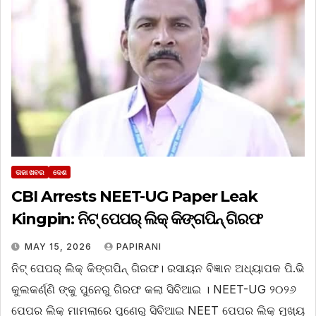
ତାଜା ଖବର
ଦେଶ
CBI Arrests NEET-UG Paper Leak
Kingpin: ନିଟ୍ ପେପର୍ ଲିକ୍ କିଙ୍ଗପିନ୍ ଗିରଫ
MAY 15, 2026
PAPIRANI
ନିଟ୍ ପେପର୍ ଲିକ୍ କିଙ୍ଗପିନ୍ ଗିରଫ। ରସାୟନ ବିଜ୍ଞାନ ଅଧ୍ୟାପକ ପି.ଭି
କୁଲକର୍ଣ୍ଣି ଙ୍କୁ ପୁନେରୁ ଗିରଫ କଲା ସିବିଆଇ । NEET-UG ୨୦୨୬
ପେପର ଲିକ୍ ମାମଲାରେ ପୁଣେରୁ ସିବିଆଇ NEET ପେପର ଲିକ୍ ମୁଖ୍ୟ